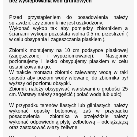
bez występowania wód gruntowych
Przed przystąpieniem do posadowienia należy
sprawdzić czy zbiornik nie jest uszkodzony.
Wykonać wykop tak aby pomiędzy zbiornikiem a
ścianami wykopu pozostała wolna 0,5 m. przestrzeń (
w celu obsypania i zagęszczania piaskiem ).
Zbiornik montujemy na 10 cm podsypce piaskowej
(zagęszczonej i wypoziomowanej). Następnie
poziomujemy i lekko obsypujemy piaskiem w celu
ustabilizowania go.
W trakcie montażu zbiornik zalewamy wodą w taki
sposób aby poziom wody wlewanej do zbiornika był
wyższy od poziomu obsypki.
Zbiornik należy obsypywać warstwami o grubości 25
cm. Warstwy należy zagęścić ( polać wodą lub ubić).
W przypadku terenów ilastych lub gliniastych, należy
wykonać opaskę betonową, zaś w przypadku
posadowienia zbiornika w przejeździe należy
wykonać odpowiednią płytę żelbetową – odciążającą
oraz zastosować włazy żeliwne.