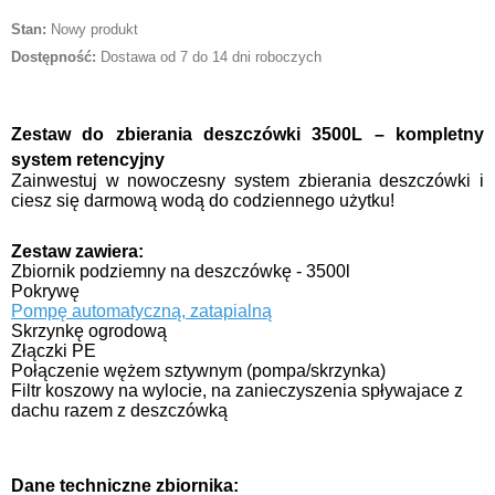
Stan:
Nowy produkt
Dostępność:
Dostawa od 7 do 14 dni roboczych
Zestaw do zbierania deszczówki 3500L – kompletny
system retencyjny
Zainwestuj w nowoczesny system zbierania deszczówki i
ciesz się darmową wodą do codziennego użytku!
Zestaw zawiera:
Zbiornik podziemny na deszczówkę - 3500l
Pokrywę
Pompę automatyczną, zatapialną
Skrzynkę ogrodową
Złączki PE
Połączenie wężem sztywnym (pompa/skrzynka)
Filtr koszowy na wylocie, na zanieczyszenia spływajace z
dachu razem z deszczówką
Dane techniczne zbiornika: