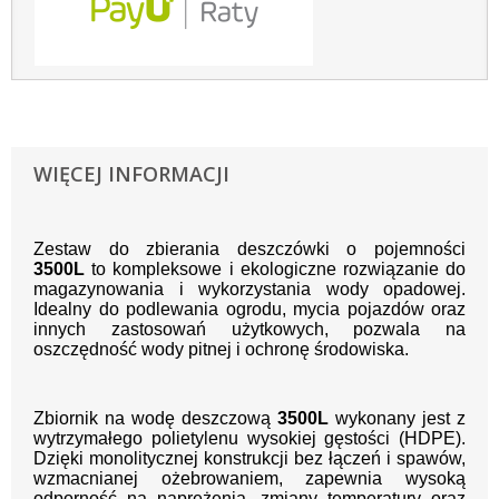
WIĘCEJ INFORMACJI
Zestaw do zbierania deszczówki o pojemności
3
5
00L
to kompleksowe i ekologiczne rozwiązanie do
magazynowania i wykorzystania wody opadowej.
Idealny do podlewania ogrodu, mycia pojazdów oraz
innych zastosowań użytkowych, pozwala na
oszczędność wody pitnej i ochronę środowiska.
Zbiornik na wodę deszczową
3500L
wykonany jest z
wytrzymałego polietylenu wysokiej gęstości (HDPE).
Dzięki monolitycznej konstrukcji bez łączeń i spawów,
wzmacnianej ożebrowaniem, zapewnia wysoką
odporność na naprężenia, zmiany temperatury oraz