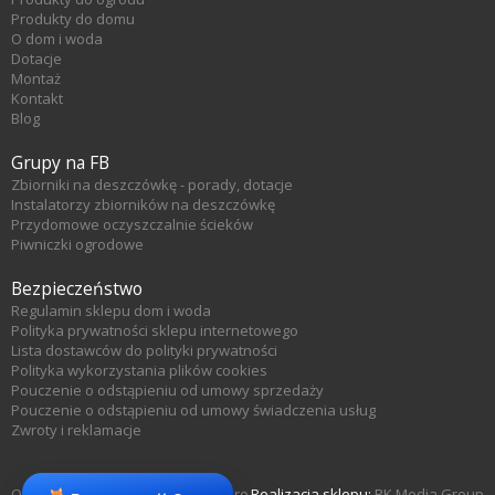
Produkty do domu
O dom i woda
Dotacje
Montaż
Kontakt
Blog
Grupy na FB
Zbiorniki na deszczówkę - porady, dotacje
Instalatorzy zbiorników na deszczówkę
Przydomowe oczyszczalnie ścieków
Piwniczki ogrodowe
Bezpieczeństwo
Regulamin sklepu dom i woda
Polityka prywatności sklepu internetowego
Lista dostawców do polityki prywatności
Polityka wykorzystania plików cookies
Pouczenie o odstąpieniu od umowy sprzedaży
Pouczenie o odstąpieniu od umowy świadczenia usług
Zwroty i reklamacje
Oprogramowanie sklepu KQS.store
Realizacja sklepu:
RK Media Group