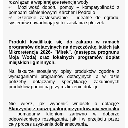
rozwiązanie wspierające retencję wody
✅ Możliwość doboru pompy – kompatybilność z
pompami ciśnieniowymi Kärcher i Pedrollo
✅ Szerokie zastosowanie – idealne do ogrodu,
systemów nawadniających i zasilania spłuczek
Produkt kwalifikuje się do zakupu w ramach
programów dotacyjnych na deszczówkę, takich jak
Mikroretencja 2026- "Mirek", (następca programu
Moja Woda) oraz lokalnych programów dopłat
miejskich i gminnych.
Na fakturze stosujemy opisy produktów zgodne z
wymaganiami programów dotacyjnych, a w razie
potrzeby dołączamy specyfikację zakupionych
produktów pomocną przy rozliczeniu dotacji.
Nie wiesz, jak wypełnić wniosek o dotację?
Skorzystaj z naszej usługi przygotowania wniosku
– pomagamy klientom zarówno w doborze
odpowiedniego rozwiązania, jak i w przejściu przez
cały proces uzyskania dofinansowania.