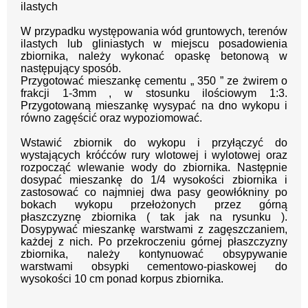
ilastych
W przypadku występowania wód gruntowych, terenów
ilastych lub gliniastych w miejscu posadowienia
zbiornika, należy wykonać opaskę betonową w
następujący sposób.
Przygotować mieszankę cementu „ 350 ” ze żwirem o
frakcji 1-3mm , w stosunku ilościowym 1:3.
Przygotowaną mieszankę wysypać na dno wykopu i
równo zagęścić oraz wypoziomować.
Wstawić zbiornik do wykopu i przyłączyć do
wystających króćców rury wlotowej i wylotowej oraz
rozpocząć wlewanie wody do zbiornika. Następnie
dosypać mieszankę do 1/4 wysokości zbiornika i
zastosować co najmniej dwa pasy geowłókniny po
bokach wykopu przełożonych przez górną
płaszczyznę zbiornika ( tak jak na rysunku ).
Dosypywać mieszankę warstwami z zagęszczaniem,
każdej z nich. Po przekroczeniu górnej płaszczyzny
zbiornika, należy kontynuować obsypywanie
warstwami obsypki cementowo-piaskowej do
wysokości 10 cm ponad korpus zbiornika.