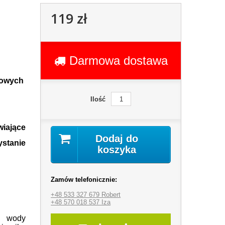
119 zł
Darmowa dostawa
towych
Ilość
iające
Dodaj do
tanie
koszyka
Zamów telefonicznie:
+48 533 327 679 Robert
+48 570 018 537 Iza
 wody