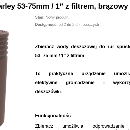
ley 53-75mm / 1” z filtrem, brązowy
Stan:
Nowy produkt
Dostępność:
od 2 do 3 dni roboczych
Zbieracz wody deszczowej do rur spus
53- 75 mm / 1” z filtrem
To praktyczne urządzenie umożliw
efektywne gromadzenie i wykorzys
deszczówki.
Funkcjonalność
Zbieracz umożliwia odprowadzanie