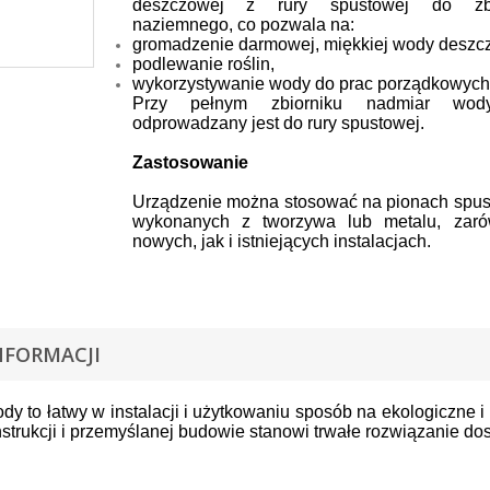
deszczowej z rury spustowej do zbi
naziemnego, co pozwala na:
gromadzenie darmowej, miękkiej wody deszc
podlewanie roślin,
wykorzystywanie wody do prac porządkowych
Przy pełnym zbiorniku nadmiar wod
odprowadzany jest do rury spustowej.
Zastosowanie
Urządzenie można stosować na pionach spu
wykonanych z tworzywa lub metalu, zar
nowych, jak i istniejących instalacjach.
NFORMACJI
dy to łatwy w instalacji i użytkowaniu sposób na ekologiczne
nstrukcji i przemyślanej budowie stanowi trwałe rozwiązanie