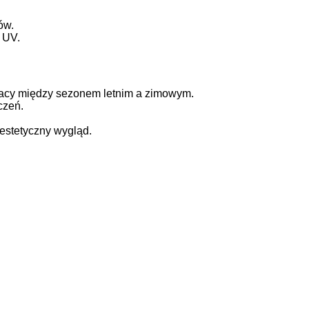
ów.
 UV.
racy między sezonem letnim a zimowym.
czeń.
estetyczny wygląd.