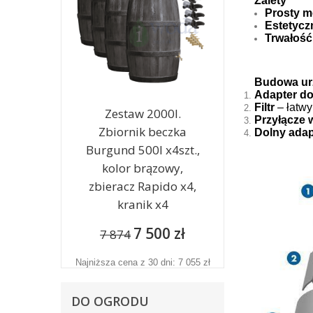
Zalety
Prosty m
Estetycz
Trwałość
Budowa ur
Adapter d
Filtr
– łatwy
Zestaw 2000l.
Przyłącze 
Zbiornik beczka
Dolny adap
Burgund 500l x4szt.,
kolor brązowy,
zbieracz Rapido x4,
kranik x4
7 500 zł
7 874
Najniższa cena z 30 dni: 7 055 zł
DO OGRODU