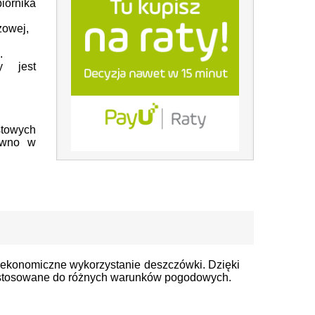
ornika
zowej,
.
y jest
stowych
ówno w
 i ekonomiczne wykorzystanie deszczówki. Dzięki
 dostosowane do różnych warunków pogodowych.