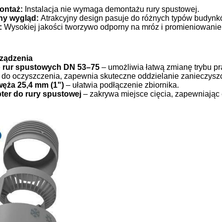
ontaż:
Instalacja nie wymaga demontażu rury spustowej.
ny wygląd:
Atrakcyjny design pasuje do różnych typów budynk
:
Wysokiej jakości tworzywo odporny na mróz i promieniowanie
ządzenia
o rur spustowych DN 53–75
– umożliwia łatwą zmianę trybu p
 do oczyszczenia, zapewnia skuteczne oddzielanie zanieczysz
węża 25,4 mm (1")
– ułatwia podłączenie zbiornika.
ter do rury spustowej
– zakrywa miejsce cięcia, zapewniając 