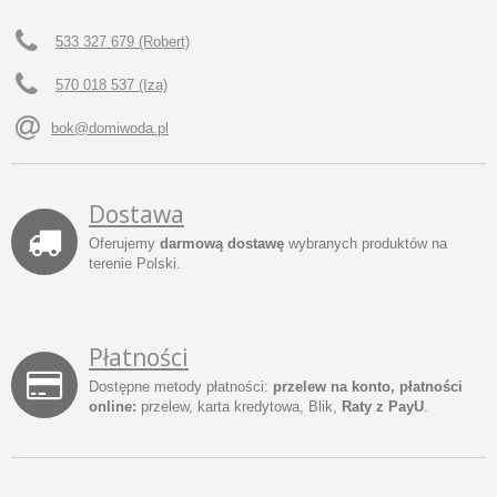
533 327 679 (Robert)
570 018 537 (Iza)
bok@domiwoda.pl
Dostawa
Oferujemy
darmową dostawę
wybranych produktów na
terenie Polski.
Płatności
Dostępne metody płatności:
przelew na konto, płatności
online:
przelew, karta kredytowa, Blik,
Raty z PayU
.