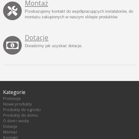
Montaż
Przekazujemy kontakt do współpracujących instalatorów, do
montażu zakupionych w naszym sklepie produktów.
Dotacje
Doradzimy jak uzyskać dotacje.
Kategorie
Promocje
Nowe produkty
Produkty do ogrodu
Produkty do domu
O dom i woda
Dotacje
Montaż
Kontakt