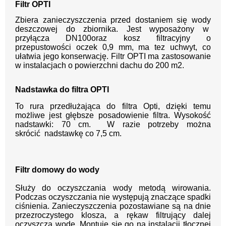
Filtr OPTI
Zbiera zanieczyszczenia przed dostaniem się wody
deszczowej do zbiornika. Jest wyposażony w
przyłącza DN100oraz kosz filtracyjny o
przepustowości oczek 0,9 mm, ma tez uchwyt, co
ułatwia jego konserwację. Filtr OPTI ma zastosowanie
w instalacjach o powierzchni dachu do 200 m2.
Nadstawka do filtra OPTI
To rura przedłużająca do filtra Opti, dzięki temu
możliwe jest głębsze posadowienie filtra. Wysokość
nadstawki: 70 cm.
W razie potrzeby można
skrócić
nadstawkę co 7,5 cm.
Filtr domowy do wody
Służy do oczyszczania wody metodą wirowania.
Podczas oczyszczania nie występują znaczące spadki
ciśnienia. Zanieczyszczenia pozostawiane są na dnie
przezroczystego klosza, a rękaw filtrujący dalej
oczyszcza wodę. Montuje się go na instalacji tłocznej