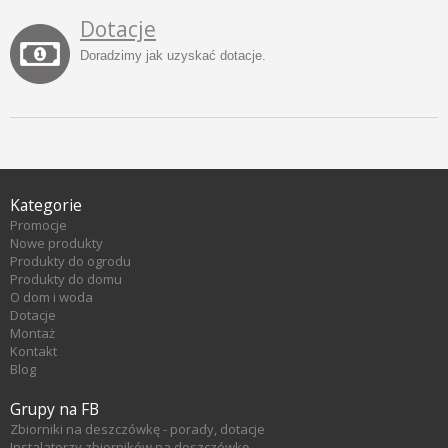
Dotacje
Doradzimy jak uzyskać dotacje.
Kategorie
Promocje
Nowe produkty
Produkty do ogrodu
Produkty do domu
O dom i woda
Dotacje
Montaż
Kontakt
Blog
Grupy na FB
Zbiorniki na deszczówkę - porady, dotacje
Instalatorzy zbiorników na deszczówkę