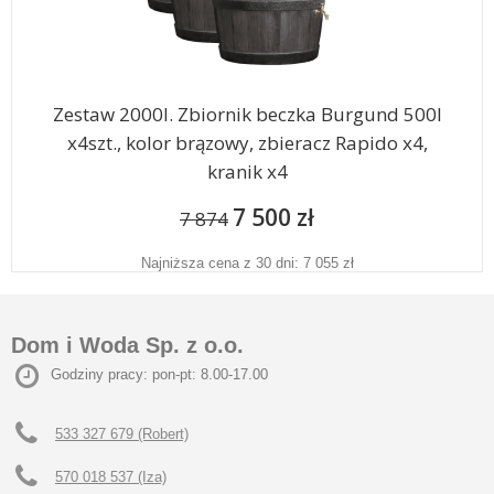
Zestaw 2000l. Zbiornik beczka Burgund 500l
x4szt., kolor brązowy, zbieracz Rapido x4,
kranik x4
7 500 zł
7 874
Najniższa cena z 30 dni: 7 055 zł
Dom i Woda Sp. z o.o.
Godziny pracy: pon-pt: 8.00-17.00
533 327 679 (Robert)
570 018 537 (Iza)