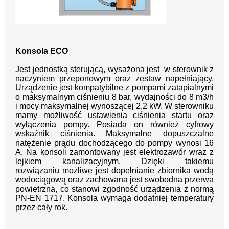
Konsola ECO
Jest jednostką sterującą, wy
sażona jest w sterownik z
naczyniem przeponowym oraz
zestaw napełniający.
Urządzenie jest kompatybilne
z pompami zatapialnymi
o maksymalnym ciśnieniu 8 bar,
wydajności do 8 m3/h
i mocy maksymalnej wynoszącej
2,2 kW. W sterowniku
mamy możliwość ustawienia ci
śnienia startu oraz
wyłączenia pompy. Posiada on rów
nież cyfrowy
wskaźnik ciśnienia. Maksymalne dopusz
czalne
natężenie prądu dochodzącego do pompy wynosi
16
A. Na konsoli zamontowany jest elektrozawór wraz
z
lejkiem kanalizacyjnym. Dzięki takiemu
rozwiązaniu
możliwe jest dopełnianie zbiornika wodą
wodociągową
oraz zachowana jest swobodna przerwa
powietrzna, co
stanowi zgodność urządzenia z normą
PN-EN 1717.
Konsola wymaga dodatniej
temperatury
przez cały rok.