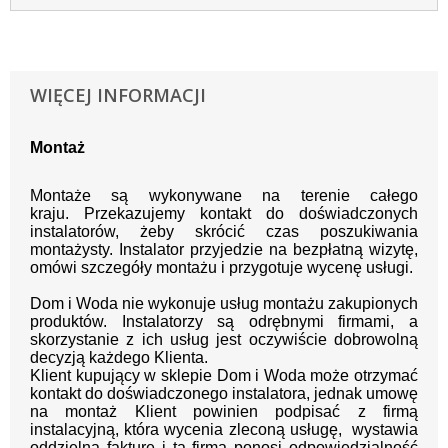
WIĘCEJ INFORMACJI
Montaż
Montaże są wykonywane na terenie całego
kraju.
Przekazujemy kontakt
do doświadczonych
instalatorów, żeby skrócić czas poszukiwania
montażysty.
Instalator przyjedzie na bezpłatną wizytę,
omówi szczegóły montażu i przygotuje wycenę usługi.
Dom i Woda nie wykonuje usług montażu zakupionych
produktów. Instalatorzy są odrębnymi firmami, a
skorzystanie z ich usług jest oczywiście dobrowolną
decyzją każdego Klienta.
Klient kupujący w sklepie Dom i Woda może otrzymać
kontakt do doświadczonego instalatora, jednak umowę
na montaż Klient powinien podpisać z firmą
instalacyjną, która wycenia zleconą usługę, wystawia
oddzielną fakturę i ta firma ponosi odpowiedzialność