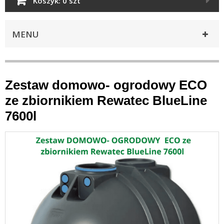
Koszyk:
0 szt
MENU
Zestaw domowo- ogrodowy ECO
ze zbiornikiem Rewatec BlueLine
7600l