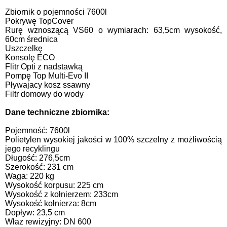
Zbiornik o pojemności 7600l
Pokrywę TopCover
Rurę wznoszącą VS60 o wymiarach: 63,5cm wysokość,
60cm średnica
Uszczelkę
Konsolę ECO
Flitr Opti z nadstawką
Pompę Top Multi-Evo II
Pływajacy kosz ssawny
Filtr domowy do wody
Dane techniczne zbiornika:
Pojemność: 7600l
Polietylen wysokiej jakości w 100% szczelny z możliwością
jego recyklingu
Długość: 276,5cm
Szerokość: 231 cm
Waga: 220 kg
Wysokość korpusu: 225 cm
Wysokość z kołnierzem: 233cm
Wysokość kołnierza: 8cm
Dopływ: 23,5 cm
Właz rewizyjny: DN 600