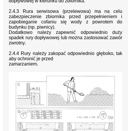
dopływowej w kierunku do zbiornika.
2.4.3 Rura serwisowa (przelewowa)
ma na celu
zab
ezpieczenie zbiornika przed
przepełnieniem i
zapobieganie cofaniu się wody z powrotem do
budynku (np. piwnicy).
Dodatkowo należy zapewnić odpowiednio duży
spadek rury dopływowej lub można
zastosować zawór
zwrotny
.
2.4.4
Rury należy zakopać odpowiednio gł
ęboko, tak
aby ochronić je przed
zamarzaniem.