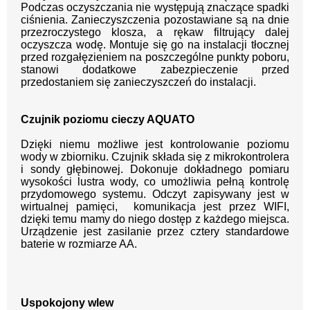
Podczas oczyszczania nie występują znaczące spadki
ciśnienia. Zanieczyszczenia pozostawiane są na dnie
przezroczystego klosza, a rękaw filtrujący dalej
oczyszcza wodę. Montuje się go na instalacji tłocznej
przed rozgałęzieniem na poszczególne punkty poboru,
stanowi dodatkowe zabezpieczenie przed
przedostaniem się zanieczyszczeń do instalacji.
Czujnik poziomu cieczy AQUATO
Dzięki niemu możliwe jest kontro
lowanie poziomu
wody w zbiorniku.
Czujnik składa się z mikrokontro
lera
i sondy głębinowej. Dokonuje dokładnego pomia
ru
wysokości lustra wody, co umożliwia pełną kontro
lę
przydomowego systemu. Odczyt zapisywany jest
w
wirtualnej pamięci, komunikacja jest przez WIFI,
dzięki temu mamy do niego dostęp
z każdego miejsca.
Urządzenie jest zasilanie
przez cztery standardowe
baterie w rozmiarze AA.
Uspokojony wlew