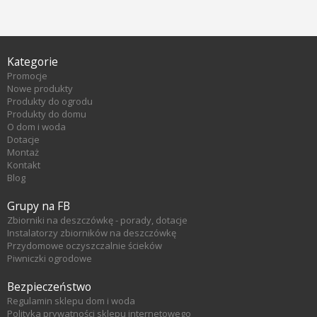
Kategorie
Promocje
Nowe produkty
Produkty do ogrodu
Produkty do domu
O dom i woda
Dotacje
Montaż
Kontakt
Blog
Grupy na FB
Zbiorniki na deszczówkę - porady, dotacje
Instalatorzy zbiorników na deszczówkę
Przydomowe oczyszczalnie ścieków
Piwniczki ogrodowe
Bezpieczeństwo
Regulamin sklepu dom i woda
Polityka prywatności sklepu internetowego