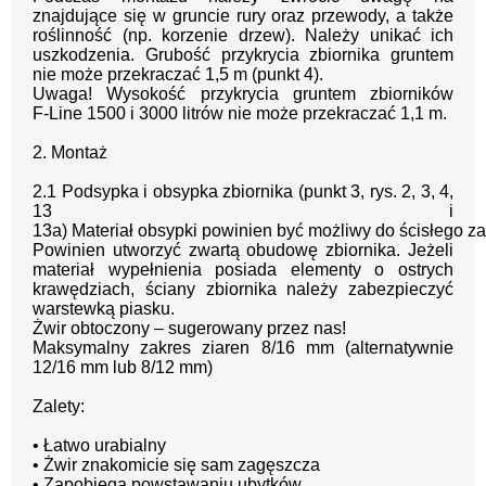
znajdujące się w gruncie rury oraz
przewody, a także
roślinność (np. korzenie drzew). Należy unikać ich
uszkodzenia.
Grubość przykrycia zbiornika gruntem
nie może przekraczać 1,5 m
(punkt 4)
.
Uwaga! W
ysokość przykryc
ia gruntem zbiorników
F
-
Line 1500 i 3000 litrów nie może
przekraczać 1,1 m.
2
.
Montaż
2
.
1
Podsypka i obsypka zbiornika
(punkt 3, rys. 2, 3, 4,
13 i
13a)
Materiał
obsypki
powinien
być
możliwy
do
ścisłego
za
Powinien utworzyć zwartą obudowę zbiornika. Jeżeli
materiał
wypełnienia posiada elementy o ostrych
krawędziach, ściany zbiornika należy
zabezpieczyć
warstewką piasku.
Żwir obtoczony
–
sugerowany przez nas!
Maksymalny zakres ziaren 8/16
mm (alternatywnie
12/16 mm lub 8/12 mm)
Zalety:
•
Łatwo urabialny
•
Żwir znakomicie się sam zagęszcza
•
Zapobiega powstawaniu ubytków