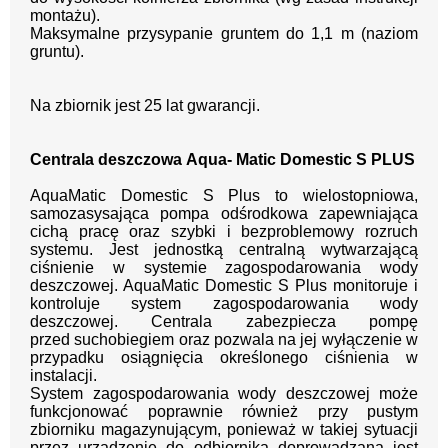
montażu).
Maksymalne przysypanie gruntem do 1,1 m (naziom
gruntu).
Na zbiornik jest 25 lat gwarancji.
Centrala deszczowa
Aqua-
Matic Domestic S PLUS
AquaMatic Domestic S Plus
to
wielostopniowa,
samozasysająca pompa odśrodkowa
zapewniająca
cichą pracę oraz szybki i bezproblemowy
rozruch
systemu. J
est jednostką centralną wytwarzającą
ciśnienie w systemie zagospodarowania wody
deszczowej. AquaMatic Domestic S Plus monitoruje i
kontroluje system zagospodarowania wody
deszczowej.
Centrala zabezpiecza pompę
przed
suchobiegiem oraz pozwala na jej wyłączenie w
przy
padku osiągnięcia określonego ciśnienia w
instalacji.
System zagospodarowania wody deszczowej może
funkcjonować poprawnie również przy pustym
zbiorniku magazynującym, ponieważ w takiej sytuacji
przez urządzenie do odbiornika doprowadzana jest