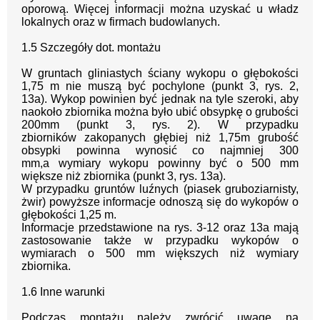
oporową. Więcej informacji można uzyskać u władz
lokalnych oraz
w
firmach
budowlanych.
1.5
Szczegóły dot. montażu
W gruntach gliniastych ściany wykopu o głębokości
1,75 m nie muszą być pochylone
(punkt 3, rys. 2,
13a).
Wykop powinien być jednak na tyle szeroki, aby
naokoło zbiornika
można było ubić obsypkę o grubości
200mm (punkt 3, rys. 2). W przypadku
zbiorników
zakopanych głębiej niż 1,75m grubość
obsypki powinna wynosić co najmniej 300
mm,
a
wymiary wykopu powinny być
o 500 mm
większe niż zbiornika (punkt 3, rys. 13a).
W przypadku gruntów luźnych (piasek gruboziarnisty,
żwir) powyższe informacje odnoszą
się do wykopów o
głębokości 1,25 m.
Informacje przedstawione na rys. 3
-
12 oraz 13a mają
zastosowanie także w przypadk
u
wykopów o
wymiarach o 500 mm większych niż wymiary
zbiornika.
1.
6 Inne warunki
Podczas montażu należy zwrócić uwagę na