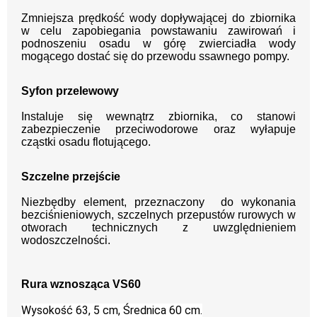
Zmniejsza prędkość
wody dopływającej do zbiornika
w celu zapobiegania
powstawaniu zawirowań i
podnoszeniu osadu w górę
zwierciadła wody
mogącego dostać się do przewodu
ssawnego pompy.
Syfon przelewowy
Instaluje się wewnątrz zbiornika, co
stanowi
zabezpieczenie przeciwodorowe oraz
wyłapuje
cząstki osadu flotującego.
Szczelne przejście
Niezbędby element, przezna
czony do wykonania
bezciśnieniowych, szczel
nych przepustów rurowych w
otworach technicznych
z uwzględnieniem
wodoszczelności.
Rura wznosząca VS60
Wysokość 63, 5 cm, Średnica 60 cm.