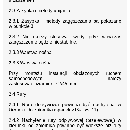
urządzeniem.
2
.
3 Zasypka i metody ubijania
2
.
3.1 Zasypka i metody zagęszczania
są pokazane
w
punkcie
3.
2
.
3.2 Nie należy
stosować wody, gdyż
wówczas
zagęszczenie będzie niestabilne.
2
.
3.3
Warstwa nośna
2
.
3.3
Warstwa nośna
Przy montażu instalacji obciążonych ruchem
samochodowym należy
zastosować
uziarnieni
e
2/45
mm
.
2
.
4
Rury
2.4.1
Rura dopływowa
powinna być nachylona w
kierunku do zbiornika (spadek
>1%, rys.
11).
2.4.2
Nachylenie
rury odpływowej (przelewowej)
w
kierunku od zbiornika powinno
być większe niż rury