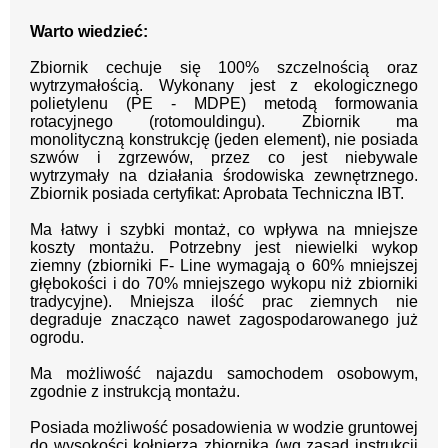
Warto wiedzieć:
Zbiornik cechuje się 100% szczelnością oraz
wytrzymałością. W
ykonany jest z ekologicznego
polietylenu (PE - MDPE) metodą formowania
rotacyjnego (rotomouldingu). Zbiornik ma
monolityczną konstrukcję (jeden element), nie posiada
szwów i zgrzewów, przez co jest niebywale
wytrzymały na działania środowiska zewnętrznego.
Zbiornik posiada certyfikat: Aprobata Techniczna IBT.
Ma łatwy i szybki montaż, co wpływa na mniejsze
koszty montażu. Potrzebny jest niewielki wykop
ziemny (zbiorniki F- Line wymagają o 60% mniejszej
głębokości i do 70% mniejszego wykopu niż zbiorniki
tradycyjne). Mniejsza ilość prac ziemnych nie
degraduje znacząco nawet zagospodarowanego już
ogrodu.
Ma możliwość najazdu samochodem osobowym,
zgodnie z instrukcją montażu.
Posiada możliwość posadowienia w wodzie gruntowej
do wysokości kołnierza zbiornika (wg zasad instrukcji