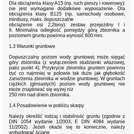
Dla obciążenia
klasy A15 (np. ruch pieszy i rowerowy):
nie jest wymagane dodatkowe
wyposażenie.
Dla
obciążenia
klasy B125 (np. samochody osobowe,
minibusy, maks. dopuszczalne
obciążenie osi 2,2tony): zestaw przejezdny
I i
II.
Minimalna odległość pomiędzy górą
zbiornika a
p
oziomem gruntu powinna wynosić
6
0
0
mm.
1
.
3
Warunki gruntowe
Dopuszczalny poziom wody
gruntowej może sięgać
góry zbiornika (z wyłączeniem
studzienki
włazowej,
patrz
punkt
4). Przykrycie zbiornika gruntem powinno
być co
najmniej w połowie tak
duże jak głębokość
zanurzenia zbiornika w wodzie gruntowej. W
gruntach
ciężkich (gliniastych)
poziom
wody gruntowej nie
może znajdować się wyżej niż
250 mm nad dnem zbiornika.
1.
4
Posadowienie w pobliżu skarpy
Należy określić rodzaj i stabilność gruntu (zgodnie z
DIN 1054 wydanie 1/2003, E DIN
4084 wydanie
11/2002). Jeżeli okaże się to
konieczne, należy
wybudować ścianę