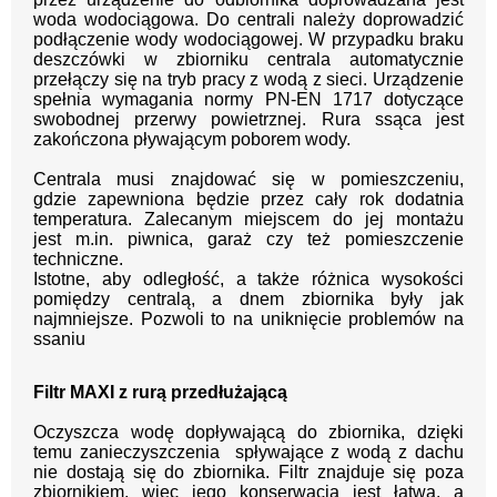
woda wodociągowa.
Do centrali należy doprowadzić
podłączenie wody wo
dociągowej. W przypadku braku
deszczówki w zbior
niku centrala automatycznie
przełączy się na tryb pra
cy z wodą z sieci. Urządzenie
spełnia wymagania
normy PN-EN 1717 dotyczące
swobodnej przerwy
powietrznej. Rura ssąca jest
zakończona pływającym
poborem wody.
Centrala musi znajdować się w pomieszczeniu,
gdzie
zapewniona będzie przez cały rok dodatnia
temperatu
ra. Zalecanym miejscem do jej montażu
jest
m.in. piwnica, garaż czy też pomieszczenie
techniczne.
Istotne, aby odległość, a także różnica wysokości
po
między centralą, a dnem zbiornika były jak
najmniejsze.
Pozwoli to na uniknięcie problemów na
ssaniu
Filtr MAXI z rurą przedłużającą
Oczyszcza wodę dopływającą do zbiornika, dzięki
temu
zanieczyszczenia spływające z wodą z dachu
nie dostają się do zbiornika. Filtr z
najduje się poza
zbiornikiem, więc jego konser
wacja jest łatwa, a