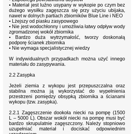
•
Materiał jest luźno usypany w wykopie po czym bez
dużego wysiłku
zagęszcza się przy użyciu ubijaka,
nawet w dolnych partiach zb
iorników
Blue Line i NEO
•
Lżejszy od piasku zasypowego
•
Nie jest wodochłonny i umożliwia łatwy odpływ wody
zgromadzonej wokół
zbiornika
•
Bardzo duża wytrzymałość, tworzy doskonałą
podporę ścianek zbiornika
•
Nie wymaga specjalistycznej wiedzy
W
indywidualnych przypadkach można użyć innego
materiału do zasypywania.
2
.
2
Zasypka
Jeżeli ziemia z wykopu jest przepuszczalna oraz
stabilna można ją wykorzystać do
wypełnienia
przestrzeni pomiędzy obsypką zbiornika a ścianami
wykopu (tzw. zasypka).
2
.
2.1 Zagęszczenie dookoła niecki na pompę (1500
L
–
5000 L).
Obszar wokół
niecki na pomp
ę musi być
bardzo skrupulatnie zagęszczony. Należy stopniowo
uzupełniać
materiał i dociskać odpowiednim