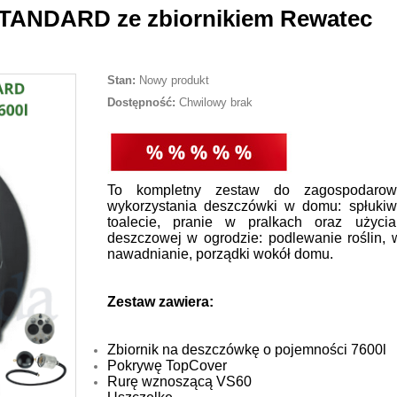
TANDARD ze zbiornikiem Rewatec
Stan:
Nowy produkt
Dostępność:
Chwilowy brak
To kompletny zestaw do zagospodarow
wykorzystania deszczówki w domu: spłuki
toalecie, pranie w pralkach oraz użyci
deszczowej w ogrodzie: podlewanie roślin, 
nawadnianie, porządki wokół domu.
Zestaw zawiera:
Zbiornik na deszczówkę o pojemności 7600l
Pokrywę TopCover
Rurę wznoszącą VS60