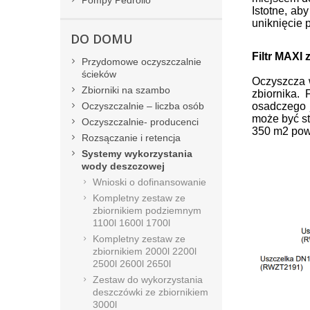
Pompy Pedrollo
Istotne, ab
uniknięcie
DO DOMU
Filtr MAXI 
Przydomowe oczyszczalnie
ścieków
Oczyszcza 
Zbiorniki na szambo
zbiornika. F
Oczyszczalnie – liczba osób
osadczego 
może być s
Oczyszczalnie- producenci
350 m2 po
w
Rozsączanie i retencja
Systemy wykorzystania
wody deszczowej
Wnioski o dofinansowanie
Kompletny zestaw ze
zbiornikiem podziemnym
1100l 1600l 1700l
Kompletny zestaw ze
zbiornikiem 2000l 2200l
2500l 2600l 2650l
Zestaw do wykorzystania
deszczówki ze zbiornikiem
3000l