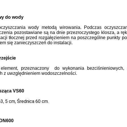
wy do wody
czyszczania wody metodą wirowania. Podczas oczyszczani
zenia pozostawiane są na dnie przezroczystego klosza, a ręka
lacji tłocznej przed rozgałęzieniem na poszczególne punkty 
em się zanieczyszczeń do instalacji.
rzejście
element, przezna
czony do wykonania bezciśnieniowych, 
ch
z uwzględnieniem wodoszczelności.
sząca VS60
, 5 cm, Średnica 60 cm.
 DN600