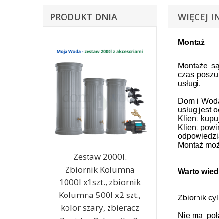
PRODUKT DNIA
WIĘCEJ I
Montaż
Montaże są
czas poszu
usługi.
Dom i Woda 
usług jest 
Klient kup
Klient powi
odpowiedzia
Montaż może
Zestaw 2000l.
Zbiornik Kolumna
Warto wied
1000l x1szt., zbiornik
Kolumna 500l x2 szt.,
Zbiornik cy
kolor szary, zbieracz
Nie ma poła