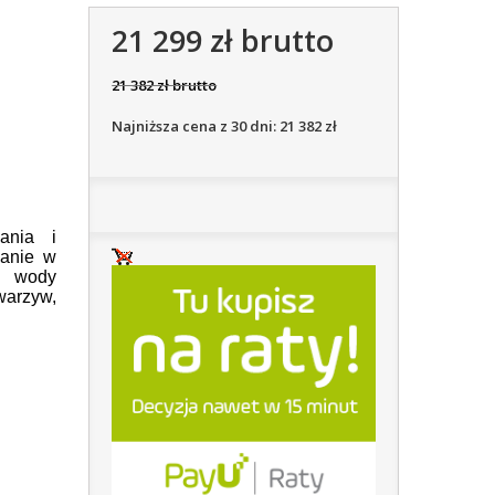
21 299 zł brutto
21 382 zł brutto
Najniższa cena z 30 dni: 21 382 zł
ania i
wanie w
a wody
warzyw,