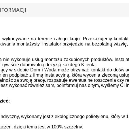
NFORMACJI
 wykonywane na terenie całego kraju.
Przekazujemy kontak
kiwania montażysty.
Instalator przyjedzie na bezpłatną wizyt
nie wykonuje usług montażu zakupionych produktów. Instalato
oczywiście dobrowolną decyzją każdego Klienta.
ujący w sklepie Dom i Woda może otrzymać kontakt do doświa
nien podpisać z firmą instalacyjną, która wycenia zleconą usłu
lność za swoją pracę, rozpatruje ewentualne roszczenia czy r
sz wykonać również sam, poinformuj nas o tym, wyślemy Ci in
zieć:
lindryczny, wykonany jest z e
kologicznego polietylenu, który w
czeń, dzięki temu jest w
100% szczelny.