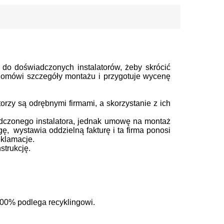
t
do doświadczonych instalatorów, żeby skrócić
ę, omówi szczegóły montażu i przygotuje wycenę
rzy są odrębnymi firmami, a skorzystanie z ich
dczonego instalatora, jednak umowę na montaż
gę, wystawia oddzielną fakturę i ta firma ponosi
eklamacje.
strukcję.
 100% podlega recyklingowi.