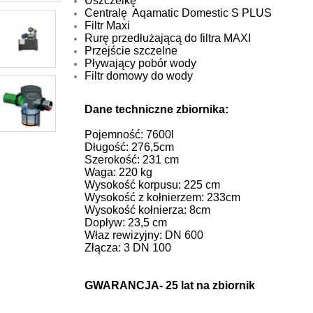
Uszczelkę
Centralę Aqamatic Domestic S PLUS
Filtr Maxi
Rurę przedłużającą do filtra MAXI
Przejście szczelne
Pływający pobór wody
Filtr domowy do wody
Dane techniczne zbiornika:
Pojemność: 7600l
Długość: 276,5cm
Szerokość: 231 cm
Waga: 220 kg
Wysokość korpusu: 225 cm
Wysokość z kołnierzem: 233cm
Wysokość kołnierza: 8cm
Dopływ: 23,5 cm
Właz rewizyjny: DN 600
Złącza: 3 DN 100
GWARANCJA- 25 lat na zbiornik