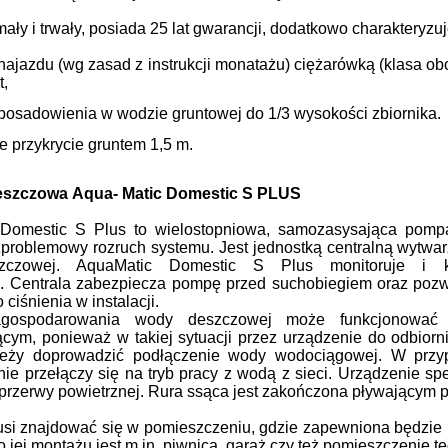
mały i trwały, posiada 25 lat gwarancji, dodatkowo charakteryz
najazdu (wg zasad z instrukcji monatażu) ciężarówką (klasa 
t,
posadowienia w wodzie gruntowej do 1/3 wysokości zbiornika.
 przykrycie gruntem 1,5 m.
deszczowa
Aqua-
Matic Domestic S PLUS
 Domestic S Plus
to
wielostopniowa, samozasysająca pom
ezproblemowy
rozruch systemu. J
est jednostką centralną wytwa
czowej. AquaMatic Domestic S Plus monitoruje i k
j.
Centrala zabezpiecza pompę przed
suchobiegiem oraz pozw
ciśnienia w instalacji.
gospodarowania wody deszczowej może funkcjonować p
cym, ponieważ w takiej sytuacji przez urządzenie do odbio
ależy doprowadzić podłączenie wody wo
dociągowej. W przy
ie przełączy się na tryb pra
cy z wodą z sieci. Urządzenie s
przerwy
powietrznej. Rura ssąca jest zakończona pływającym
usi znajdować się w pomieszczeniu, gdzie
zapewniona będzie p
 jej montażu jest
m.in. piwnica, garaż czy też pomieszczenie t