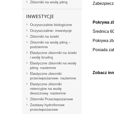
Zbiorniki na wodę pitną
Zabezpiecza
INWESTYCJE
Pokrywa zb
Oczyszczalnie biologiczne
Oczyszczalnie- inwestycje
Średnica 6
Zbiorniki na ścieki
Pokrywa zbi
Zbiorniki na wodę pitną –
podziemne
Posiada za
Elastyczne zbiorniki na ścieki
i wodę brudną
Elastyczne zbiorniki na wodę
pitną- naziemne
Zobacz inn
Elastyczne zbiorniki
przeciwpożarowe- naziemne
Elastyczne zbiorniki
retencyjne na wodę
deszczową- naziemne
Zbiorniki Przeciwpożarowe
Zestawy hydroforowe
przeciwpożarowe