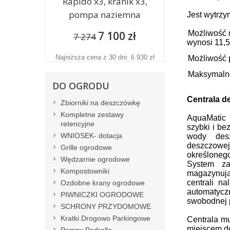
Rapido x3, kranik x3,
pompa naziemna
Jest wytrzy
7 100 zł
Możliwość 
7 274
wynosi 11,5
Najniższa cena z 30 dni: 6 930 zł
Możliwość 
Maksymalne
DO OGRODU
Centrala 
Zbiorniki na deszczówkę
Kompletne zestawy
AquaMatic
retencyjne
szybki i b
WNIOSEK- dotacja
wody desz
deszczowe
Grille ogrodowe
określonego 
Wędzarnie ogrodowe
System za
Kompostowniki
magazynują
centrali n
Ozdobne krany ogrodowe
automatyczn
PIWNICZKI OGRODOWE
swobodnej 
SCHRONY PRZYDOMOWE
Kratki Drogowo Parkingowe
Centrala m
miejscem do