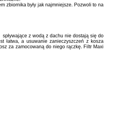
em zbiornika były jak najmniejsze.
Pozwoli to na
 spływające z wodą z dachu nie dostają się do
est łatwa, a usuwanie zanieczyszczeń z ko
sza
kosz za zamocowaną do niego
rączkę. Filtr Maxi