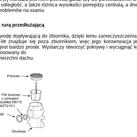
y odległość, a także różnica wysokości po
między centralą, a dn
 problemów na ssaniu
z rurą przedłużającą
wodę dopływającą do zbiornika, dzięki temu
zanieczyszczenia
iltr z
najduje się poza zbiornikiem, więc jego konser
wacja j
jest bardzo proste. Wystarczy otworzyć
pokrywę i wyciągnąć 
tosowany do
ierzchni dachu.