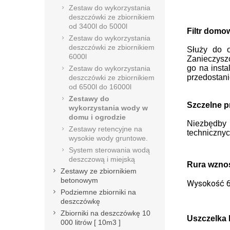
Zestaw do wykorzystania
deszczówki ze zbiornikiem
od 3400l do 5000l
Filtr domo
Zestaw do wykorzystania
deszczówki ze zbiornikiem
Służy do o
6000l
Zanieczyszc
go na insta
Zestaw do wykorzystania
przedostani
deszczówki ze zbiornikiem
od 6500l do 16000l
Zestawy do
Szczelne p
wykorzystania wody w
domu i ogrodzie
Niezbędby 
Zestawy retencyjne na
techniczny
wysokie wody gruntowe.
System sterowania wodą
deszczową i miejską
Rura wzno
Zestawy ze zbiornikiem
betonowym
Wysokość 63
Podziemne zbiorniki na
deszczówkę
Zbiorniki na deszczówkę 10
Uszczelka
000 litrów [ 10m3 ]