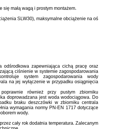
uje się małą wagą i prostym montażem.
obciążenia SLW30), maksymalne obciążenie na oś
pa odśrodkowa
zapewniająca cichą pracę oraz
rzającą ciśnienie w systemie zagospodarowania
ontroluje system zagospodarowania wody
ala na jej wyłączenie w przy
padku osiągnięcia
oprawnie również przy pustym zbiorniku
rnika doprowadzana jest woda wodociągowa.
Do
padku braku deszczówki w zbior
niku centrala
pełnia wymagania
normy PN-EN 1717 dotyczące
poborem wody.
rzez cały rok dodatnia temperatu
ra. Zalecanym
echniczne.