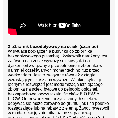
2. Zbiornik bezodpływowy na ścieki (szambo)
W sytuacji podłączenia budynku do zbiornika
bezodpływowego (szamba) użytkownik narażony jest
zarówno na częste wywozy ścieków jak i na
dyskomfort związany z przepełnieniem zbiornika w
najmniej oczekiwanych momentach np. tuż przed
weekendem. Jest to związane również z ciągle
wzrastającymi kosztami wywozu. W takiej sytuacji
jednym z rozwiązań jest modernizacja istniejącego
zbiornika na ścieki bytowe do pełnobiologicznej,
bezzapachowej oczyszczalni ścieków BIO EASY
FLOW. Odprowadzenie oczyszczonych ścieków
odbywać się może zarówno do gruntu, jak i na poletko
rozsączające lub na rabaty z zielenią. Zwrot inwestycji
w modernizację zbiornika na bezzapachową
oczyszczalnię ścieków BIO EASY FLOW już po 2-3