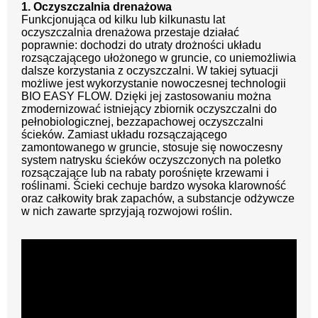
1. Oczyszczalnia drenażowa
Funkcjonująca od kilku lub kilkunastu lat
oczyszczalnia drenażowa przestaje działać
poprawnie: dochodzi do utraty drożności układu
rozsączającego ułożonego w gruncie, co uniemożliwia
dalsze korzystania z oczyszczalni. W takiej sytuacji
możliwe jest wykorzystanie nowoczesnej technologii
BIO EASY FLOW. Dzięki jej zastosowaniu można
zmodernizować istniejący zbiornik oczyszczalni do
pełnobiologicznej, bezzapachowej oczyszczalni
ścieków. Zamiast układu rozsączającego
zamontowanego w gruncie, stosuje się nowoczesny
system natrysku ścieków oczyszczonych na poletko
rozsączające lub na rabaty porośnięte krzewami i
roślinami. Ścieki cechuje bardzo wysoka klarowność
oraz całkowity brak zapachów, a substancje odżywcze
w nich zawarte sprzyjają rozwojowi roślin.