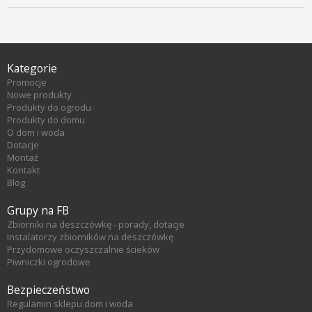
Kategorie
Promocje
Nowe produkty
Produkty do ogrodu
Produkty do domu
O dom i woda
Dotacje
Montaż
Kontakt
Blog
Grupy na FB
Zbiorniki na deszczówkę - porady, dotacje
Instalatorzy zbiorników na deszczówkę
Przydomowe oczyszczalnie ścieków
Piwniczki ogrodowe
Bezpieczeństwo
Regulamin sklepu dom i woda