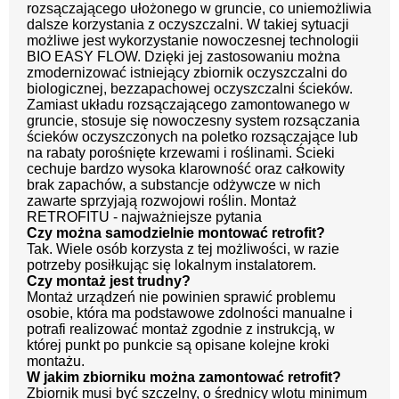
rozsączającego ułożonego w gruncie, co uniemożliwia
dalsze korzystania z oczyszczalni. W takiej sytuacji
możliwe jest wykorzystanie nowoczesnej technologii
BIO EASY FLOW. Dzięki jej zastosowaniu można
zmodernizować istniejący zbiornik oczyszczalni do
biologicznej, bezzapachowej oczyszczalni ścieków.
Zamiast układu rozsączającego zamontowanego w
gruncie, stosuje się nowoczesny system rozsączania
ścieków oczyszczonych na poletko rozsączające lub
na rabaty porośnięte krzewami i roślinami. Ścieki
cechuje bardzo wysoka klarowność oraz całkowity
brak zapachów, a substancje odżywcze w nich
zawarte sprzyjają rozwojowi roślin. Montaż
RETROFITU - najważniejsze pytania
Czy można samodzielnie montować retrofit?
Tak. Wiele osób korzysta z tej możliwości, w razie
potrzeby posiłkując się lokalnym instalatorem.
Czy montaż jest trudny?
Montaż urządzeń nie powinien sprawić problemu
osobie, która ma podstawowe zdolności manualne i
potrafi realizować montaż zgodnie z instrukcją, w
której punkt po punkcie są opisane kolejne kroki
montażu.
W jakim zbiorniku można zamontować retrofit?
Zbiornik musi być szczelny, o średnicy wlotu minimum