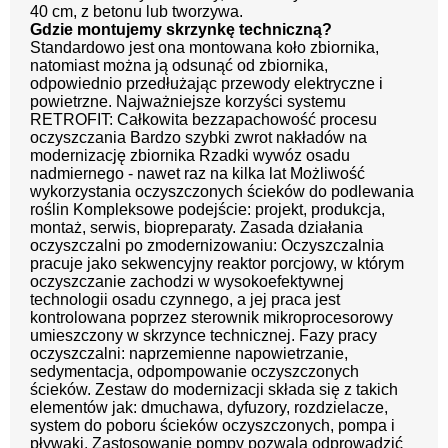
40 cm, z betonu lub tworzywa.
Gdzie montujemy skrzynkę techniczną?
Standardowo jest ona montowana koło zbiornika,
natomiast można ją odsunąć od zbiornika,
odpowiednio przedłużając przewody elektryczne i
powietrzne. Najważniejsze korzyści systemu
RETROFIT: Całkowita bezzapachowość procesu
oczyszczania Bardzo szybki zwrot nakładów na
modernizację zbiornika Rzadki wywóz osadu
nadmiernego - nawet raz na kilka lat Możliwość
wykorzystania oczyszczonych ścieków do podlewania
roślin Kompleksowe podejście: projekt, produkcja,
montaż, serwis, biopreparaty. Zasada działania
oczyszczalni po zmodernizowaniu: Oczyszczalnia
pracuje jako sekwencyjny reaktor porcjowy, w którym
oczyszczanie zachodzi w wysokoefektywnej
technologii osadu czynnego, a jej praca jest
kontrolowana poprzez sterownik mikroprocesorowy
umieszczony w skrzynce technicznej. Fazy pracy
oczyszczalni: naprzemienne napowietrzanie,
sedymentacja, odpompowanie oczyszczonych
ścieków. Zestaw do modernizacji składa się z takich
elementów jak: dmuchawa, dyfuzory, rozdzielacze,
system do poboru ścieków oczyszczonych, pompa i
pływaki. Zastosowanie pompy pozwala odprowadzić