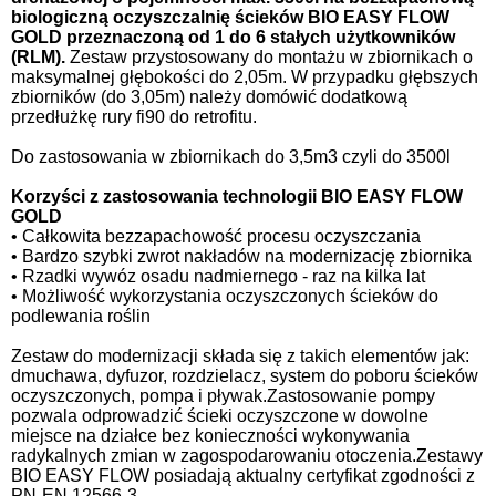
biologiczną oczyszczalnię ścieków BIO EASY FLOW
GOLD przeznaczoną od 1 do 6 stałych użytkowników
(RLM).
Zestaw przystosowany do montażu w zbiornikach o
maksymalnej głębokości do 2,05m. W przypadku głębszych
zbiorników (do 3,05m) należy domówić dodatkową
przedłużkę rury fi90 do retrofitu.
Do zastosowania w zbiornikach do 3,5m3 czyli do 3500l
Korzyści z zastosowania technologii BIO EASY FLOW
GOLD
• Całkowita bezzapachowość procesu oczyszczania
• Bardzo szybki zwrot nakładów na modernizację zbiornika
• Rzadki wywóz osadu nadmiernego - raz na kilka lat
• Możliwość wykorzystania oczyszczonych ścieków do
podlewania roślin
Zestaw do modernizacji składa się z takich elementów jak:
dmuchawa, dyfuzor, rozdzielacz, system do poboru ścieków
oczyszczonych, pompa i pływak.Zastosowanie pompy
pozwala odprowadzić ścieki oczyszczone w dowolne
miejsce na działce bez konieczności wykonywania
radykalnych zmian w zagospodarowaniu otoczenia.Zestawy
BIO EASY FLOW posiadają aktualny certyfikat zgodności z
PN-EN 12566-3.