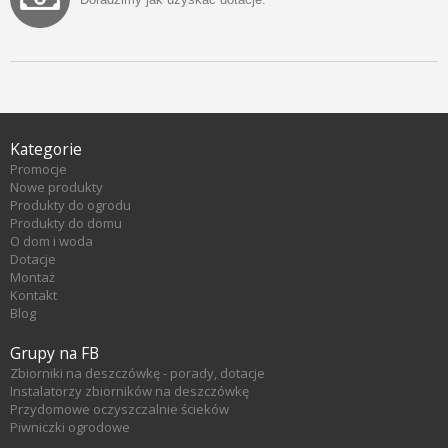
Kategorie
Promocje
Nowe produkty
Produkty do ogrodu
Produkty do domu
O dom i woda
Dotacje
Montaż
Kontakt
Blog
Grupy na FB
Zbiorniki na deszczówkę - porady, dotacje
Instalatorzy zbiorników na deszczówkę
Przydomowe oczyszczalnie ścieków
Piwniczki ogrodowe