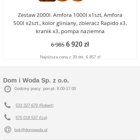
Zestaw 2000l. Amfora 1000l x1szt, Amfora
500l x2szt., kolor gliniany, zbieracz Rapido x3,
kranik x3, pompa naziemna
6 920 zł
6 985
Najniższa cena z 30 dni: 6 857 zł
Dom i Woda Sp. z o.o.
Godziny pracy: pon-pt: 8.00-17.00
533 327 679 (Robert)
570 018 537 (Iza)
bok@domiwoda.pl