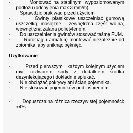
·
Montować na stabilnym, wypoziomowanym
podłożu (odchylenia max 3 mm/m).
·
Sprawdzić brak wad przed użyciem.
·
Gwinty plastikowe uszczelniać gumową
uszczelką, mosiężne – zewnętrzna część wolna,
wewnętrzna zalana polietylenem.
·
Do uszczelnienia gwintów stosować taśmę FUM.
·
Rurociągi i armaturę montować niezależnie od
zbiornika, aby uniknąć pęknięć.
Użytkowanie:
·
Przed pierwszym i każdym kolejnym użyciem
myć roztworem sody z dodatkiem środka
dezynfekującego i dokładnie spłukać.
·
Nie obciążać pokrywy ani ścian pojemnika.
·
Nie stosować pojemników pod ciśnieniem.
·
Dopuszczalna różnica rzeczywistej pojemności:
±4%.