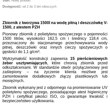
Stan:
Nowy produkt
Dostępność:
od 2 do 3 dni roboczych
Zbiornik z tworzywa 1500l na wodę pitną i deszczówkę V-
1500, z atestem PZH
Pionowy zbiornik z polietylenu spożywczego o pojemności
1500 litrów, wysokości 162,5 cm i średnicy 118,4 cm,
przeznaczony do stacjonarnego przechowywania wody
pitnej, deszczówki oraz innych cieczy spożywczych o
gęstości do 1,1 g/cm³.
Wytrzymałość konstrukcji zapewnia
15 pierścieniowych
żeber usztywniających
, które chronią zbiornik przed
odkształceniami. W standardzie otwór przyłączeniowy jest
zaślepiony – na życzenie klienta możliwe jest
zamontowanie dodatkowych złączy plastikowych lub
mosiężnych.
Zbiornik wykonany jest z odpornego na promieniowanie UV
polietylenu spożywczego, posiadającego atest higieniczny
PZH i certyfikat jakości ISO, co gwarantuje trwałość i
bezpieczeństwo użytkowania.