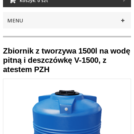
Koszyk:
0 szt
MENU
Zbiornik z tworzywa 1500l na wodę
pitną i deszczówkę V-1500, z
atestem PZH