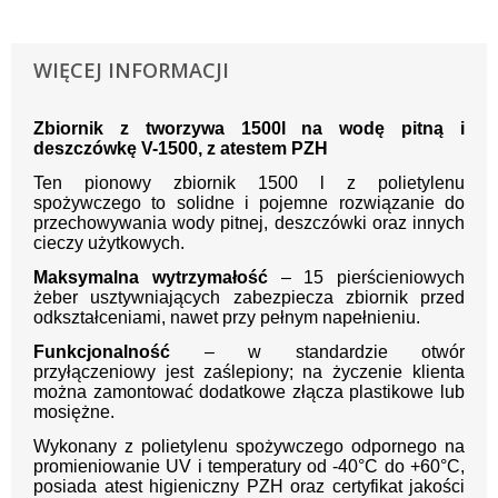
WIĘCEJ INFORMACJI
Zbiornik z tworzywa 1500l na wodę pitną i
deszczówkę V-1500, z atestem PZH
Ten pionowy zbiornik 1500 l z polietylenu
spożywczego to solidne i pojemne rozwiązanie do
przechowywania wody pitnej, deszczówki oraz innych
cieczy użytkowych.
Maksymalna wytrzymałość
– 15 pierścieniowych
żeber usztywniających zabezpiecza zbiornik przed
odkształceniami, nawet przy pełnym napełnieniu.
Funkcjonalność
– w standardzie otwór
przyłączeniowy jest zaślepiony; na życzenie klienta
można zamontować dodatkowe złącza plastikowe lub
mosiężne.
Wykonany z polietylenu spożywczego odpornego na
promieniowanie UV i temperatury od -40°C do +60°C,
posiada atest higieniczny PZH oraz certyfikat jakości