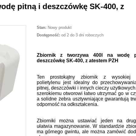
wodę pitną i deszczówkę SK-400, z
Stan:
Nowy produkt
Dostępność:
od 2 do 3 dni roboczych
Zbiornik z tworzywa 400l na wodę p
deszczówkę SK-400, z atestem PZH
Ten prostokątny zbiornik z wysokiej j
polietylenu jest idealny do przechowywan
pitnej, deszczówki i innych cieczy użytkowych
szerokiemu otworowi łatwo utrzymać go w czy
a solidne żebra usztywniające gwarantują trw
odporność na odkształcenia.
Zbiorniki można ustawiać jeden na drug
ułatwia magazynowanie. W standardzie zbior
ma górnego gwintu, ale można zamówić do