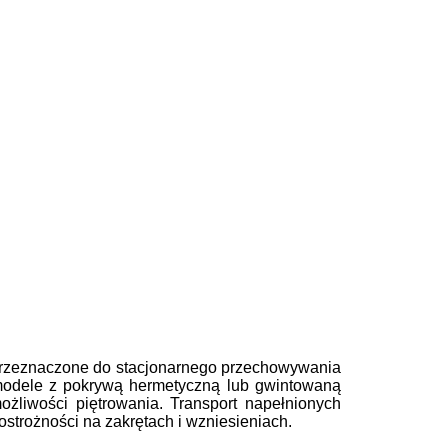
przeznaczone do stacjonarnego przechowywania
 modele z pokrywą hermetyczną lub gwintowaną
żliwości piętrowania. Transport napełnionych
trożności na zakrętach i wzniesieniach.