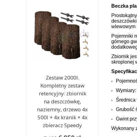
Beczka pla
Prostokątny
deszczówki 
wlewowym o
Pojemniki m
górnego gwi
dodatkoweg
Zbiornik je
skroplonej 
Specyfikac
Zestaw 2000l.
Pojemnoś
Kompletny zestaw
Wymiary: 
retencyjny: zbiornik
Średnica
na deszczówkę,
naziemny, drzewo 4x
Grubość 
500l + 4x kranik + 4x
Gwint prz
zbieracz Speedy
Wykonany z 