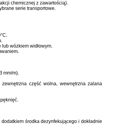
kcji chemicznej z zawartością).
brane serie transportowe.
0°C.
.
e lub wózkiem widłowym.
suwaniem.
3 mm/m).
– zewnętrzna część wolna, wewnętrzna zalana
 pęknięć.
 dodatkiem środka dezynfekującego i dokładnie