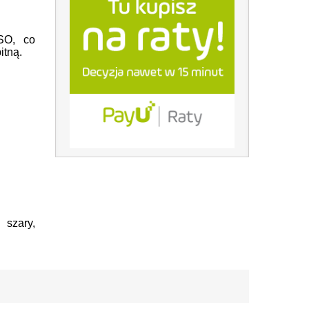
ISO, co
itną.
 szary,