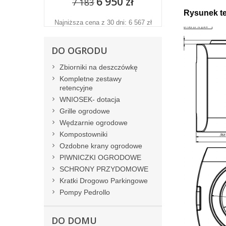
6 950 zł
7 183
Rysunek t
Najniższa cena z 30 dni: 6 567 zł
DO OGRODU
Zbiorniki na deszczówkę
Kompletne zestawy
retencyjne
WNIOSEK- dotacja
Grille ogrodowe
Wędzarnie ogrodowe
Kompostowniki
Ozdobne krany ogrodowe
PIWNICZKI OGRODOWE
SCHRONY PRZYDOMOWE
Kratki Drogowo Parkingowe
Pompy Pedrollo
DO DOMU