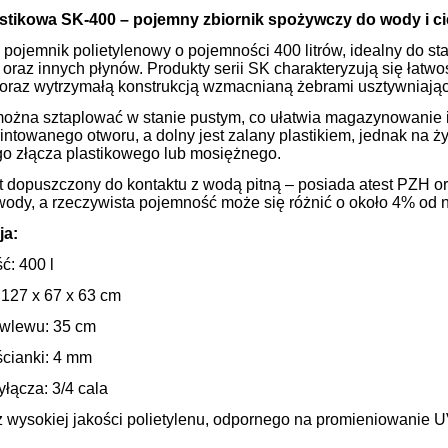
stikowa SK-400 – pojemny zbiornik spożywczy do wody i c
 pojemnik polietylenowy o pojemności 400 litrów, idealny do s
oraz innych płynów. Produkty serii SK charakteryzują się łatw
raz wytrzymałą konstrukcją wzmacnianą żebrami usztywniający
ożna sztaplować w stanie pustym, co ułatwia magazynowanie i 
ntowanego otworu, a dolny jest zalany plastikiem, jednak na ż
o złącza plastikowego lub mosiężnego.
st dopuszczony do kontaktu z wodą pitną – posiada atest PZH o
wody, a rzeczywista pojemność może się różnić o około 4% od 
ja:
ć: 400 l
127 x 67 x 63 cm
 wlewu: 35 cm
ścianki: 4 mm
yłącza: 3/4 cala
wysokiej jakości polietylenu, odpornego na promieniowanie U