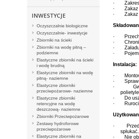
·
Zakres
·
Zakaz 
·
Zakaz
INWESTYCJE
Składowani
Oczyszczalnie biologiczne
Oczyszczalnie- inwestycje
·
Przech
Zbiorniki na ścieki
·
Chroni
Zbiorniki na wodę pitną –
·
Załadu
podziemne
·
Pojemn
Elastyczne zbiorniki na ścieki
Instalacja:
i wodę brudną
Elastyczne zbiorniki na wodę
·
Monto
pitną- naziemne
·
Sprawd
Elastyczne zbiorniki
·
Gw
przeciwpożarowe- naziemne
polietyl
·
Do us
Elastyczne zbiorniki
·
Ruroci
retencyjne na wodę
deszczową- naziemne
Użytkowan
Zbiorniki Przeciwpożarowe
Zestawy hydroforowe
·
Przed
przeciwpożarowe
spłukać.
Elastyczne zbiorniki na
·
Nie ob