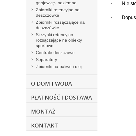
gnojowicę- naziemne
·
Nie st
Zbiorniki retencyjne na
deszczówkę
·
Dopusz
Zbiorniki rozsączające na
deszczówkę
Skrzynki retencyjno-
rozsączające na obiekty
sportowe
Centrale deszczowe
Separatory
Zbiorniki na paliwo i olej
O DOM I WODA
PŁATNOŚĆ I DOSTAWA
MONTAŻ
KONTAKT