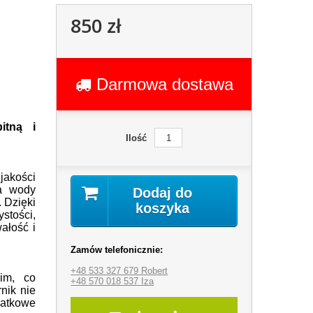
850 zł
Darmowa dostawa
itną i
Ilość
akości
ia wody
Dodaj do
. Dzięki
koszyka
stości,
ałość i
Zamów telefonicznie:
+48 533 327 679 Robert
im, co
+48 570 018 537 Iza
nik nie
datkowe