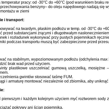
 temperatur pracy: od -30°C do +60°C (pod warunkiem braku rea
przechowywania benzyny– do oleju napędowego nadają się wy
 montażu w ziemi
e i transport:
owywać na twardym, płaskim podłożu w temp. od -30°C do +6
ć przed substancjami żrącymi i długotrwałym nasłonecznieniem
nek i rozładunek wykonywać przy pustych pojemnikach ręczni
iki podczas transportu muszą być zabezpieczone przed prze
wać na stabilnym, wypoziomowanym podłożu (odchylenia max 
zić brak wad przed użyciem.
inty plastikowe uszczelniać gumową uszczelką, mosiężne 
enem.
zczelnienia gwintów stosować taśmę FUM.
ągi i armaturę montować niezależnie od zbiornika, aby uniknąć
ie:
 pierwszym i każdym kolejnym użyciem myć roztworem sody z
ciążać pokrywy ani ścian pojemnika.