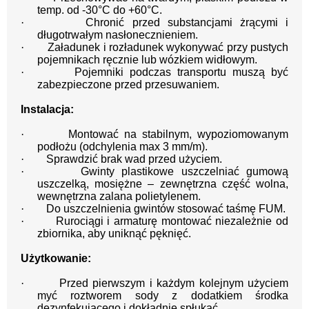
temp. od -30°C do +60°C.
·
Chronić przed substancjami żrącymi i
długotrwałym nasłonecznieniem.
·
Załadunek i rozładunek wykonywać przy pustych
pojemnikach ręcznie lub wózkiem widłowym.
·
Pojemniki podczas transportu muszą być
zabezpieczone przed przesuwaniem.
Instalacja:
·
Montować na stabilnym, wypoziomowanym
podłożu (odchylenia max 3 mm/m).
·
Sprawdzić brak wad przed użyciem.
·
Gwinty plastikowe uszczelniać gumową
uszczelką, mosiężne – zewnętrzna część wolna,
wewnętrzna zalana polietylenem.
·
Do uszczelnienia gwintów stosować taśmę FUM.
·
Rurociągi i armaturę montować niezależnie od
zbiornika, aby uniknąć pęknięć.
Użytkowanie:
·
Przed pierwszym i każdym kolejnym użyciem
myć roztworem sody z dodatkiem środka
dezynfekującego i dokładnie spłukać.