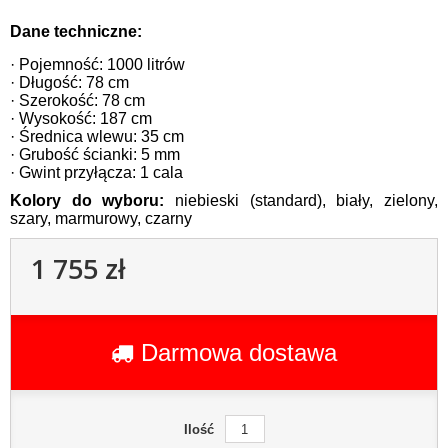
Dane techniczne:
· Pojemność: 1000 litrów
· Długość: 78 cm
· Szerokość: 78 cm
· Wysokość: 187 cm
· Średnica wlewu: 35 cm
· Grubość ścianki: 5 mm
· Gwint przyłącza: 1 cala
Kolory do wyboru:
niebieski (standard), biały, zielony,
szary, marmurowy, czarny
1 755 zł
Darmowa dostawa
Ilość