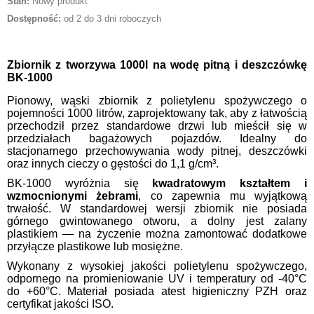
Stan:
Nowy produkt
Dostępność:
od 2 do 3 dni roboczych
Zbiornik z tworzywa 1000l na wodę pitną i deszczówkę
BK-1000
Pionowy, wąski zbiornik z polietylenu spożywczego o
pojemności 1000 litrów, zaprojektowany tak, aby z łatwością
przechodził przez standardowe drzwi lub mieścił się w
przedziałach bagażowych pojazdów. Idealny do
stacjonarnego przechowywania wody pitnej, deszczówki
oraz innych cieczy o gęstości do 1,1 g/cm³.
BK-1000 wyróżnia się
kwadratowym kształtem i
wzmocnionymi żebrami
, co zapewnia mu wyjątkową
trwałość. W standardowej wersji zbiornik nie posiada
górnego gwintowanego otworu, a dolny jest zalany
plastikiem — na życzenie można zamontować dodatkowe
przyłącze plastikowe lub mosiężne.
Wykonany z wysokiej jakości polietylenu spożywczego,
odpornego na promieniowanie UV i temperatury od -40°C
do +60°C. Materiał posiada atest higieniczny PZH oraz
certyfikat jakości ISO.