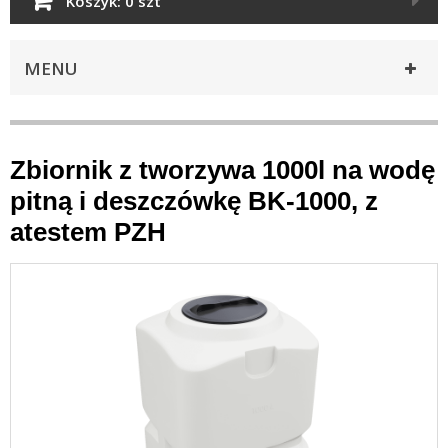
Koszyk:
0 szt
MENU
Zbiornik z tworzywa 1000l na wodę
pitną i deszczówkę BK-1000, z
atestem PZH