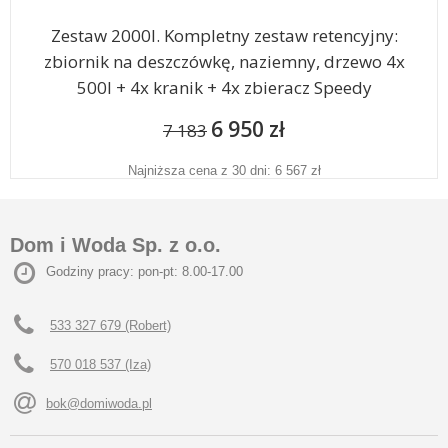
Zestaw 2000l. Kompletny zestaw retencyjny:
zbiornik na deszczówkę, naziemny, drzewo 4x
500l + 4x kranik + 4x zbieracz Speedy
6 950 zł
7 183
Najniższa cena z 30 dni: 6 567 zł
Dom i Woda Sp. z o.o.
Godziny pracy: pon-pt: 8.00-17.00
533 327 679 (Robert)
570 018 537 (Iza)
bok@domiwoda.pl