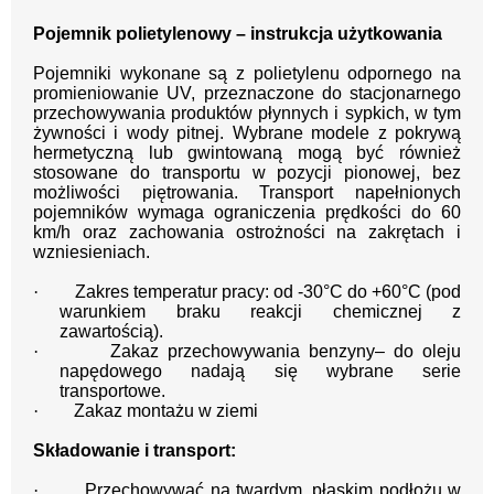
Pojemnik polietylenowy – instrukcja użytkowania
Pojemniki wykonane są z polietylenu odpornego na
promieniowanie UV, przeznaczone do stacjonarnego
przechowywania produktów płynnych i sypkich, w tym
żywności i wody pitnej. Wybrane modele z pokrywą
hermetyczną lub gwintowaną mogą być również
stosowane do transportu w pozycji pionowej, bez
możliwości piętrowania. Transport napełnionych
pojemników wymaga ograniczenia prędkości do 60
km/h oraz zachowania ostrożności na zakrętach i
wzniesieniach.
·
Zakres temperatur pracy: od -30°C do +60°C (pod
warunkiem braku reakcji chemicznej z
zawartością).
·
Zakaz przechowywania benzyny– do oleju
napędowego nadają się wybrane serie
transportowe.
·
Zakaz montażu w ziemi
Składowanie i transport:
·
Przechowywać na twardym, płaskim podłożu w