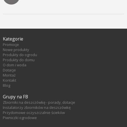
Kategorie
Promocje
Nowe produkty
Produkty do ogrodu
Produkty do domu
O dom i woda
Dotacje
Montaż
Kontakt
Blog
Grupy na FB
Zbiorniki na deszczówkę - porady, dotacje
Instalatorzy zbiorników na deszczówkę
Przydomowe oczyszczalnie ścieków
Piwniczki ogrodowe