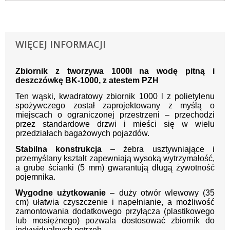
WIĘCEJ INFORMACJI
Zbiornik z tworzywa 1000l na wodę pitną i
deszczówkę BK-1000, z atestem PZH
Ten wąski, kwadratowy zbiornik 1000 l z polietylenu
spożywczego został zaprojektowany z myślą o
miejscach o ograniczonej przestrzeni – przechodzi
przez standardowe drzwi i mieści się w wielu
przedziałach bagażowych pojazdów.
Stabilna konstrukcja
– żebra usztywniające i
przemyślany kształt zapewniają wysoką wytrzymałość,
a grube ścianki (5 mm) gwarantują długą żywotność
pojemnika.
Wygodne użytkowanie
– duży otwór wlewowy (35
cm) ułatwia czyszczenie i napełnianie, a możliwość
zamontowania dodatkowego przyłącza (plastikowego
lub mosiężnego) pozwala dostosować zbiornik do
indywidualnych potrzeb.