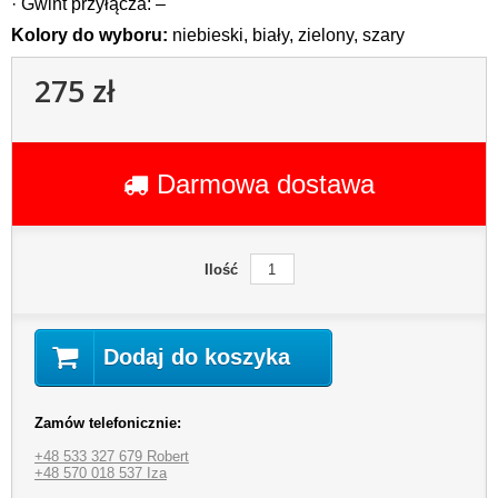
· Gwint przyłącza: –
Kolory do wyboru:
niebieski, biały, zielony, szary
275 zł
Darmowa dostawa
Ilość
Dodaj do koszyka
Zamów telefonicznie:
+48 533 327 679 Robert
+48 570 018 537 Iza