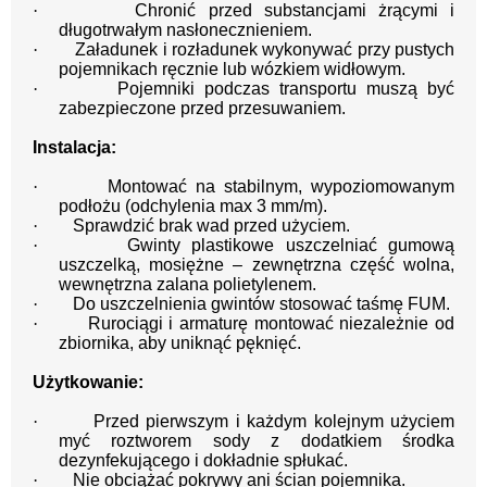
·
Chronić przed substancjami żrącymi i
długotrwałym nasłonecznieniem.
·
Załadunek i rozładunek wykonywać przy pustych
pojemnikach ręcznie lub wózkiem widłowym.
·
Pojemniki podczas transportu muszą być
zabezpieczone przed przesuwaniem.
Instalacja:
·
Montować na stabilnym, wypoziomowanym
podłożu (odchylenia max 3 mm/m).
·
Sprawdzić brak wad przed użyciem.
·
Gwinty plastikowe uszczelniać gumową
uszczelką, mosiężne – zewnętrzna część wolna,
wewnętrzna zalana polietylenem.
·
Do uszczelnienia gwintów stosować taśmę FUM.
·
Rurociągi i armaturę montować niezależnie od
zbiornika, aby uniknąć pęknięć.
Użytkowanie:
·
Przed pierwszym i każdym kolejnym użyciem
myć roztworem sody z dodatkiem środka
dezynfekującego i dokładnie spłukać.
·
Nie obciążać pokrywy ani ścian pojemnika.