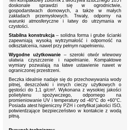
Ten kompaktowy zbiornik z tworzywa sztucznego 105 l
doskonale sprawdzi się w ogrodnictwie,
gospodarstwach domowych, a także w małych
zakładach przemysłowych. Trwały, odporny na
warunki atmosferyczne i łatwy do utrzymania w
czystości.
Stabilna konstrukcja
– solidna forma i grube ścianki
zapewniają wysoką wytrzymałość i odporność na
odkształcenia, nawet przy pełnym napełnieniu.
Wygodne użytkowanie
– szeroki otwór wlewowy
ułatwia czyszczenie i napełnianie. Kompaktowe
wymiary pozwalają na łatwe ustawienie nawet w
ograniczonej przestrzeni.
Beczka idealnie nadaje się do przechowywania wody
pitnej, deszczówki i innych cieczy użytkowych o
gęstości do 1,1 g/cm³. Wykonana z wysokiej jakości
polietylenu spożywczego, odpornego na
promieniowanie UV i temperatury od -40°C do +60°C.
Posiada atest higieniczny PZH i certyfikat jakości ISO,
potwierdzające bezpieczeństwo w kontakcie z wodą
pitną.