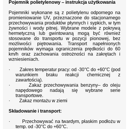
Pojemnik polietylenowy – instrukcja użytkowania
Pojemniki wykonane są z polietylenu odpornego na
promieniowanie UV, przeznaczone do stacjonarnego
przechowywania produktów płynnych i sypkich, w tym
żywności i wody pitnej. Wybrane modele z pokrywą
hermetyczną lub gwintowaną mogą być również
stosowane do transportu w pozycji pionowej, bez
możliwości piętrowania. Transport napełnionych
pojemników wymaga ograniczenia prędkości do 60
km/h oraz zachowania ostrożności na zakrętach i
wzniesieniach.
·
Zakres temperatur pracy: od -30°C do +60°C (pod
warunkiem braku reakcji chemicznej z
zawartością).
·
Zakaz przechowywania benzyny– do oleju
napędowego nadają się wybrane serie
transportowe.
·
Zakaz montażu w ziemi
Składowanie i transport:
·
Przechowywać na twardym, płaskim podłożu w
temp. od -30°C do +60°C.