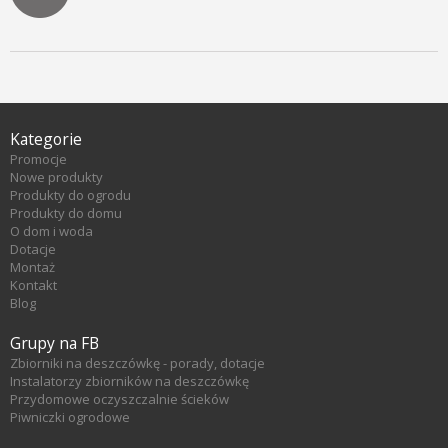
Kategorie
Promocje
Nowe produkty
Produkty do ogrodu
Produkty do domu
O dom i woda
Dotacje
Montaż
Kontakt
Blog
Grupy na FB
Zbiorniki na deszczówkę - porady, dotacje
Instalatorzy zbiorników na deszczówkę
Przydomowe oczyszczalnie ścieków
Piwniczki ogrodowe