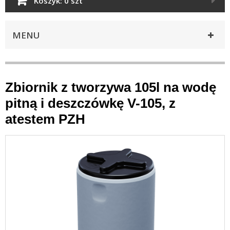
Koszyk:
0 szt
MENU
Zbiornik z tworzywa 105l na wodę
pitną i deszczówkę V-105, z
atestem PZH