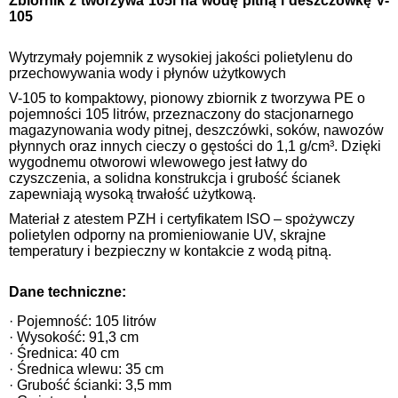
Zbiornik z tworzywa 105l na wodę pitną i deszczówkę V-
105
Wytrzymały pojemnik z wysokiej jakości polietylenu do
przechowywania wody i płynów użytkowych
V-105 to kompaktowy, pionowy zbiornik z tworzywa PE o
pojemności 105 litrów, przeznaczony do stacjonarnego
magazynowania wody pitnej, deszczówki, soków, nawozów
płynnych oraz innych cieczy o gęstości do 1,1 g/cm³. Dzięki
wygodnemu otworowi wlewowego jest łatwy do
czyszczenia, a solidna konstrukcja i grubość ścianek
zapewniają wysoką trwałość użytkową.
Materiał z atestem PZH i certyfikatem ISO – spożywczy
polietylen odporny na promieniowanie UV, skrajne
temperatury i bezpieczny w kontakcie z wodą pitną.
Dane techniczne:
· Pojemność: 105 litrów
· Wysokość: 91,3 cm
· Średnica: 40 cm
· Średnica wlewu: 35 cm
· Grubość ścianki: 3,5 mm