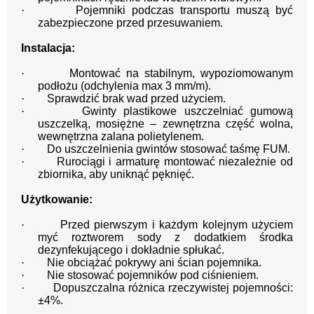
·
Pojemniki podczas transportu muszą być
zabezpieczone przed przesuwaniem.
Instalacja:
·
Montować na stabilnym, wypoziomowanym
podłożu (odchylenia max 3 mm/m).
·
Sprawdzić brak wad przed użyciem.
·
Gwinty plastikowe uszczelniać gumową
uszczelką, mosiężne – zewnętrzna część wolna,
wewnętrzna zalana polietylenem.
·
Do uszczelnienia gwintów stosować taśmę FUM.
·
Rurociągi i armaturę montować niezależnie od
zbiornika, aby uniknąć pęknięć.
Użytkowanie:
·
Przed pierwszym i każdym kolejnym użyciem
myć roztworem sody z dodatkiem środka
dezynfekującego i dokładnie spłukać.
·
Nie obciążać pokrywy ani ścian pojemnika.
·
Nie stosować pojemników pod ciśnieniem.
·
Dopuszczalna różnica rzeczywistej pojemności:
±4%.