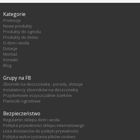
Kategorie
Promocje
Nowe produkty
Produkty do ogrodu
Produkty do domu
O dom i woda
Dotacje
Montaż
Kontakt
Blog
Grupy na FB
Zbiorniki na deszczówkę - porady, dotacje
Instalatorzy zbiorników na deszczówkę
Przydomowe oczyszczalnie ścieków
Piwniczki ogrodowe
Bezpieczeństwo
Regulamin sklepu dom i woda
Polityka prywatności sklepu internetowego
Lista dostawców do polityki prywatności
Polityka wykorzystania plików cookies