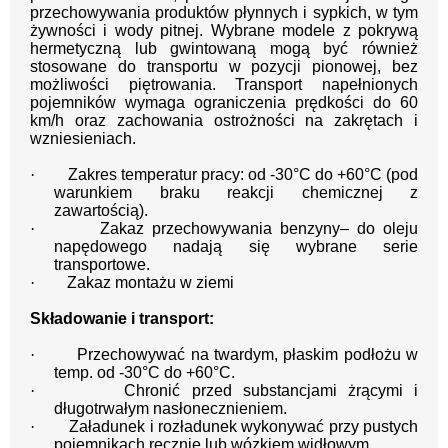
przechowywania produktów płynnych i sypkich, w tym
żywności i wody pitnej. Wybrane modele z pokrywą
hermetyczną lub gwintowaną mogą być również
stosowane do transportu w pozycji pionowej, bez
możliwości piętrowania. Transport napełnionych
pojemników wymaga ograniczenia prędkości do 60
km/h oraz zachowania ostrożności na zakrętach i
wzniesieniach.
·
Zakres temperatur pracy: od -30°C do +60°C (pod
warunkiem braku reakcji chemicznej z
zawartością).
·
Zakaz przechowywania benzyny– do oleju
napędowego nadają się wybrane serie
transportowe.
·
Zakaz montażu w ziemi
Składowanie i transport:
·
Przechowywać na twardym, płaskim podłożu w
temp. od -30°C do +60°C.
·
Chronić przed substancjami żrącymi i
długotrwałym nasłonecznieniem.
·
Załadunek i rozładunek wykonywać przy pustych
pojemnikach ręcznie lub wózkiem widłowym.