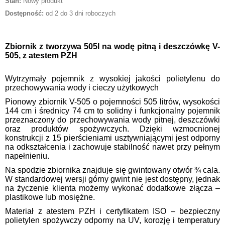
Stan:
Nowy produkt
Dostępność:
od 2 do 3 dni roboczych
Zbiornik z tworzywa 505l na wodę pitną i deszczówkę V-
505, z atestem PZH
Wytrzymały pojemnik z wysokiej jakości polietylenu do
przechowywania wody i cieczy użytkowych
Pionowy zbiornik V-505 o pojemności 505 litrów, wysokości
144 cm i średnicy 74 cm to solidny i funkcjonalny pojemnik
przeznaczony do przechowywania wody pitnej, deszczówki
oraz produktów spożywczych. Dzięki wzmocnionej
konstrukcji z 15 pierścieniami usztywniającymi jest odporny
na odkształcenia i zachowuje stabilność nawet przy pełnym
napełnieniu.
Na spodzie zbiornika znajduje się gwintowany otwór ¾ cala.
W standardowej wersji górny gwint nie jest dostępny, jednak
na życzenie klienta możemy wykonać dodatkowe złącza –
plastikowe lub mosiężne.
Materiał z atestem PZH i certyfikatem ISO – bezpieczny
polietylen spożywczy odporny na UV, korozję i temperatury