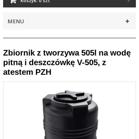
Koszyk:
0 szt
MENU
Zbiornik z tworzywa 505l na wodę
pitną i deszczówkę V-505, z
atestem PZH