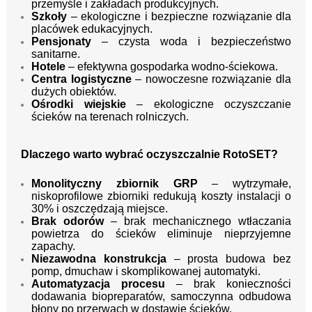
przemyśle i zakładach produkcyjnych.
Szkoły
– ekologiczne i bezpieczne rozwiązanie dla
placówek edukacyjnych.
Pensjonaty
– czysta woda i bezpieczeństwo
sanitarne.
Hotele
– efektywna gospodarka wodno-ściekowa.
Centra logistyczne
– nowoczesne rozwiązanie dla
dużych obiektów.
Ośrodki wiejskie
– ekologiczne oczyszczanie
ścieków na terenach rolniczych.
Dlaczego warto wybrać oczyszczalnie RotoSET?
Monolityczny zbiornik GRP
– wytrzymałe,
niskoprofilowe zbiorniki redukują koszty instalacji o
30% i oszczędzają miejsce.
Brak odorów
– brak mechanicznego wtłaczania
powietrza do ścieków eliminuje nieprzyjemne
zapachy.
Niezawodna konstrukcja
– prosta budowa bez
pomp, dmuchaw i skomplikowanej automatyki.
Automatyzacja procesu
– brak konieczności
dodawania biopreparatów, samoczynna odbudowa
błony po przerwach w dostawie ścieków.