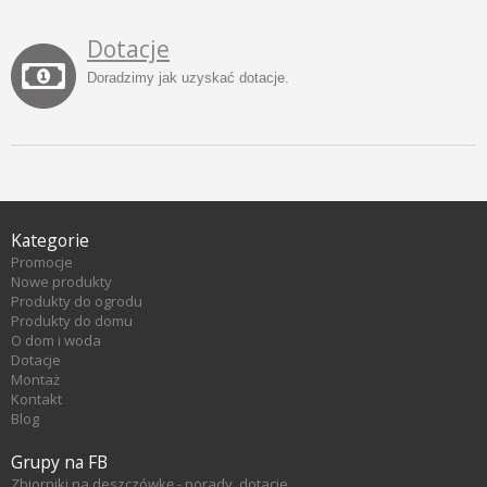
Dotacje
Doradzimy jak uzyskać dotacje.
Kategorie
Promocje
Nowe produkty
Produkty do ogrodu
Produkty do domu
O dom i woda
Dotacje
Montaż
Kontakt
Blog
Grupy na FB
Zbiorniki na deszczówkę - porady, dotacje