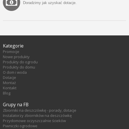
Doradzimy jak uzyskać dotacje.
Kategorie
Promocje
Nowe produkty
Produkty do ogrodu
Produkty do domu
O dom i woda
Dotacje
Montaż
Kontakt
Blog
Grupy na FB
Zbiorniki na deszczówkę - porady, dotacje
Instalatorzy zbiorników na deszczówkę
Przydomowe oczyszczalnie ścieków
Piwniczki ogrodowe