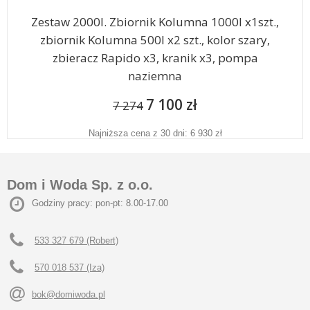
Zestaw 2000l. Zbiornik Kolumna 1000l x1szt.,
zbiornik Kolumna 500l x2 szt., kolor szary,
zbieracz Rapido x3, kranik x3, pompa
naziemna
7 100 zł
7 274
Najniższa cena z 30 dni: 6 930 zł
Dom i Woda Sp. z o.o.
Godziny pracy: pon-pt: 8.00-17.00
533 327 679 (Robert)
570 018 537 (Iza)
bok@domiwoda.pl