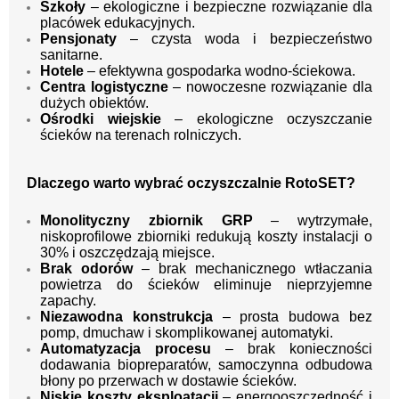
Szkoły
– ekologiczne i bezpieczne rozwiązanie dla
placówek edukacyjnych.
Pensjonaty
– czysta woda i bezpieczeństwo
sanitarne.
Hotele
– efektywna gospodarka wodno-ściekowa.
Centra logistyczne
– nowoczesne rozwiązanie dla
dużych obiektów.
Ośrodki wiejskie
– ekologiczne oczyszczanie
ścieków na terenach rolniczych.
Dlaczego warto wybrać oczyszczalnie RotoSET?
Monolityczny zbiornik GRP
– wytrzymałe,
niskoprofilowe zbiorniki redukują koszty instalacji o
30% i oszczędzają miejsce.
Brak odorów
– brak mechanicznego wtłaczania
powietrza do ścieków eliminuje nieprzyjemne
zapachy.
Niezawodna konstrukcja
– prosta budowa bez
pomp, dmuchaw i skomplikowanej automatyki.
Automatyzacja procesu
– brak konieczności
dodawania biopreparatów, samoczynna odbudowa
błony po przerwach w dostawie ścieków.
Niskie koszty eksploatacji
– energooszczędność i