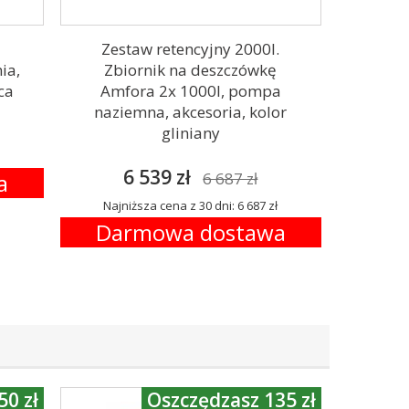
Zestaw retencyjny 2000l.
ia,
Zbiornik na deszczówkę
ca
Amfora 2x 1000l, pompa
naziemna, akcesoria, kolor
gliniany
6 539 zł
a
6 687 zł
Najniższa cena z 30 dni: 6 687 zł
Darmowa dostawa
50 zł
Oszczędzasz 135 zł