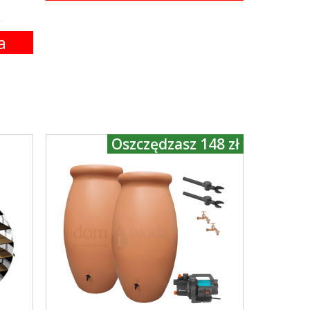
ł
a
Oszczędzasz 148 zł