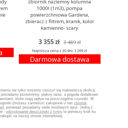
ody
zbiornik naziemny kolumna
orem
1000l (1m3), pompa
nie
powierzchniowa Gardena,
zbieracz z filtrem, kranik, kolor
kamienno- szary
3 355 zł
3 489 zł
a
Najniższa cena z 30 dni: 3 269 zł
Darmowa dostawa
któremu nie tylko możemy cieszyć się malowniczą okolicą
li posiadamy przestronny, piękny taras, a pogoda dodatkowo
estiami, które mają wpływ na poszczególne czynniki. W
o ogrodu (możesz zamieścić zakupione u nas
zbiornik
ów
), ponieważ posiadamy wiele możliwych opcji. Jedną z
ie -
odzyskiwanie deszczówki z rynny
to pierwszy krok ku
zakupić na naszej stronie internetowej.