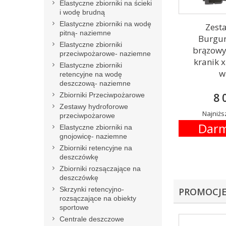
Elastyczne zbiorniki na ścieki
i wodę brudną
Elastyczne zbiorniki na wodę
Zesta
pitną- naziemne
Burgun
Elastyczne zbiorniki
brązowy,
przeciwpożarowe- naziemne
kranik 
Elastyczne zbiorniki
w
retencyjne na wodę
deszczową- naziemne
Zbiorniki Przeciwpożarowe
8 
Zestawy hydroforowe
Najniższ
przeciwpożarowe
Darm
Elastyczne zbiorniki na
gnojowicę- naziemne
Zbiorniki retencyjne na
deszczówkę
Zbiorniki rozsączające na
deszczówkę
Skrzynki retencyjno-
PROMOCJ
rozsączające na obiekty
sportowe
Centrale deszczowe