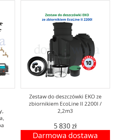
Zestaw do deszczówki EKO ze
x
zbiornikiem EcoLine II 2200l /
y,
2,2m3
a,
pa
5 830 zł
Darmowa dostawa