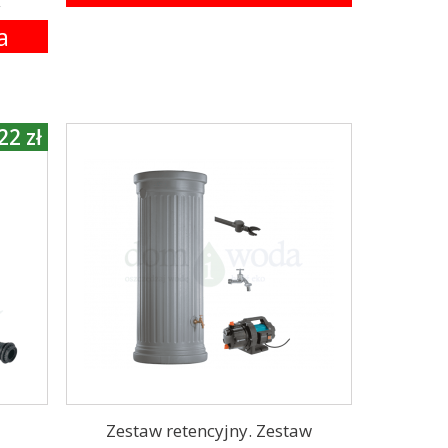
ł
a
22 zł
Zestaw retencyjny. Zestaw