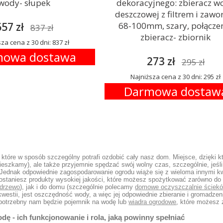
wody- słupek
dekoracyjnego: zbieracz w
deszczowej z filtrem i zaw
57 zł
68-100mm, szary, połącze
837 zł
zbieracz- zbiornik
za cena z 30 dni: 837 zł
owa dostawa
273 zł
295 zł
Najniższa cena z 30 dni: 295 zł
Darmowa dostaw
 które w sposób szczególny potrafi ozdobić cały nasz dom. Miejsce, dzięki 
mieszkamy), ale także przyjemnie spędzać swój wolny czas, szczególnie, jeś
 Jednak odpowiednie zagospodarowanie ogrodu wiąże się z wieloma innymi kw
ostaniesz produkty wysokiej jakości, które możesz spożytkować zarówno d
 drzewo
), jak i do domu (szczególnie polecamy
domowe oczyszczalnie ściek
kwestii, jest oszczędność wody, a więc jej odpowiednie zbieranie i gromadzen
o potrzebny nam będzie pojemnik na wodę lub
wiadra ogrodowe
, które możesz 
odę - ich funkcjonowanie i rola, jaką powinny spełniać