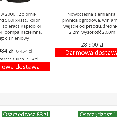
w 2000l. Zbiornik
Nowoczesna ziemianka,
d 500l x4szt., kolor
piwnica ogrodowa, winiarn
 zbieracz Rapido x4,
wejście od przodu, średni
x4, pompa naziemna,
2,2m, wysokość 2,60m
ąż ciśnieniowy
28 900 zł
084 zł
8 454 zł
Darmowa dostaw
a cena z 30 dni: 7 584 zł
owa dostawa
E
Oszczędzasz 83 zł
Oszczędzasz 1