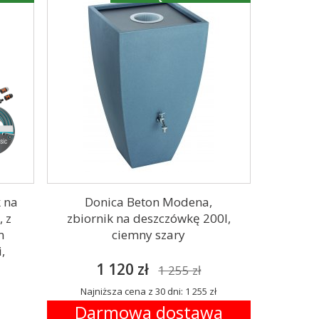
k na
Donica Beton Modena,
 z
zbiornik na deszczówkę 200l,
m
ciemny szary
,
1 120 zł
1 255 zł
Najniższa cena z 30 dni: 1 255 zł
Darmowa dostawa