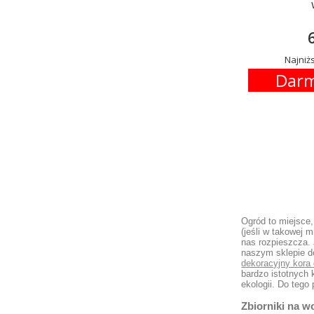
6
Najniżs
Darm
Ogród to miejsce,
(jeśli w takowej 
nas rozpieszcza.
naszym sklepie d
dekoracyjny kora
bardzo istotnych 
ekologii. Do teg
Zbiorniki na w