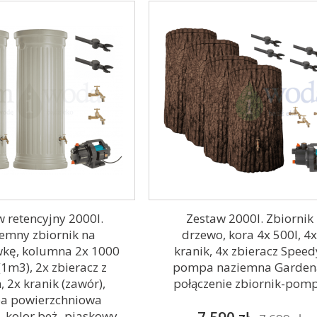
 retencyjny 2000l.
Zestaw 2000l. Zbiornik
emny zbiornik na
drzewo, kora 4x 500l, 4
kę, kolumna 2x 1000
kranik, 4x zbieracz Speed
(1m3), 2x zbieracz z
pompa naziemna Garden
m, 2x kranik (zawór),
połączenie zbiornik-pom
a powierzchniowa
 kolor beż- piaskowy