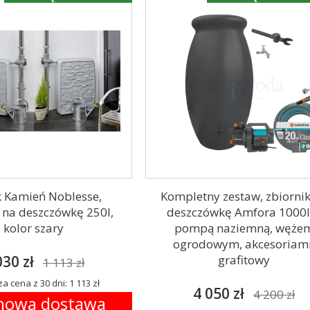
 Kamień Noblesse,
Kompletny zestaw, zbiorni
 na deszczówkę 250l,
deszczówkę Amfora 1000l,
kolor szary
pompą naziemną, węże
ogrodowym, akcesoriami
030 zł
grafitowy
1 113 zł
a cena z 30 dni: 1 113 zł
4 050 zł
4 200 zł
owa dostawa