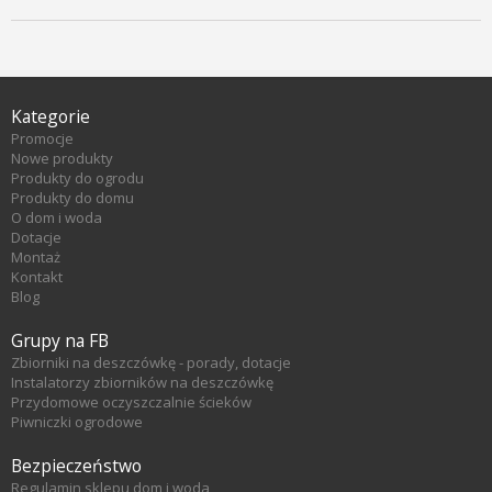
Kategorie
Promocje
Nowe produkty
Produkty do ogrodu
Produkty do domu
O dom i woda
Dotacje
Montaż
Kontakt
Blog
Grupy na FB
Zbiorniki na deszczówkę - porady, dotacje
Instalatorzy zbiorników na deszczówkę
Przydomowe oczyszczalnie ścieków
Piwniczki ogrodowe
Bezpieczeństwo
Regulamin sklepu dom i woda