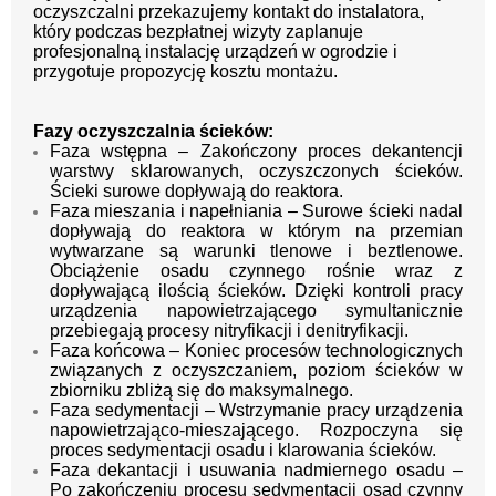
oczyszczalni przekazujemy kontakt do instalatora,
który podczas bezpłatnej wizyty zaplanuje
profesjonalną instalację urządzeń w ogrodzie i
przygotuje propozycję kosztu montażu.
Fazy oczyszczalnia ścieków:
Faza wstępna – Zakończony proces dekantencji
warstwy sklarowanych, oczyszczonych ścieków.
Ścieki surowe dopływają do reaktora.
Faza mieszania i napełniania – Surowe ścieki nadal
dopływają do reaktora w którym na przemian
wytwarzane są warunki tlenowe i beztlenowe.
Obciążenie osadu czynnego rośnie wraz z
dopływającą ilością ścieków. Dzięki kontroli pracy
urządzenia napowietrzającego symultanicznie
przebiegają procesy nitryfikacji i denitryfikacji.
Faza końcowa – Koniec procesów technologicznych
związanych z oczyszczaniem, poziom ścieków w
zbiorniku zbliżą się do maksymalnego.
Faza sedymentacji – Wstrzymanie pracy urządzenia
napowietrzająco-mieszającego. Rozpoczyna się
proces sedymentacji osadu i klarowania ścieków.
Faza dekantacji i usuwania nadmiernego osadu –
Po zakończeniu procesu sedymentacji osad czynny