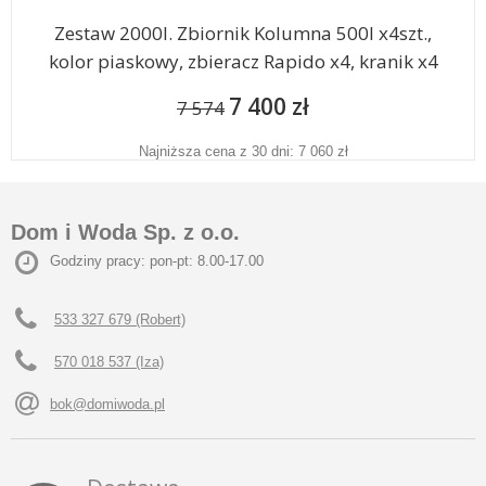
Zestaw 2000l. Zbiornik Kolumna 500l x4szt.,
kolor piaskowy, zbieracz Rapido x4, kranik x4
7 400 zł
7 574
Najniższa cena z 30 dni: 7 060 zł
Dom i Woda Sp. z o.o.
Godziny pracy: pon-pt: 8.00-17.00
533 327 679 (Robert)
570 018 537 (Iza)
bok@domiwoda.pl