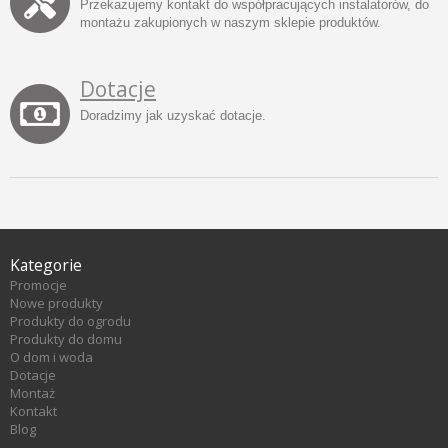
Przekazujemy kontakt do współpracujących instalatorów, do
montażu zakupionych w naszym sklepie produktów.
Dotacje
Doradzimy jak uzyskać dotacje.
Kategorie
Promocje
Nowe produkty
Produkty do ogrodu
Produkty do domu
O dom i woda
Dotacje
Montaż
Kontakt
Blog