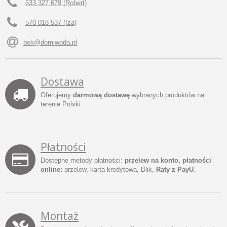
533 327 679 (Robert)
570 018 537 (Iza)
bok@domiwoda.pl
Dostawa
Oferujemy
darmową dostawę
wybranych produktów na
terenie Polski.
Płatności
Dostępne metody płatności:
przelew na konto, płatności
online:
przelew, karta kredytowa, Blik,
Raty z PayU
.
Montaż