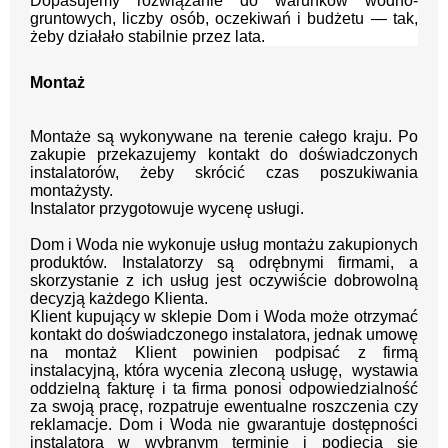
Dopasujemy rozwiązanie do warunków wodno-
gruntowych, liczby osób, oczekiwań i budżetu — tak,
żeby działało stabilnie przez lata.
Montaż
Montaże są wykonywane na terenie całego kraju.
Po
zakupie przekazujemy kontakt
do doświadczonych
instalatorów, żeby skrócić czas poszukiwania
montażysty.
Instalator przygotowuje wycenę usługi.
Dom i Woda nie wykonuje usług montażu zakupionych
produktów. Instalatorzy są odrębnymi firmami, a
skorzystanie z ich usług jest oczywiście dobrowolną
decyzją każdego Klienta.
Klient kupujący w sklepie Dom i Woda może otrzymać
kontakt do doświadczonego instalatora, jednak umowę
na montaż Klient powinien podpisać z firmą
instalacyjną, która wycenia zleconą usługę, wystawia
oddzielną fakturę i ta firma ponosi odpowiedzialność
za swoją pracę, rozpatruje ewentualne roszczenia czy
reklamacje. Dom i Woda nie gwarantuje dostępności
instalatora w wybranym terminie i podjęcia się