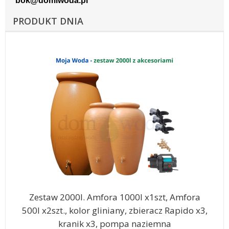
bok@domiwoda.pl
PRODUKT DNIA
Zestaw 2000l. Amfora 1000l x1szt, Amfora
500l x2szt., kolor gliniany, zbieracz Rapido x3,
kranik x3, pompa naziemna