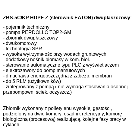
ZBS-5C/KP HDPE Z (sterownik EATON) dwupłaszczowy:
- pojemnik techniczny
- pompa PERDOLLO TOP2-GM
- zbiornik dwupłaszczowy
- dwukomorowy
- technologia SBR
- wysoka wytrzymałość przy wodach gruntowych
- dodatkowy nośnik biomasy w kom. biol.
- sterowanie automatyczne typu PLC z wyświetlaczem
- elektrozawory do pomp mamutowych
- dmuchawa energooszczędna z zabezp. membran
- do 5 RLM (użytkowników)
- zintegrowany z pompą ( nie wymaga stosowania osobnej
przepompowni ściek. oczyszcz.)
Zbiornik wykonany z polietylenu wysokiej gęstości,
podzielony na dwie komory: osadnik retencyjny, komorę
biologiczną (procesową) realizującą, kolejne fazy pracy w
cyklach.