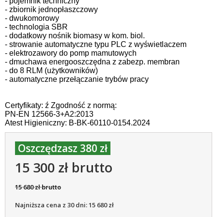
- pojemnik techniczny
- zbiornik jednopłaszczowy
- dwukomorowy
- technologia SBR
- dodatkowy nośnik biomasy w kom. biol.
- strowanie automatyczne typu PLC z wyświetlaczem
- elektrozawory do pomp mamutowych
- dmuchawa energooszczędna z zabezp. membran
- do 8 RLM (użytkowników)
- automatyczne przełączanie trybów pracy
Certyfikaty: ź Zgodność z normą:
PN-EN 12566-3+A2:2013
Atest Higieniczny: B-BK-60110-0154.2024
Oszczędzasz 380 zł
15 300 zł brutto
15 680 zł brutto
Najniższa cena z 30 dni: 15 680 zł