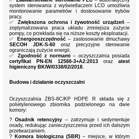
system sterowania z wyświetlaczem LCD umożliwia
monitorowanie parametrów i dostosowanie trybów
pracy.
✅
Zwiększona ochrona i żywotność urządzeń
–
zoptymalizowana praca układu zmniejsza zużycie
pompy, co przekłada się na niższe koszty eksploatacji.
✅
Energooszczędność
– zastosowanie dmuchawy
SECOH JDK-S-60
oraz precyzyjne sterowanie
ograniczają zużycie energii.
✅
Zgodność z normami
– oczyszczalnia posiada
certyfikat PN-EN 12566-3+A2:2013
oraz
atest
higieniczny BK/W/0338/02/2018
.
Budowa i działanie oczyszczalni
Oczyszczalnia ZBS-8C/KP HDPE R składa się z
polietylenowego zbiornika podzielonego na dwie
komory:
?
Osadnik retencyjny
– zatrzymuje i sedymentuje
osady, redukując zanieczyszczenia przed ich dalszym
przetwarzaniem.
?
Komora biologiczna (SBR)
– miejsce, w którym