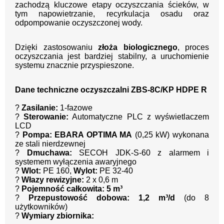
zachodzą kluczowe etapy oczyszczania ścieków, w
tym napowietrzanie, recyrkulacja osadu oraz
odpompowanie oczyszczonej wody.
Dzięki zastosowaniu
złoża biologicznego
, proces
oczyszczania jest bardziej stabilny, a uruchomienie
systemu znacznie przyspieszone.
Dane techniczne oczyszczalni ZBS-8C/KP HDPE R
?
Zasilanie:
1-fazowe
?
Sterowanie:
Automatyczne PLC z wyświetlaczem
LCD
?
Pompa:
EBARA OPTIMA MA
(0,25 kW) wykonana
ze stali nierdzewnej
?
Dmuchawa:
SECOH JDK-S-60 z alarmem i
systemem wyłączenia awaryjnego
?
Wlot:
PE 160,
Wylot:
PE 32-40
?
Włazy rewizyjne:
2 x 0,6 m
?
Pojemność całkowita:
5 m³
?
Przepustowość dobowa:
1,2 m³/d
(do 8
użytkowników)
?
Wymiary zbiornika: