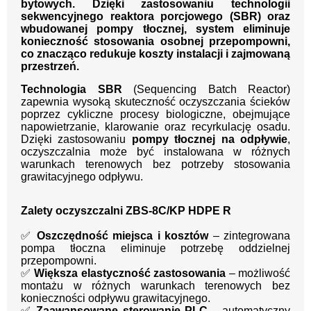
bytowych. Dzięki zastosowaniu technologii
sekwencyjnego reaktora porcjowego (SBR)
oraz
wbudowanej pompy tłocznej, system eliminuje
konieczność stosowania osobnej przepompowni,
co znacząco redukuje koszty instalacji i zajmowaną
przestrzeń.
Technologia SBR
(Sequencing Batch Reactor)
zapewnia wysoką skuteczność oczyszczania ścieków
poprzez cykliczne procesy biologiczne, obejmujące
napowietrzanie, klarowanie oraz recyrkulację osadu.
Dzięki zastosowaniu
pompy tłocznej na odpływie
,
oczyszczalnia może być instalowana w różnych
warunkach terenowych bez potrzeby stosowania
grawitacyjnego odpływu.
Zalety oczyszczalni ZBS-8C/KP HDPE R
✅
Oszczędność miejsca i kosztów
– zintegrowana
pompa tłoczna eliminuje potrzebę oddzielnej
przepompowni.
✅
Większa elastyczność zastosowania
– możliwość
montażu w różnych warunkach terenowych bez
konieczności odpływu grawitacyjnego.
✅
Zaawansowane sterowanie PLC
– automatyczny