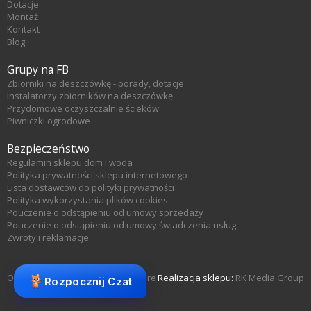
Dotacje
Montaż
Kontakt
Blog
Grupy na FB
Zbiorniki na deszczówkę - porady, dotacje
Instalatorzy zbiorników na deszczówkę
Przydomowe oczyszczalnie ścieków
Piwniczki ogrodowe
Bezpieczeństwo
Regulamin sklepu dom i woda
Polityka prywatności sklepu internetowego
Lista dostawców do polityki prywatności
Polityka wykorzystania plików cookies
Pouczenie o odstąpieniu od umowy sprzedaży
Pouczenie o odstąpieniu od umowy świadczenia usług
Zwroty i reklamacje
Oprogramowanie sklepu KQS.store
Realizacja sklepu:
RK Media Group
Rozpocznij Czat