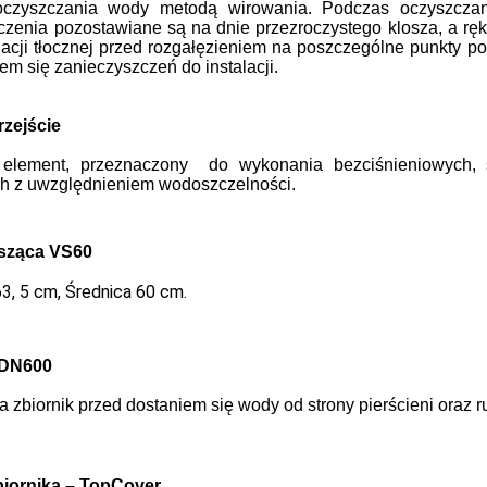
czyszczania wody metodą wirowania. Podczas oczyszczani
zenia pozostawiane są na dnie przezroczystego klosza, a ręka
lacji tłocznej przed rozgałęzieniem na poszczególne punkty 
em się zanieczyszczeń do instalacji.
rzejście
element, przezna
czony do wykonania bezciśnieniowych, 
ch
z uwzględnieniem wodoszczelności.
sząca VS60
, 5 cm, Średnica 60 cm.
 DN600
 zbiornik przed dostaniem się wody od strony pierścieni oraz 
iornika – TopCover