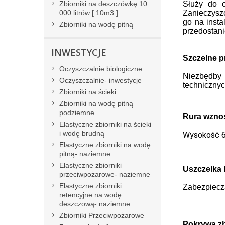
Zbiorniki na deszczówkę 10
Służy do o
000 litrów [ 10m3 ]
Zanieczyszc
go na insta
Zbiorniki na wodę pitną
przedostani
INWESTYCJE
Szczelne p
Oczyszczalnie biologiczne
Niezbędby 
Oczyszczalnie- inwestycje
techniczny
Zbiorniki na ścieki
Zbiorniki na wodę pitną –
podziemne
Rura wzno
Elastyczne zbiorniki na ścieki
i wodę brudną
Wysokość 63
Elastyczne zbiorniki na wodę
pitną- naziemne
Elastyczne zbiorniki
Uszczelka
przeciwpożarowe- naziemne
Elastyczne zbiorniki
Zabezpiecza
retencyjne na wodę
deszczową- naziemne
Zbiorniki Przeciwpożarowe
Pokrywa zb