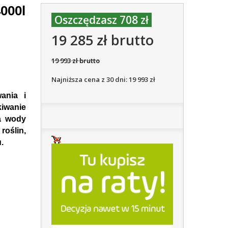
000l
Oszczędzasz 708 zł
19 285 zł brutto
19 993 zł brutto
Najniższa cena z 30 dni: 19 993 zł
ania i
iwanie
ia wody
oślin,
.