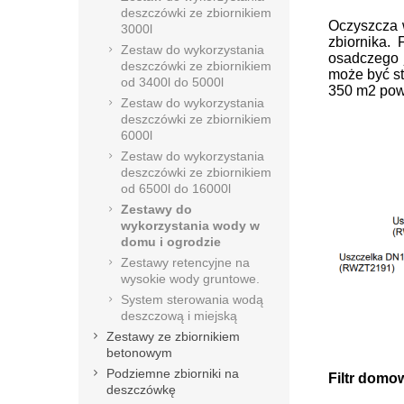
deszczówki ze zbiornikiem
Oczyszcza 
3000l
zbiornika. F
Zestaw do wykorzystania
osadczego 
deszczówki ze zbiornikiem
może być s
od 3400l do 5000l
350 m2 po
w
Zestaw do wykorzystania
deszczówki ze zbiornikiem
6000l
Zestaw do wykorzystania
deszczówki ze zbiornikiem
od 6500l do 16000l
Zestawy do
wykorzystania wody w
domu i ogrodzie
Zestawy retencyjne na
wysokie wody gruntowe.
System sterowania wodą
deszczową i miejską
Zestawy ze zbiornikiem
betonowym
Podziemne zbiorniki na
Filtr domo
deszczówkę