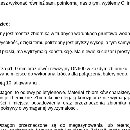
sz wykonać również sam, poinformuj nas o tym, wyślemy Ci in
zieć:
y jest montaż zbiornika w trudnych warunkach gruntowo-wodny
ysokość, dzięki temu potrzebny jest płytszy wykop, a tym sam
t płaski, ma wytrzymałą konstrukcję. Ma niewielki ciężar i prost
ącza ø110 mm oraz otwór rewizyjny DN600 w każdym zbiorniku.
ane miejsce do wykonana króćca dla połączenia bateryjnego.
ją 10 lat gwarancji.
ctagon, to odlewy polietylenowe. Materiał zbiorników charakt
ncje chemiczne. Zbiorniki nie ulegają korozji oraz nie wymaga
ści i miejsca posadowienia oraz przeznaczenia zbiornik
i pokrywy o wymaganej wytrzymałości.
 Octagon przeznaczone są do magazynowania lub reten