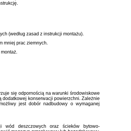
strukcję.
ch (według zasad z instrukcji montażu).
ym mniej prac ziemnych.
y montaż.
eryzuje się odpornością na warunki środowiskowe
ją dodatkowej konserwacji powierzchni. Zależnie
a możliwy jest dobór nadbudowy o wymaganej
cji wód deszczowych oraz ścieków bytowo-