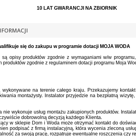
10 LAT GWARANCJI NA ZBIORNIK
NFORMACJI
walifikuje się do zakupu w programie dotacji MOJA WODA
e są opisy produktów zgodnie z wymaganiami w/w programu, 
 produktów zgodnie z regulaminem dotacji programu Moja Woda
 wykonywane na terenie całego kraju.
Przekazujemy kontak
kiwania montażysty.
Instalator przyjedzie na bezpłatną wizyt
nie wykonuje usług montażu zakupionych produktów. Instalato
oczywiście dobrowolną decyzją każdego Klienta.
ujący w sklepie Dom i Woda może otrzymać kontakt do doświa
nien podpisać z firmą instalacyjną, która wycenia zleconą usłu
lność za swoją pracę, rozpatruje ewentualne roszczenia czy r