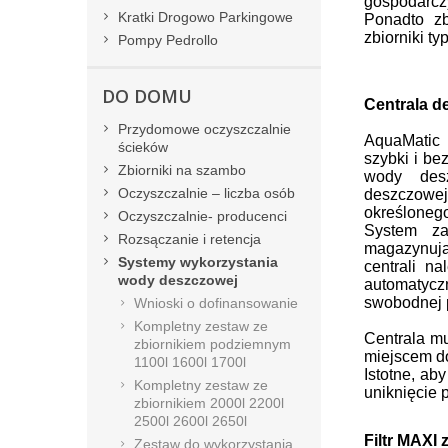
gospodarczy
Kratki Drogowo Parkingowe
Ponadto zb
zbiorniki
ty
Pompy Pedrollo
DO DOMU
Centrala 
Przydomowe oczyszczalnie
AquaMatic
ścieków
szybki i b
Zbiorniki na szambo
wody desz
Oczyszczalnie – liczba osób
deszczowe
określonego 
Oczyszczalnie- producenci
System za
Rozsączanie i retencja
magazynują
Systemy wykorzystania
centrali n
wody deszczowej
automatyczn
swobodnej 
Wnioski o dofinansowanie
Kompletny zestaw ze
Centrala m
zbiornikiem podziemnym
miejscem do
1100l 1600l 1700l
Istotne, ab
Kompletny zestaw ze
uniknięcie
zbiornikiem 2000l 2200l
2500l 2600l 2650l
Filtr MAXI 
Zestaw do wykorzystania