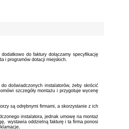
dodatkowo do faktury dołączamy specyfikację
 i programów dotacji miejskich.
t
do doświadczonych instalatorów, żeby skrócić
ę, omówi szczegóły montażu i przygotuje wycenę
rzy są odrębnymi firmami, a skorzystanie z ich
dczonego instalatora, jednak umowę na montaż
gę, wystawia oddzielną fakturę i ta firma ponosi
eklamacje.