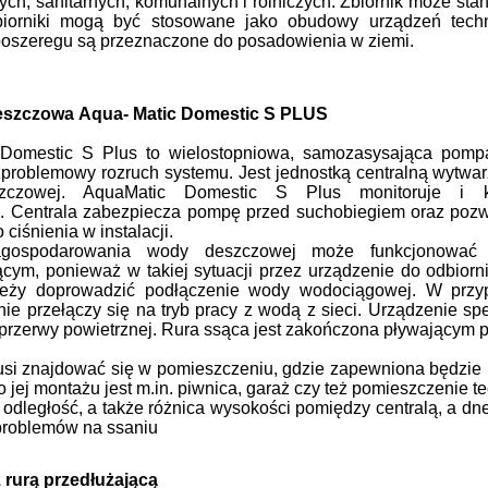
ch, sanitarnych, komunalnych i rolniczych. Zbiornik może
sta
iorniki mogą być stosowane jako obudowy urządzeń techno
poszeregu są przeznaczone do posadowienia w ziemi.
deszczowa
Aqua-
Matic Domestic S PLUS
 Domestic S Plus
to
wielostopniowa, samozasysająca pom
ezproblemowy
rozruch systemu. J
est jednostką centralną wytwa
czowej. AquaMatic Domestic S Plus monitoruje i k
j.
Centrala zabezpiecza pompę przed
suchobiegiem oraz pozw
ciśnienia w instalacji.
gospodarowania wody deszczowej może funkcjonować p
cym, ponieważ w takiej sytuacji przez urządzenie do odbio
ależy doprowadzić podłączenie wody wo
dociągowej. W przy
ie przełączy się na tryb pra
cy z wodą z sieci. Urządzenie s
przerwy
powietrznej. Rura ssąca jest zakończona pływającym
usi znajdować się w pomieszczeniu, gdzie
zapewniona będzie p
 jej montażu jest
m.in. piwnica, garaż czy też pomieszczenie t
y odległość, a także różnica wysokości po
między centralą, a dn
 problemów na ssaniu
z rurą przedłużającą