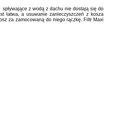
 spływające z wodą z dachu nie dostają się do
est łatwa, a usuwanie zanieczyszczeń z ko
sza
kosz za zamocowaną do niego
rączkę. Filtr Maxi