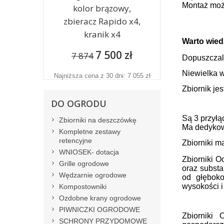
Montaż może
kolor brązowy,
zbieracz Rapido x4,
kranik x4
Warto wied
7 500 zł
7 874
Dopuszczaln
Niewielka w
Najniższa cena z 30 dni: 7 055 zł
Zbiornik jes
DO OGRODU
Są 3 przył
Zbiorniki na deszczówkę
Ma dedykow
Kompletne zestawy
retencyjne
Zbiorniki ma
WNIOSEK- dotacja
Zbiorniki O
Grille ogrodowe
oraz substa
Wędzarnie ogrodowe
od głęboko
wysokości 
Kompostowniki
Ozdobne krany ogrodowe
PIWNICZKI OGRODOWE
Zbiorniki
SCHRONY PRZYDOMOWE