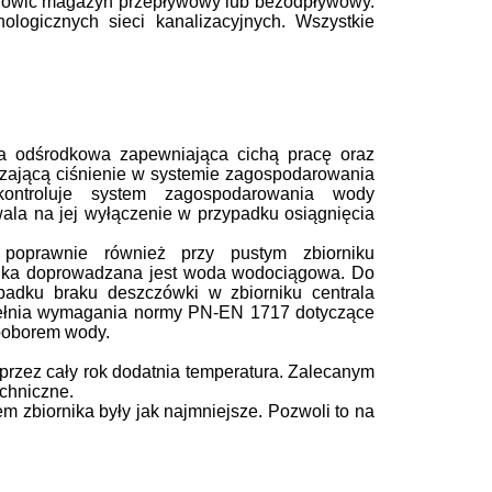
nowić magazyn przepływowy lub bezodpływowy.
logicznych sieci kanalizacyjnych. Wszystkie
pa odśrodkowa
zapewniająca cichą pracę oraz
rzającą ciśnienie w systemie zagospodarowania
ontroluje system zagospodarowania wody
ala na jej wyłączenie w przy
padku osiągnięcia
oprawnie również przy pustym zbiorniku
rnika doprowadzana jest woda wodociągowa.
Do
padku braku deszczówki w zbior
niku centrala
pełnia wymagania
normy PN-EN 1717 dotyczące
poborem wody.
rzez cały rok dodatnia temperatu
ra. Zalecanym
echniczne.
em zbiornika były jak najmniejsze.
Pozwoli to na