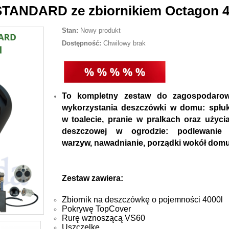
TANDARD ze zbiornikiem Octagon 4
Stan:
Nowy produkt
Dostępność:
Chwilowy brak
To kompletny zestaw do zagospodarow
wykorzystania deszczówki w domu: spłuk
w toalecie, pranie w pralkach oraz użyc
deszczowej w ogrodzie: podlewanie r
warzyw, nawadnianie, porządki wokół domu
Zestaw zawiera:
Zbiornik na deszczówkę o pojemności 4000l
Pokrywę TopCover
Rurę wznoszącą VS60
Uszczelkę