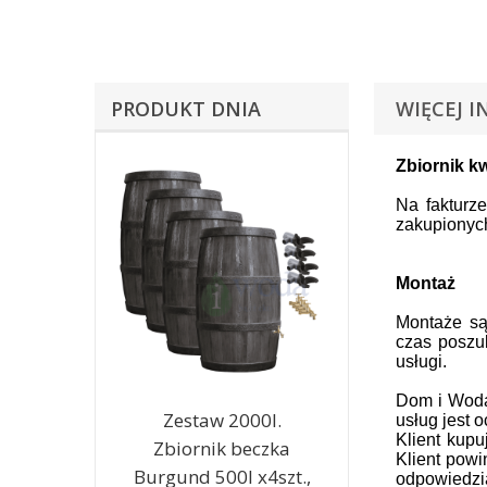
PRODUKT DNIA
WIĘCEJ I
Zbiornik k
Na fakturz
zakupionych
Montaż
Montaże są
czas poszu
usługi.
Dom i Woda 
Zestaw 2000l.
usług jest 
Klient kup
Zbiornik beczka
Klient powi
Burgund 500l x4szt.,
odpowiedzia