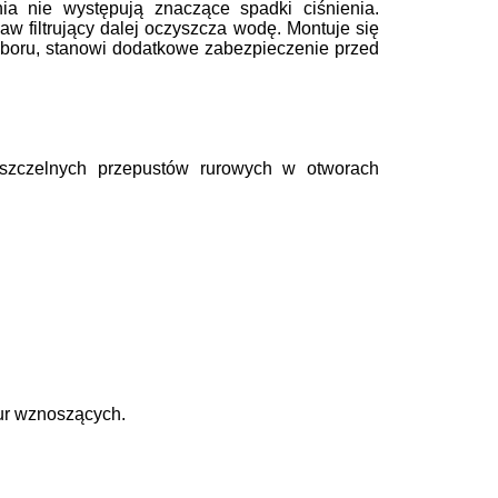
a nie występują znaczące spadki ciśnienia.
w filtrujący dalej oczyszcza wodę. Montuje się
poboru, stanowi dodatkowe zabezpieczenie przed
szczel
nych przepustów rurowych w otworach
rur wznoszących.