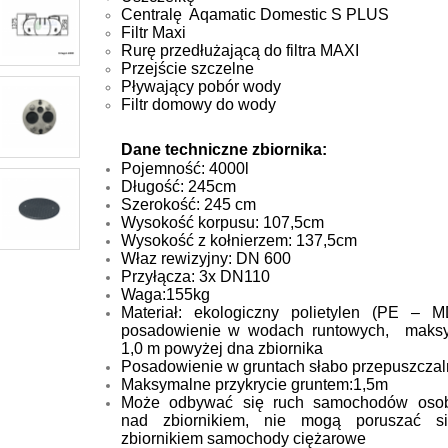
Centralę Aqamatic Domestic S PLUS
Filtr Maxi
Rurę przedłużającą do filtra MAXI
Przejście szczelne
Pływający pobór wody
Filtr domowy do wody
Dane techniczne zbiornika:
Pojemność: 4000l
Długość: 245cm
Szerokość: 245 cm
Wysokość korpusu: 107,5cm
Wysokość z kołnierzem: 137,5cm
Właz rewizyjny: DN 600
Przyłącza: 3x DN110
Waga:155kg
Materiał:
ekologiczny polietylen (PE – 
posadowienie w wodach runtowych,
maksy
1,0 m powyżej dna zbiornika
Posadowienie w gruntach słabo przepuszcza
Maksymalne przykrycie gruntem:1,5m
Może odbywać się ruch samochodów oso
nad zbiornikiem, nie mogą poruszać s
zbiornikiem samochody ciężarowe