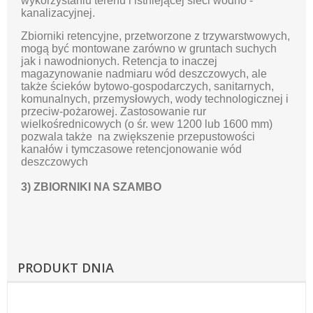
wykorzystaniu terenu i istniejącej sieci wodno -
kanalizacyjnej.
Zbiorniki retencyjne, przetworzone z trzywarstwowych,
mogą być montowane zarówno w gruntach suchych
jak i nawodnionych. Retencja to inaczej
magazynowanie nadmiaru wód deszczowych, ale
także ścieków bytowo-gospodarczych, sanitarnych,
komunalnych, przemysłowych, wody technologicznej i
przeciw-pożarowej. Zastosowanie rur
wielkośrednicowych (o śr. wew 1200 lub 1600 mm)
pozwala także na zwiększenie przepustowości
kanałów i tymczasowe retencjonowanie wód
deszczowych
3) ZBIORNIKI NA SZAMBO
PRODUKT DNIA