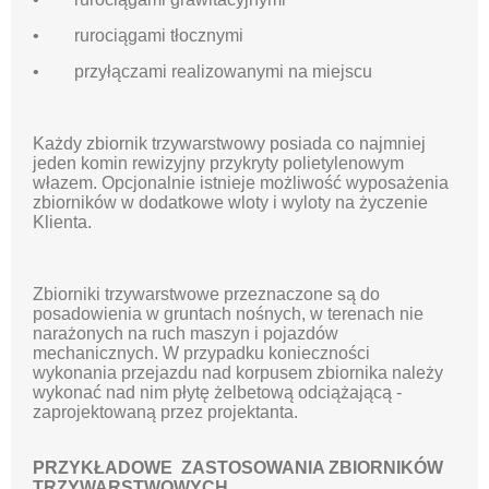
• rurociągami tłocznymi
• przyłączami realizowanymi na miejscu
Każdy zbiornik trzywarstwowy posiada co najmniej
jeden komin rewizyjny przykryty polietylenowym
włazem. Opcjonalnie istnieje możliwość wyposażenia
zbiorników w dodatkowe wloty i wyloty na życzenie
Klienta.
Zbiorniki trzywarstwowe przeznaczone są do
posadowienia w gruntach nośnych, w terenach nie
narażonych na ruch maszyn i pojazdów
mechanicznych. W przypadku konieczności
wykonania przejazdu nad korpusem zbiornika należy
wykonać nad nim płytę żelbetową odciążającą -
zaprojektowaną przez projektanta.
PRZYKŁADOWE ZASTOSOWANIA ZBIORNIKÓW
TRZYWARSTWOWYCH