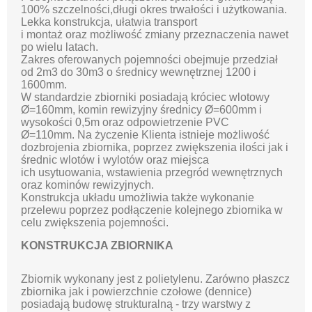
100% szczelności,długi okres trwałości i użytkowania.
Lekka konstrukcja, ułatwia transport
i montaż oraz możliwość zmiany przeznaczenia nawet
po wielu latach.
Zakres oferowanych pojemności obejmuje przedział
od 2m3 do 30m3 o średnicy wewnętrznej 1200 i
1600mm.
W standardzie zbiorniki posiadają króciec wlotowy
Ø=160mm, komin rewizyjny średnicy Ø=600mm i
wysokości 0,5m oraz odpowietrzenie PVC
Ø=110mm. Na życzenie Klienta istnieje możliwość
dozbrojenia zbiornika, poprzez zwiększenia ilości jak i
średnic wlotów i wylotów oraz miejsca
ich usytuowania, wstawienia przegród wewnętrznych
oraz kominów rewizyjnych.
Konstrukcja układu umożliwia także wykonanie
przelewu poprzez podłączenie kolejnego zbiornika w
celu zwiększenia pojemności.
KONSTRUKCJA ZBIORNIKA
Zbiornik wykonany jest z polietylenu. Zarówno płaszcz
zbiornika jak i powierzchnie czołowe (dennice)
posiadają budowę strukturalną - trzy warstwy z