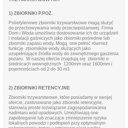
1) ZBIORNIKI P.POŻ.
Polietylenowe zbiorniki trzywarstwowe mogą służyć
do przechowywania wody przeciwpożarowej. Firma
Dom i Woda umożliwia dostosowanie ich do urządzeń
i instalacji gaśniczych jako zbiorniki pośrednie lub
zbiorniki zapasu wody. Mogą one pełnić również
funkcję zbiorników wody służących jako
uzupełniające źródła wody do zewnętrznego gaszenia
pożaru. W naszej ofercie znajdują się zbiorniki o
średnicach wewnętrznych 1200mm oraz 1600mm i
pojemnościach od 2 do 30 m3.
2) ZBIORNIKI RETENCYJNE
Zbiorniki trzywarstwowe, które posiadamy w swojej
ofercie, zastosowane jako zbiorniki retencyjne,
stanowią proste rozwiązanie zagospodarowania
nadmiaru wód opadowych. Umożliwiają one
zapobieganie lub znaczące zmniejszenie ryzyka
lokalnych powodzi i podtopień przy optymalnym