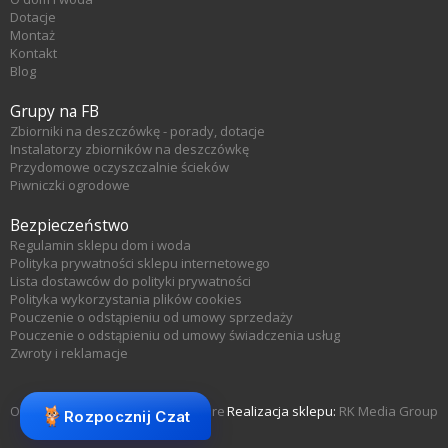
Dotacje
Montaż
Kontakt
Blog
Grupy na FB
Zbiorniki na deszczówkę - porady, dotacje
Instalatorzy zbiorników na deszczówkę
Przydomowe oczyszczalnie ścieków
Piwniczki ogrodowe
Bezpieczeństwo
Regulamin sklepu dom i woda
Polityka prywatności sklepu internetowego
Lista dostawców do polityki prywatności
Polityka wykorzystania plików cookies
Pouczenie o odstąpieniu od umowy sprzedaży
Pouczenie o odstąpieniu od umowy świadczenia usług
Zwroty i reklamacje
Oprogramowanie sklepu KQS.store
Realizacja sklepu:
RK Media Group
Rozpocznij Czat