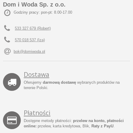
Dom i Woda Sp. z o.o.
Godziny pracy: pon-pt: 8.00-17.00
533 327 679 (Robert)
570 018 537 (Iza)
bok@domiwoda.pl
Dostawa
Oferujemy
darmową dostawę
wybranych produktów na
terenie Polski.
Płatności
Dostępne metody płatności:
przelew na konto, płatności
online:
przelew, karta kredytowa, Blik,
Raty z PayU
.