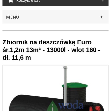
Koszyk:
0 szt
MENU
Zbiornik na deszczówkę Euro
śr.1,2m 13m³ - 13000l - wlot 160 -
dł. 11,6 m