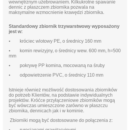
wewnętrznym użebrowaniem. Kilkukrotne spawanie
dennic z płaszczem zbiornika pozwala na
maksymalne wzmocnienie krawędzi zbiornika.
Standardowy zbiornik trzywarstwowy wyposażony
jest w:
• króciec wlotowy PE, o średnicy 160 mm
• komin rewizyjny, o średnicy wew. 600 mm, h=500
mm
• pokrywę PP komina, mocowaną na śruby
• odpowietrzenie PVC, o średnicy 110 mm
Istnieje również możliwość dostosowania zbiorników
do potrzeb Klientów, na podstawie indywidualnych
projektów. Króćce przyłączeniowe zbiorników mogą
być wówczas umieszczone zarówno w płaszczu
zbiornika, dennicach jak i w kominie.
Zbiorniki mogą być dostosowane do połączenia z:
• rurociągami grawitacyjnymi