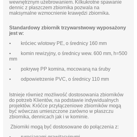
wewnętrznym użebrowaniem. Kilkukrotne spawanie
dennic z płaszczem zbiornika pozwala na
maksymalne wzmocnienie krawędzi zbiornika.
Standardowy zbiornik trzywarstwowy wyposażony
jest w:
• króciec wlotowy PE, o średnicy 160 mm
• komin rewizyjny, o średnicy wew. 600 mm, h=500
mm
• pokrywę PP komina, mocowaną na śruby
• odpowietrzenie PVC, o średnicy 110 mm
Istnieje również możliwość dostosowania zbiorników
do potrzeb Klientów, na podstawie indywidualnych
projektów. Króćce przyłączeniowe zbiorników mogą
być wówczas umieszczone zarówno w płaszczu
zbiornika, dennicach jak i w kominie.
Zbiorniki mogą być dostosowane do połączenia z:
• rurociągami grawitacyjnymi