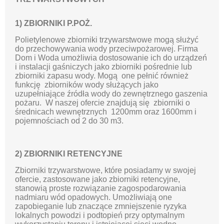
1) ZBIORNIKI P.POŻ.
Polietylenowe zbiorniki trzywarstwowe mogą służyć
do przechowywania wody przeciwpożarowej. Firma
Dom i Woda umożliwia dostosowanie ich do urządzeń
i instalacji gaśniczych jako zbiorniki pośrednie lub
zbiorniki zapasu wody. Mogą one pełnić również
funkcję zbiorników wody służących jako
uzupełniające źródła wody do zewnętrznego gaszenia
pożaru. W naszej ofercie znajdują się zbiorniki o
średnicach wewnętrznych 1200mm oraz 1600mm i
pojemnościach od 2 do 30 m3.
2) ZBIORNIKI RETENCYJNE
Zbiorniki trzywarstwowe, które posiadamy w swojej
ofercie, zastosowane jako zbiorniki retencyjne,
stanowią proste rozwiązanie zagospodarowania
nadmiaru wód opadowych. Umożliwiają one
zapobieganie lub znaczące zmniejszenie ryzyka
lokalnych powodzi i podtopień przy optymalnym