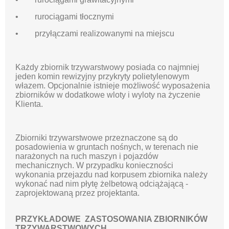
• rurociągami tłocznymi
• przyłączami realizowanymi na miejscu
Każdy zbiornik trzywarstwowy posiada co najmniej
jeden komin rewizyjny przykryty polietylenowym
włazem. Opcjonalnie istnieje możliwość wyposażenia
zbiorników w dodatkowe wloty i wyloty na życzenie
Klienta.
Zbiorniki trzywarstwowe przeznaczone są do
posadowienia w gruntach nośnych, w terenach nie
narażonych na ruch maszyn i pojazdów
mechanicznych. W przypadku konieczności
wykonania przejazdu nad korpusem zbiornika należy
wykonać nad nim płytę żelbetową odciążającą -
zaprojektowaną przez projektanta.
PRZYKŁADOWE ZASTOSOWANIA ZBIORNIKÓW
TRZYWARSTWOWYCH