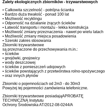
Zalety ekologicznych zbiorników - trzywarstwowych
• Całkowita szczelność - potrójna ścianka
• Bardzo duża trwałość - ponad 100 lat
• Możliwość recyklingu
• Odporność na działanie żrących ścieków
• Łatwość transportu i montażu - lekka konstrukcja
• Możliwość zmiany przeznaczenia - nawet po wielu latach
• Możliwość zmiany miejsca posadowienia
• Szeroki zakres stosowania
Zbiorniki trzywarstwowe
są przeznaczone do przechowywania m.in.:
• ścieków
• gnojówki, gnojowicy
• wody deszczowej
• ścieków z pomieszczeń udojowych
• ścieków powstających z przetwórstwa rolno-spożywczego
• oraz innych płynów
Zbiorniki o pojemnościach od 2m3 - do 30m3
Powyżej tej pojemności zamówienia telefoniczne.
Zbiorniki trzywarstwowe posiadająAPROBATĘ
TECHNICZNĄ Instytutu
Ochrony Środowiska AT/2012-08-0244/A