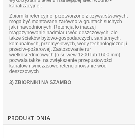
wykorzystaniu terenu i istniejącej sieci wodno -
kanalizacyjnej.
Zbiorniki retencyjne, przetworzone z trzywarstwowych,
mogą być montowane zarówno w gruntach suchych
jak i nawodnionych. Retencja to inaczej
magazynowanie nadmiaru wód deszczowych, ale
także ścieków bytowo-gospodarczych, sanitarnych,
komunalnych, przemysłowych, wody technologicznej i
przeciw-pożarowej. Zastosowanie rur
wielkośrednicowych (o śr. wew 1200 lub 1600 mm)
pozwala także na zwiększenie przepustowości
kanałów i tymczasowe retencjonowanie wód
deszczowych
3) ZBIORNIKI NA SZAMBO
PRODUKT DNIA