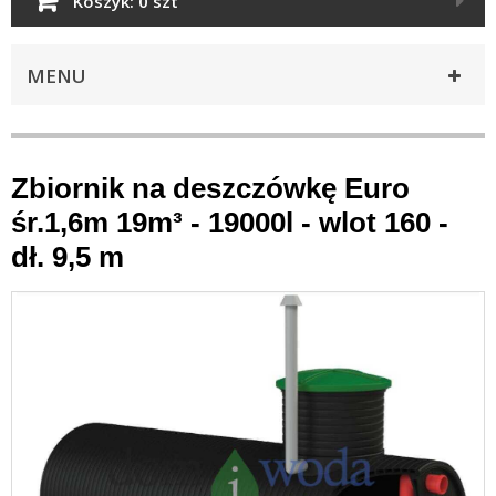
Koszyk:
0 szt
MENU
Zbiornik na deszczówkę Euro
śr.1,6m 19m³ - 19000l - wlot 160 -
dł. 9,5 m