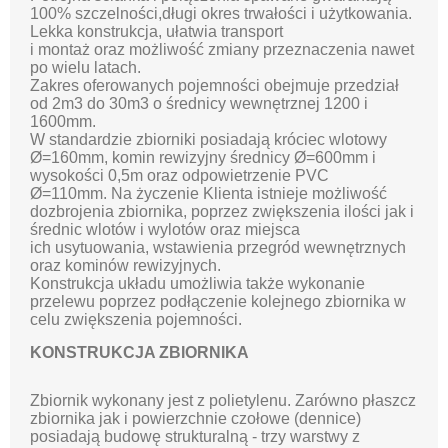
100% szczelności,długi okres trwałości i użytkowania.
Lekka konstrukcja, ułatwia transport
i montaż oraz możliwość zmiany przeznaczenia nawet
po wielu latach.
Zakres oferowanych pojemności obejmuje przedział
od 2m3 do 30m3 o średnicy wewnętrznej 1200 i
1600mm.
W standardzie zbiorniki posiadają króciec wlotowy
Ø=160mm, komin rewizyjny średnicy Ø=600mm i
wysokości 0,5m oraz odpowietrzenie PVC
Ø=110mm. Na życzenie Klienta istnieje możliwość
dozbrojenia zbiornika, poprzez zwiększenia ilości jak i
średnic wlotów i wylotów oraz miejsca
ich usytuowania, wstawienia przegród wewnętrznych
oraz kominów rewizyjnych.
Konstrukcja układu umożliwia także wykonanie
przelewu poprzez podłączenie kolejnego zbiornika w
celu zwiększenia pojemności.
KONSTRUKCJA ZBIORNIKA
Zbiornik wykonany jest z polietylenu. Zarówno płaszcz
zbiornika jak i powierzchnie czołowe (dennice)
posiadają budowę strukturalną - trzy warstwy z