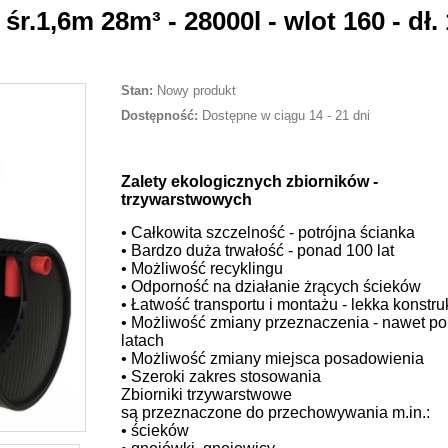
r.1,6m 28m³ - 28000l - wlot 160 - dł. 
Stan:
Nowy produkt
Dostępność:
Dostępne w ciągu 14 - 21 dni
Zalety ekologicznych zbiorników -
trzywarstwowych
• Całkowita szczelność - potrójna ścianka
• Bardzo duża trwałość - ponad 100 lat
• Możliwość recyklingu
• Odporność na działanie żrących ścieków
• Łatwość transportu i montażu - lekka konstru
• Możliwość zmiany przeznaczenia - nawet po
latach
• Możliwość zmiany miejsca posadowienia
• Szeroki zakres stosowania
Zbiorniki trzywarstwowe
są przeznaczone do przechowywania m.in.:
• ścieków