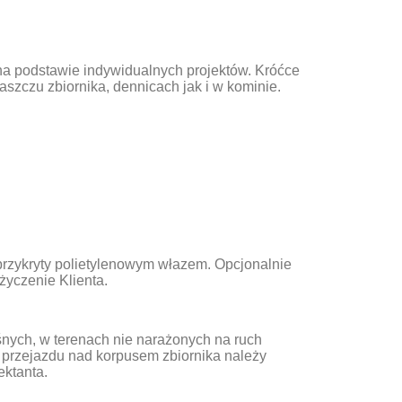
 na podstawie indywidualnych projektów. Króćce
zczu zbiornika, dennicach jak i w kominie.
przykryty polietylenowym włazem. Opcjonalnie
życzenie Klienta.
nych, w terenach nie narażonych na ruch
przejazdu nad korpusem zbiornika należy
ektanta.