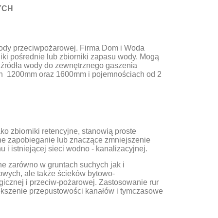
YCH
wody przeciwpożarowej. Firma Dom i Woda
niki pośrednie lub zbiorniki zapasu wody. Mogą
e źródła wody do zewnętrznego gaszenia
nych 1200mm oraz 1600mm i pojemnościach od 2
ko zbiorniki retencyjne, stanowią proste
e zapobieganie lub znaczące zmniejszenie
i istniejącej sieci wodno - kanalizacyjnej.
ne zarówno w gruntach suchych jak i
wych, ale także ścieków bytowo-
icznej i przeciw-pożarowej. Zastosowanie rur
ększenie przepustowości kanałów i tymczasowe