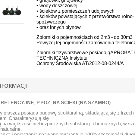
• gnojówki, gnojowicy
• wody deszczowej
• ścieków z pomieszczeń udojowych
• ścieków powstających z przetwórstwa rolno-
spożywczego
• oraz innych płynów
Zbiorniki o pojemnościach od 2m3 - do 30m3
Powyżej tej pojemności zamówienia telefonic
Zbiorniki trzywarstwowe posiadająAPROBAT
TECHNICZNĄ Instytutu
Ochrony Środowiska AT/2012-08-0244/A
NFORMACJI
 RETENCYJNE, P.POŻ, NA ŚCIEKI (NA SZAMBO)
y płaszcz posiada budowę strukturalną, składającą się z trze
em. Charakteryzują się
 na większość niebezpiecznych substancji chemicznych, w szer
naturalne.
ianka i połączenia spawane gwarantują 100% szczelności,długi 