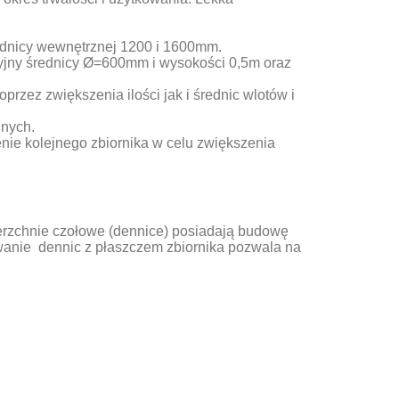
ednicy wewnętrznej 1200 i 1600mm.
zyjny średnicy Ø=600mm i wysokości 0,5m oraz
przez zwiększenia ilości jak i średnic wlotów i
jnych.
nie kolejnego zbiornika w celu zwiększenia
wierzchnie czołowe (dennice) posiadają budowę
awanie dennic z płaszczem zbiornika pozwala na