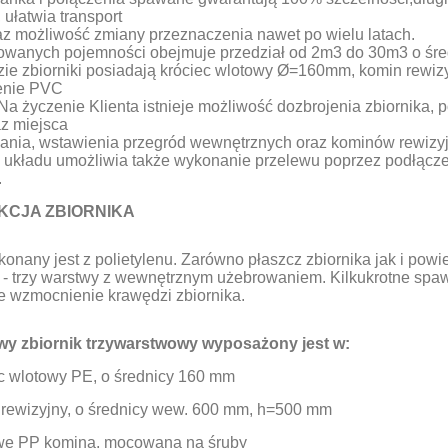
 ułatwia transport
az możliwość zmiany przeznaczenia nawet po wielu latach.
rowanych pojemności obejmuje przedział od 2m3 do 30m3 o śr
zie zbiorniki posiadają króciec wlotowy Ø=160mm, komin rewi
enie PVC
 życzenie Klienta istnieje możliwość dozbrojenia zbiornika, po
az miejsca
wania, wstawienia przegród wewnętrznych oraz kominów rewizy
 układu umożliwia także wykonanie przelewu poprzez podłącze
.
CJA ZBIORNIKA
konany jest z polietylenu. Zarówno płaszcz zbiornika jak i po
ą - trzy warstwy z wewnętrznym użebrowaniem. Kilkukrotne sp
 wzmocnienie krawędzi zbiornika.
y zbiornik trzywarstwowy wyposażony jest w:
wlotowy PE, o średnicy 160 mm
wizyjny, o średnicy wew. 600 mm, h=500 mm
 PP komina, mocowaną na śruby