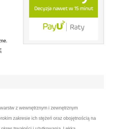
zne.
Ę
ch warstw z wewnętrznym i zewnętrznym
okim zakresie ich stężeń oraz obojętnością na
okres trwałości i użytkowania. Lekka