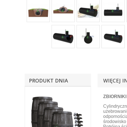
PRODUKT DNIA
WIĘCEJ I
ZBIORNIKI
Cylindryczn
użebrowani
odpornością
środowisko 
Potrójna śc