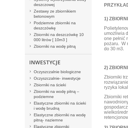
deszczowej
PRZYKŁA
Zestawy ze zbiornikiem
betonowym
1) ZBIORNI
Podziemne zbiorniki na
deszczówkę
Polietylen
umożliwia d
Zbiorniki na deszczówkę 10
one pełnić 
000 litrów [ 10m3 ]
pożaru. W 
Zbiorniki na wodę pitną
do 30 m3.
INWESTYCJE
2) ZBIOR
Oczyszczalnie biologiczne
Zbiorniki t
Oczyszczalnie- inwestycje
rozwiązani
Zbiorniki na ścieki
ryzyka loka
Zbiorniki na wodę pitną –
podziemne
Zbiorniki r
nawodniony
Elastyczne zbiorniki na ścieki
gospodarczy
i wodę brudną
wielkośred
Elastyczne zbiorniki na wodę
retencjono
pitną- naziemne
Elastyczne zbiorniki
3) ZBIOR