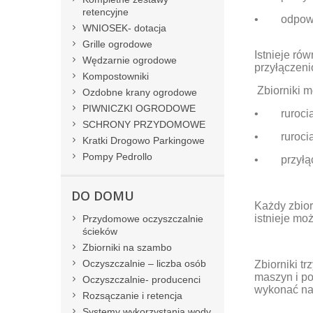
retencyjne
• odpowiet
WNIOSEK- dotacja
Grille ogrodowe
Istnieje ró
Wędzarnie ogrodowe
przyłączen
Kompostowniki
Zbiorniki 
Ozdobne krany ogrodowe
PIWNICZKI OGRODOWE
• rurociąg
SCHRONY PRZYDOMOWE
• rurocią
Kratki Drogowo Parkingowe
Pompy Pedrollo
• przyłącz
DO DOMU
Każdy zbior
istnieje mo
Przydomowe oczyszczalnie
ścieków
Zbiorniki na szambo
Oczyszczalnie – liczba osób
Zbiorniki t
maszyn i p
Oczyszczalnie- producenci
wykonać nad
Rozsączanie i retencja
Systemy wykorzystania wody