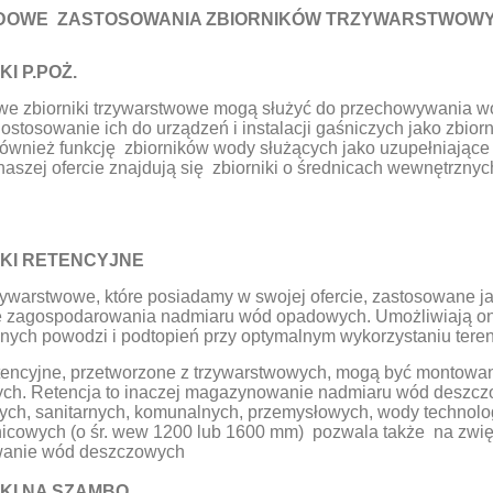
DOWE ZASTOSOWANIA ZBIORNIKÓW TRZYWARSTWOW
KI P.POŻ.
owe zbiorniki trzywarstwowe mogą służyć do przechowywania 
ostosowanie ich do urządzeń i instalacji gaśniczych jako zbior
również funkcję zbiorników wody służących jako uzupełniając
naszej ofercie znajdują się zbiorniki o średnicach wewnętrz
NIKI RETENCYJNE
rzywarstwowe, które posiadamy w swojej ofercie, zastosowane ja
e zagospodarowania nadmiaru wód opadowych. Umożliwiają on
lnych powodzi i podtopień przy optymalnym wykorzystaniu terenu 
etencyjne, przetworzone z trzywarstwowych, mogą być montowa
ch. Retencja to inaczej magazynowanie nadmiaru wód deszczo
ch, sanitarnych, komunalnych, przemysłowych, wody technolog
nicowych (o śr. wew 1200 lub 1600 mm) pozwala także na zwi
wanie wód deszczowych
NIKI NA SZAMBO