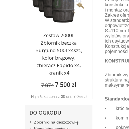
konstrukcja,
i montaż or
Zakres ofe
W standard
odpowietrz
Ø=110mm. Na
Zestaw 2000l.
wylotów or
ich usytuo
Zbiornik beczka
Konstrukcja
Burgund 500l x4szt.,
pojemności
kolor brązowy,
KONSTRUK
zbieracz Rapido x4,
kranik x4
Zbiornik wy
strukturaln
7 500 zł
7 874
maksymalne
Najniższa cena z 30 dni: 7 055 zł
Standardow
• króciec 
DO OGRODU
• komin re
Zbiorniki na deszczówkę
• pokrywę
Kompletne zestawy