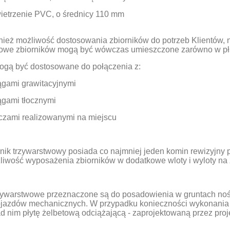
rzenie PVC, o średnicy 110 mm
wnież możliwość dostosowania zbiorników do potrzeb Klientów,
iowe zbiorników mogą być wówczas umieszczone zarówno w płas
mogą być dostosowane do połączenia z:
ami grawitacyjnymi
gami tłocznymi
ami realizowanymi na miejscu
nik trzywarstwowy posiada co najmniej jeden komin rewizyjny 
żliwość wyposażenia zbiorników w dodatkowe wloty i wyloty na 
rzywarstwowe przeznaczone są do posadowienia w gruntach noś
ojazdów mechanicznych. W przypadku konieczności wykonania 
 nim płytę żelbetową odciążającą - zaprojektowaną przez proj