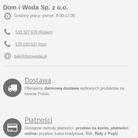
Dom i Woda Sp. z o.o.
Godziny pracy: pon-pt: 8.00-17.00
533 327 679 (Robert)
570 018 537 (Iza)
bok@domiwoda.pl
Dostawa
Oferujemy
darmową dostawę
wybranych produktów na
terenie Polski.
Płatności
Dostępne metody płatności:
przelew na konto, płatności
online:
przelew, karta kredytowa, Blik,
Raty z PayU
.