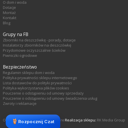
O dom i woda
Dotacje
Montaż
Kontakt
Blog
Grupy na FB
Zbiorniki na deszczówkę - porady, dotacje
Instalatorzy zbiorników na deszczówkę
Przydomowe oczyszczalnie ścieków
Piwniczki ogrodowe
Bezpieczeństwo
Regulamin sklepu dom i woda
Polityka prywatności sklepu internetowego
Lista dostawców do polityki prywatności
Polityka wykorzystania plików cookies
Pouczenie o odstąpieniu od umowy sprzedaży
Pouczenie o odstąpieniu od umowy świadczenia usług
Zwroty i reklamacje
Oprogramowanie sklepu KQS.store
Realizacja sklepu:
RK Media Group
Rozpocznij Czat