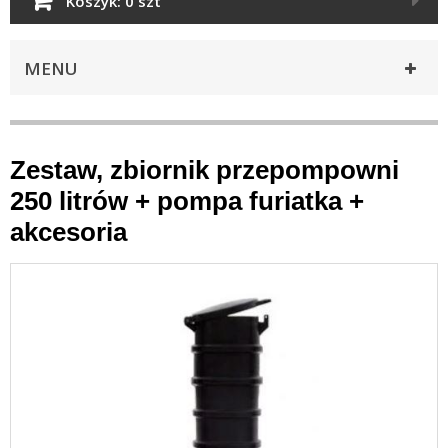
Koszyk:
0 szt
MENU
Zestaw, zbiornik przepompowni
250 litrów + pompa furiatka +
akcesoria