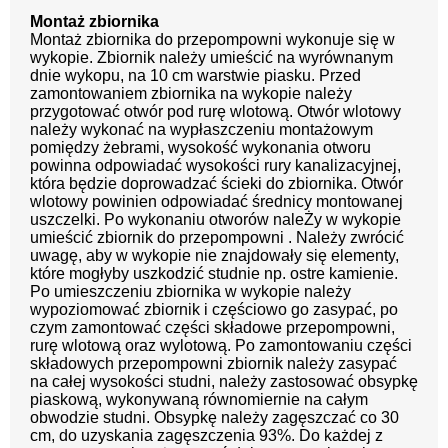
Montaż
zbiornika
Montaż zbiornika do przepompowni wykonuje się w
wykopie. Zbiornik należy umieścić na wyrównanym
dnie wykopu, na 10 cm warstwie piasku. Przed
zamontowaniem zbiornika na wykopie należy
przygotować otwór pod rurę wlotową. Otwór wlotowy
należy wykonać na wypłaszczeniu montażowym
pomiędzy żebrami, wysokość wykonania otworu
powinna odpowiadać wysokości rury kanalizacyjnej,
która będzie doprowadzać ścieki do zbiornika. Otwór
wlotowy powinien odpowiadać średnicy montowanej
uszczelki. Po wykonaniu otworów naleŻy w wykopie
umieścić zbiornik do przepompowni . Należy zwrócić
uwagę, aby w wykopie nie znajdowały się elementy,
które mogłyby uszkodzić studnie np. ostre kamienie.
Po umieszczeniu zbiornika w wykopie należy
wypoziomować zbiornik i częściowo
go zasypać, po
czym zamontować części składowe przepompowni,
rurę wlotową oraz wylotową. Po zamontowaniu części
składowych przepompowni zbiornik należy zasypać
na całej wysokości studni, należy zastosować obsypkę
piaskową, wykonywaną równomiernie na całym
obwodzie studni. Obsypkę należy zagęszczać co 30
cm, do uzyskania zagęszczenia 93%. Do każdej z