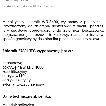
Stan:
Nowy produkt
Dostępność:
od 7 do 10 dni roboczych
Monolityczny zbiornik WR-3400, wykonany z polietylenu.
Przeznaczony do zbierania deszczówki z dachu, poprzez
rury spustowe doprowadzone do zbiornika. Deszczówka
oczyszczana jest przez filtr koszowy, następnie trafia w
sposób grawitacyjny do zbiornika przez uspokajacz wlewu.
Zbiornik 3780l JFC wyposażony jest w :
nadbudowę
pokrywę na właz DN600
kosz filtracyjny
dopływ Φ110
odpływ awaryjny
syfon anty-wzburzeniowy
Dane techniczne zbiornika:
Materiał: polietylen