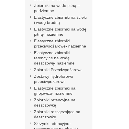
Zbiorniki na wodę pitną –
podziemne
Elastyczne zbiorniki na ścieki
i wodę brudną
Elastyczne zbiorniki na wodę
pitną- naziemne
Elastyczne zbiorniki
przeciwpożarowe- naziemne
Elastyczne zbiorniki
retencyjne na wodę
deszczową- naziemne
Zbiorniki Przeciwpożarowe
Zestawy hydroforowe
przeciwpożarowe
Elastyczne zbiorniki na
gnojowicę- naziemne
Zbiorniki retencyjne na
deszczówkę
Zbiorniki rozsączające na
deszczówkę
Skrzynki retencyjno-
rozsączające na obiekty