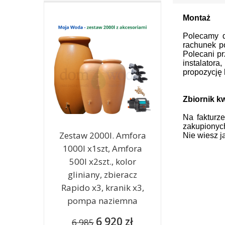
Montaż
Polecamy d
rachunek p
Polecani pr
instalator
propozycję 
Zbiornik k
Na fakturz
zakupionych
Zestaw 2000l. Amfora
Nie wiesz j
1000l x1szt, Amfora
500l x2szt., kolor
gliniany, zbieracz
Rapido x3, kranik x3,
pompa naziemna
6 920 zł
6 985