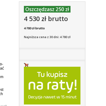
Oszczędzasz 250 zł
4 530 zł brutto
4 780 zł brutto
Najniższa cena z 30 dni: 4 780 zł
o-
nać
im
st
ch