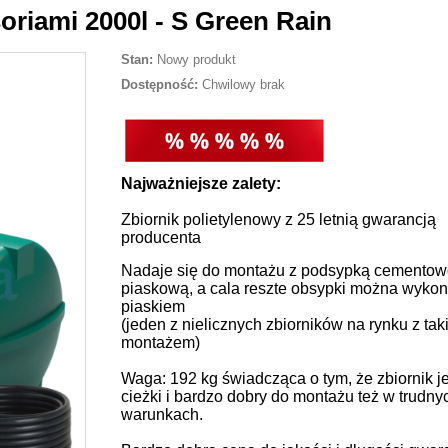
oriami 2000l - S Green Rain
Stan:
Nowy produkt
Dostępność:
Chwilowy brak
Najważniejsze zalety:
Zbiornik polietylenowy z 25 letnią gwarancją
producenta
Nadaje się do montażu z podsypką cementow
piaskową, a cala reszte obsypki można wyko
piaskiem
(jeden z nielicznych zbiorników na rynku z tak
montażem)
Waga: 192 kg świadcząca o tym, że zbiornik je
cieżki i bardzo dobry do montażu też w trudny
warunkach.