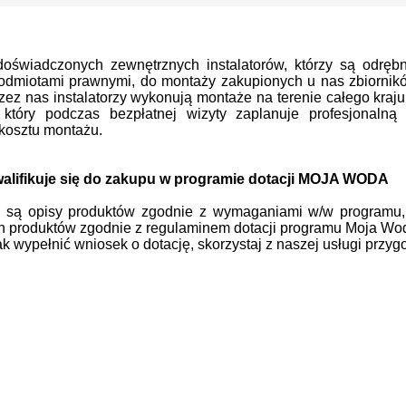
oświadczonych zewnętrznych instalatorów, którzy są odrę
odmiotami prawnymi, do montaży zakupionych u nas zbiornik
zez nas instalatorzy wykonują montaże na terenie całego kraj
a, który podczas bezpłatnej wizyty zaplanuje profesjonalną
kosztu montażu.
walifikuje się do zakupu w programie dotacji MOJA WODA
e są opisy produktów zgodnie z wymaganiami w/w programu, 
 produktów zgodnie z regulaminem dotacji programu Moja Woda
ak wypełnić wniosek o dotację, skorzystaj z naszej usługi przy