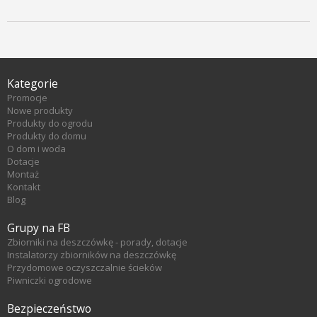
Kategorie
Promocje
Nowe produkty
Produkty do ogrodu
Produkty do domu
O dom i woda
Dotacje
Montaż
Kontakt
Blog
Grupy na FB
Zbiorniki na deszczówkę - porady, dotacje
Instalatorzy zbiorników na deszczówkę
Przydomowe oczyszczalnie ścieków
Piwniczki ogrodowe
Bezpieczeństwo