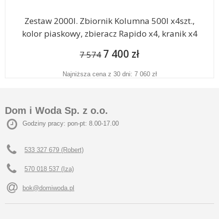
Zestaw 2000l. Zbiornik Kolumna 500l x4szt.,
kolor piaskowy, zbieracz Rapido x4, kranik x4
7 400 zł
7 574
Najniższa cena z 30 dni: 7 060 zł
Dom i Woda Sp. z o.o.
Godziny pracy: pon-pt: 8.00-17.00
533 327 679 (Robert)
570 018 537 (Iza)
bok@domiwoda.pl