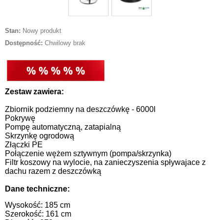
Stan:
Nowy produkt
Dostępność:
Chwilowy brak
Zestaw zawiera:
Zbiornik podziemny na deszczówkę - 6000l
Pokrywę
Pompę automatyczną, zatapialną
Skrzynkę ogrodową
Złączki PE
Połączenie wężem sztywnym (pompa/skrzynka)
Filtr koszowy na wylocie, na zanieczyszenia spływajace z
dachu razem z deszczówką
Dane techniczne:
Wysokość: 185 cm
Szerokość: 161 cm