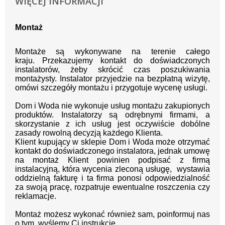
WIĘCEJ INFORMACJI
Montaż
Montaże są wykonywane na terenie całego
kraju.
Przekazujemy kontakt
do doświadczonych
instalatorów, żeby skrócić czas poszukiwania
montażysty.
Instalator przyjedzie na bezpłatną wizytę,
omówi szczegóły montażu i przygotuje wycenę usługi.
Dom i Woda nie wykonuje usług montażu zakupionych
produktów. Instalatorzy są odrębnymi firmami, a
skorzystanie z ich usług jest oczywiście dobólne
zasady rowolną decyzją każdego Klienta.
Klient kupujący w sklepie Dom i Woda może otrzymać
kontakt do doświadczonego instalatora, jednak umowę
na montaż Klient powinien podpisać z firmą
instalacyjną, która wycenia zleconą usługę, wystawia
oddzielną fakturę i ta firma ponosi odpowiedzialność
za swoją pracę, rozpatruje ewentualne roszczenia czy
reklamacje.
Montaż możesz wykonać również sam, poinformuj nas
o tym, wyślemy Ci instrukcję.