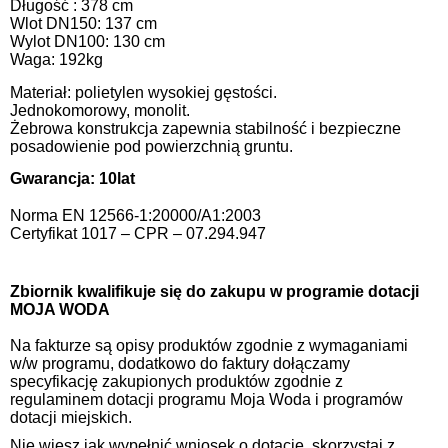
Długość : 378 cm
Wlot DN150: 137 cm
Wylot DN100: 130 cm
Waga: 192kg
Materiał: polietylen
wysokiej gęstości.
Jednokomorowy, monolit.
Żebrowa konstrukcja zapewnia stabilność i bezpieczne
posadowienie pod powierzchnią gruntu.
Gwarancja: 10lat
Norma EN 12566-1:20000/A1:2003
Certyfikat 1017 – CPR – 07.294.947
Zbiornik kwalifikuje się do zakupu w programie dotacji
MOJA WODA
Na fakturze są opisy produktów zgodnie z wymaganiami
w/w programu, dodatkowo do faktury dołączamy
specyfikację zakupionych produktów zgodnie z
regulaminem dotacji programu Moja Woda i programów
dotacji miejskich.
Nie wiesz jak wypełnić wniosek o dotację, skorzystaj z