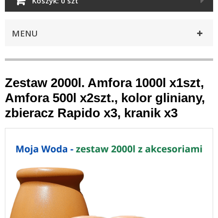
Koszyk:
0 szt
MENU
Zestaw 2000l. Amfora 1000l x1szt,
Amfora 500l x2szt., kolor gliniany,
zbieracz Rapido x3, kranik x3