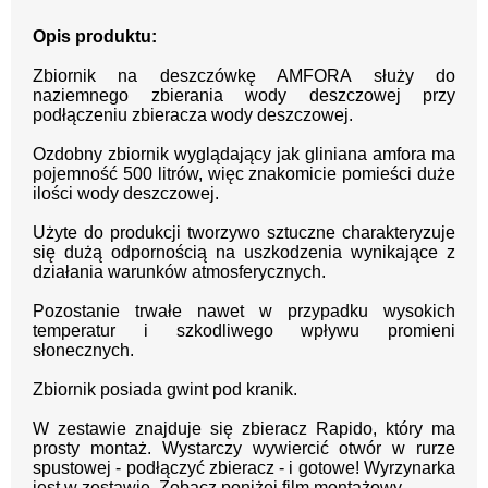
Opis produktu:
Zbiornik na deszczówkę AMFORA służy do
naziemnego zbierania wody deszczowej przy
podłączeniu zbieracza wody deszczowej.
Ozdobny zbiornik wyglądający jak gliniana amfora ma
pojemność 500 litrów, więc znakomicie pomieści duże
ilości wody deszczowej.
Użyte do produkcji tworzywo sztuczne charakteryzuje
się dużą odpornością na uszkodzenia wynikające z
działania warunków atmosferycznych.
Pozostanie trwałe nawet w przypadku wysokich
temperatur i szkodliwego wpływu promieni
słonecznych.
Zbiornik posiada gwint pod kranik.
W zestawie znajduje się zbieracz Rapido, który ma
prosty montaż. Wystarczy wywiercić otwór w rurze
spustowej - podłączyć zbieracz - i gotowe! Wyrzynarka
jest w zestawie. Zobacz poniżej film montażowy.