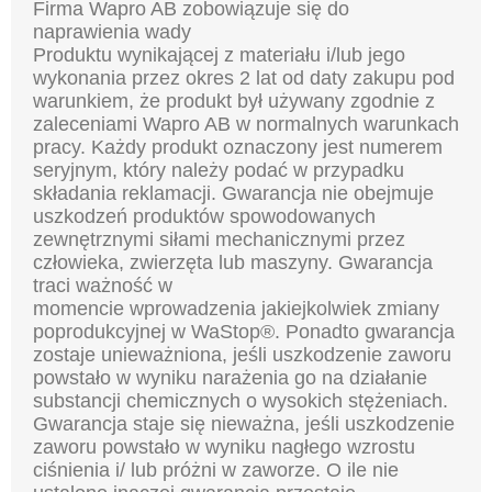
Firma Wapro AB zobowiązuje się do
naprawienia wady
Produktu wynikającej z materiału i/lub jego
wykonania p
rzez okres 2 lat od daty zakupu pod
warunkiem, że produkt był używany zgodnie z
zaleceniami Wapro AB
w normalnych warunkach
pracy. Każdy produkt oznaczony jest numerem
seryjnym, który należy podać
w przypadku
składania reklamacji. Gwarancja nie obejmuje
uszkodzeń produktów spowodowanych
zewnętrznymi siłami mechanicznymi przez
człowieka, zwierzęta lub maszyny. Gwarancja
traci ważność w
momencie wprowadzenia jakiejkolwiek zmiany
poprodukcyjnej w WaStop®. Ponadto gwarancja
zostaje
unieważniona, jeśli uszkodzenie zaworu
powstało w wyniku narażenia go na działanie
substancji chemicznych
o wysokich stężeniach.
Gwarancja staje się nieważna, jeśli uszkodzenie
zaworu powstało w wyniku nagłego
wzrostu
ciśnienia i/ lub próżni w zaworze. O ile nie