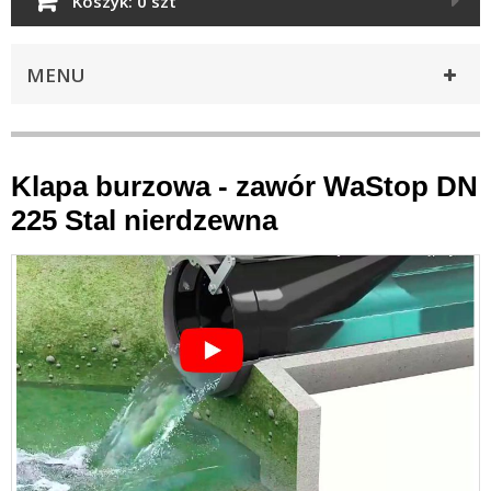
Koszyk:
0 szt
MENU
Klapa burzowa - zawór WaStop DN
225 Stal nierdzewna