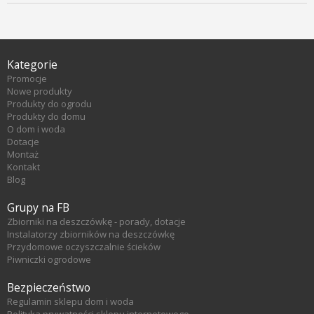
Kategorie
Promocje
Nowe produkty
Produkty do ogrodu
Produkty do domu
O dom i woda
Dotacje
Montaż
Kontakt
Blog
Grupy na FB
Zbiorniki na deszczówkę - porady, dotacje
Instalatorzy zbiorników na deszczówkę
Przydomowe oczyszczalnie ścieków
Piwniczki ogrodowe
Bezpieczeństwo
Regulamin sklepu dom i woda