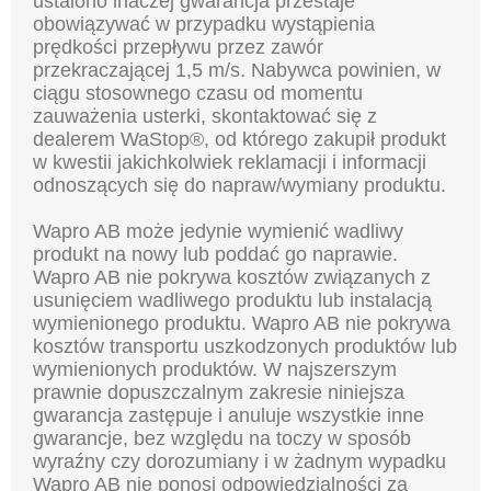
ustalono inaczej gwarancja przestaje
obowiązywać w
przypadku wystąpienia
prędkości przepływu przez zawór
przekraczającej 1,5 m/s. Nabywca powinien, w
ciągu stosownego czasu od momentu
zauważenia usterki, skontaktować się z
dealerem WaStop®, od którego
zakupił produkt
w kwestii jakichkolwiek reklamacji i informacji
odnoszących się do napraw/wymiany produktu.
Wapro AB może jedynie wymienić wadliwy
produkt na nowy lub poddać go naprawie.
Wapro AB nie pokrywa
kosztów związanych z
usunięciem wadliwego produktu lub instalacją
wymienionego produktu. Wapro AB nie
pokrywa
kosztów transportu uszkodzonych produktów lub
wymienionych produktów. W najszerszym
prawnie
dopuszczalnym zakresie niniejsza
gwarancja zastępuje i anuluje wszystkie inne
gwarancje, bez względu na to
czy w sposób
wyraźny czy dorozumiany i w żadnym wypadku
Wapro AB nie ponosi odpowiedzialności za