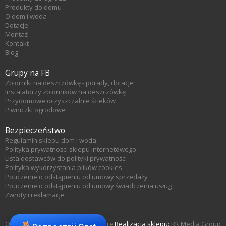
Produkty do domu
O dom i woda
Dotacje
Montaż
Kontakt
Blog
Grupy na FB
Zbiorniki na deszczówkę - porady, dotacje
Instalatorzy zbiorników na deszczówkę
Przydomowe oczyszczalnie ścieków
Piwniczki ogrodowe
Bezpieczeństwo
Regulamin sklepu dom i woda
Polityka prywatności sklepu internetowego
Lista dostawców do polityki prywatności
Polityka wykorzystania plików cookies
Pouczenie o odstąpieniu od umowy sprzedaży
Pouczenie o odstąpieniu od umowy świadczenia usług
Zwroty i reklamacje
Oprogramowanie sklepu KQS.store
Realizacja sklepu:
RK Media Group