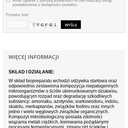
email zgodnie z polityką prywatności w celu realizacji usługi
powiadomienia o dostępności produktu.
Przepisz kod:
WIĘCEJ INFORMACJI
SKŁAD I DZIAŁANIE:
W skład biopreparatu wchodzi odżywka startowa oraz
odpowiednio zestawiona kompozycja niepatogennych
mikroorganizmów o ściśle ukierunkowanym działaniu,
powodującym rozpad oraz degradację szkodliwych
substancji: amoniaku, azotynów, siarkowodoru, indolu,
skatolu, merkaptanów, związków fosforu oraz innych
jedno i wielo węglowych związków organicznych.
Kompozyt mikrobiologiczny posiada zdolności
wiązania metali ciężkich, kierowania pożądanymi
procesami fermentacyjnymi, zmiany pH ścieków i