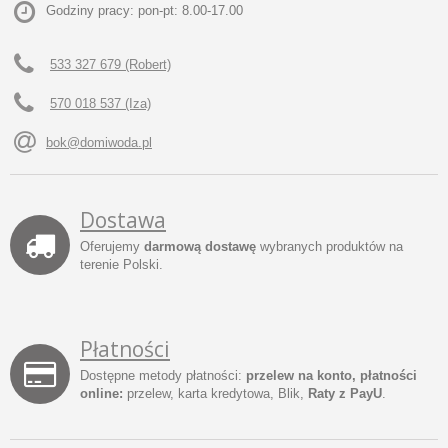
Godziny pracy: pon-pt: 8.00-17.00
533 327 679 (Robert)
570 018 537 (Iza)
bok@domiwoda.pl
Dostawa
Oferujemy
darmową dostawę
wybranych produktów na
terenie Polski.
Płatności
Dostępne metody płatności:
przelew na konto, płatności
online:
przelew, karta kredytowa, Blik,
Raty z PayU
.