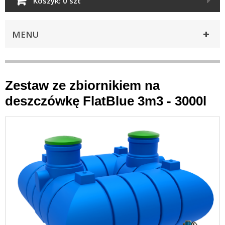
Koszyk:
0 szt
MENU
Zestaw ze zbiornikiem na
deszczówkę FlatBlue 3m3 - 3000l