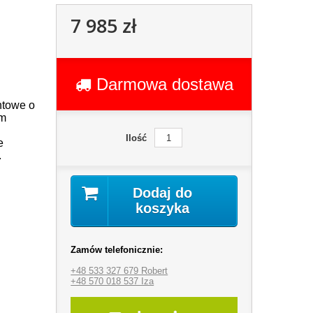
7 985 zł
Darmowa dostawa
ntowe o
im
Ilość
e
.
Dodaj do
koszyka
Zamów telefonicznie:
+48 533 327 679 Robert
+48 570 018 537 Iza