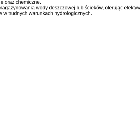
e oraz chemiczne.
 magazynowania wody deszczowej lub ścieków, oferując efekty
w w trudnych warunkach hydrologicznych.