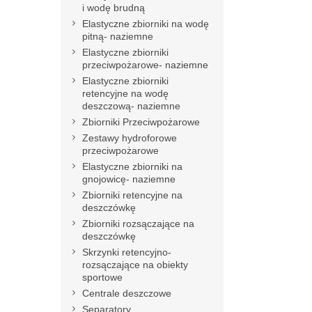
i wodę brudną
Elastyczne zbiorniki na wodę
pitną- naziemne
Elastyczne zbiorniki
przeciwpożarowe- naziemne
Elastyczne zbiorniki
retencyjne na wodę
deszczową- naziemne
Zbiorniki Przeciwpożarowe
Zestawy hydroforowe
przeciwpożarowe
Elastyczne zbiorniki na
gnojowicę- naziemne
Zbiorniki retencyjne na
deszczówkę
Zbiorniki rozsączające na
deszczówkę
Skrzynki retencyjno-
rozsączające na obiekty
sportowe
Centrale deszczowe
Separatory