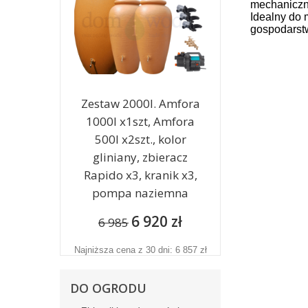
mechaniczn
Idealny do
gospodarst
Zestaw 2000l. Amfora
1000l x1szt, Amfora
500l x2szt., kolor
gliniany, zbieracz
Rapido x3, kranik x3,
pompa naziemna
6 920 zł
6 985
Najniższa cena z 30 dni: 6 857 zł
DO OGRODU