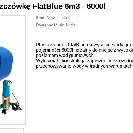
zczówkę FlatBlue 6m3 - 6000l
Stan:
Nowy produkt
Dostępność:
do 14 dni
Płaski zbiornik FlatBlue na wysokie wody gru
pojemności 6000l, idealny do miejsc z wysok
poziomem wód gruntowych.
Wytrzymała konstrukcja zapewnia niezawodn
przechowywanie wody w trudnych warunkach