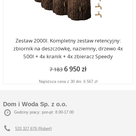
Zestaw 2000l. Kompletny zestaw retencyjny:
zbiornik na deszczówkę, naziemny, drzewo 4x
500l + 4x kranik + 4x zbieracz Speedy
6 950 zł
7 183
Najniższa cena z 30 dni: 6 567 zł
Dom i Woda Sp. z o.o.
Godziny pracy: pon-pt: 8.00-17.00
533 327 679 (Robert)