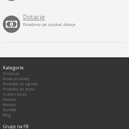
Dotacje
Doradzimy jak uzyskać dotacje.
Kategorie
Promocje
Nowe produkty
Produkty do ogrodu
Produkty do domu
O dom i woda
Dotacje
Montaż
Kontakt
Blog
Grupy na FB