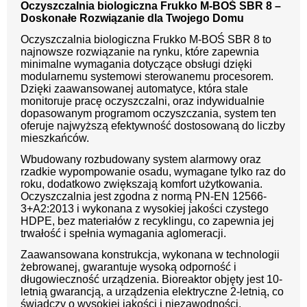
Oczyszczalnia biologiczna Frukko M-BOŚ SBR 8 –
Doskonałe Rozwiązanie dla Twojego Domu
Oczyszczalnia biologiczna Frukko M-BOŚ SBR 8 to
najnowsze rozwiązanie na rynku, które zapewnia
minimalne wymagania dotyczące obsługi dzięki
modularnemu systemowi sterowanemu procesorem.
Dzięki zaawansowanej automatyce, która stale
monitoruje pracę oczyszczalni, oraz indywidualnie
dopasowanym programom oczyszczania, system ten
oferuje najwyższą efektywność dostosowaną do liczby
mieszkańców.
Wbudowany rozbudowany system alarmowy oraz
rzadkie wypompowanie osadu, wymagane tylko raz do
roku, dodatkowo zwiększają komfort użytkowania.
Oczyszczalnia jest zgodna z normą PN-EN 12566-
3+A2:2013 i wykonana z wysokiej jakości czystego
HDPE, bez materiałów z recyklingu, co zapewnia jej
trwałość i spełnia wymagania aglomeracji.
Zaawansowana konstrukcja, wykonana w technologii
żebrowanej, gwarantuje wysoką odporność i
długowieczność urządzenia. Bioreaktor objęty jest 10-
letnią gwarancją, a urządzenia elektryczne 2-letnią, co
świadczy o wysokiej jakości i niezawodności.