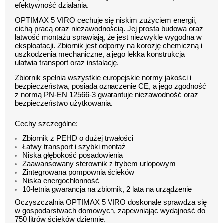
efektywność działania.
OPTIMAX 5 VIRO cechuje się niskim zużyciem energii,
cichą pracą oraz niezawodnością. Jej prosta budowa oraz
łatwość montażu sprawiają, że jest niezwykle wygodna w
eksploatacji. Zbiornik jest odporny na korozję chemiczną i
uszkodzenia mechaniczne, a jego lekka konstrukcja
ułatwia transport oraz instalację.
Zbiornik spełnia wszystkie europejskie normy jakości i
bezpieczeństwa, posiada oznaczenie CE, a jego zgodność
z normą PN-EN 12566-3 gwarantuje niezawodność oraz
bezpieczeństwo użytkowania.
Cechy szczególne:
Zbiornik z PEHD o dużej trwałości
Łatwy transport i szybki montaż
Niska głębokość posadowienia
Zaawansowany sterownik z trybem urlopowym
Zintegrowana pompownia ścieków
Niska energochłonność
10-letnia gwarancja na zbiornik, 2 lata na urządzenie
Oczyszczalnia OPTIMAX 5 VIRO doskonale sprawdza się
w gospodarstwach domowych, zapewniając wydajność do
750 litrów ścieków dziennie.