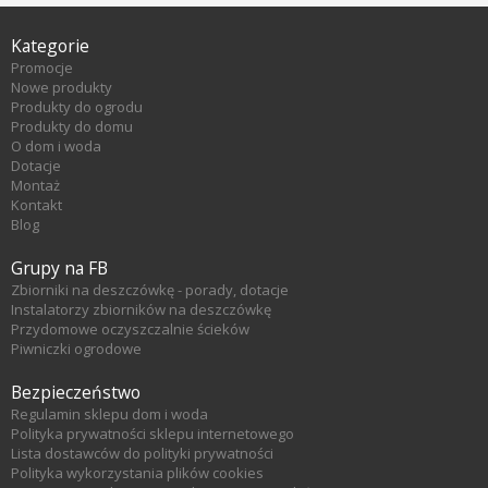
Kategorie
Promocje
Nowe produkty
Produkty do ogrodu
Produkty do domu
O dom i woda
Dotacje
Montaż
Kontakt
Blog
Grupy na FB
Zbiorniki na deszczówkę - porady, dotacje
Instalatorzy zbiorników na deszczówkę
Przydomowe oczyszczalnie ścieków
Piwniczki ogrodowe
Bezpieczeństwo
Regulamin sklepu dom i woda
Polityka prywatności sklepu internetowego
Lista dostawców do polityki prywatności
Polityka wykorzystania plików cookies