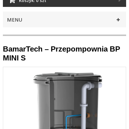
Koszyk:
0 szt
MENU
BamarTech – Przepompownia BP
MINI S