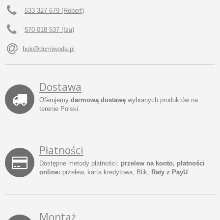
533 327 679 (Robert)
570 018 537 (Iza)
bok@domiwoda.pl
Dostawa
Oferujemy
darmową dostawę
wybranych produktów na
terenie Polski.
Płatności
Dostępne metody płatności:
przelew na konto, płatności
online:
przelew, karta kredytowa, Blik,
Raty z PayU
.
Montaż