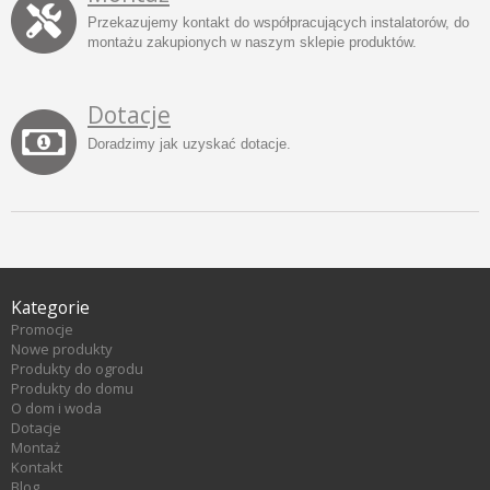
Przekazujemy kontakt do współpracujących instalatorów, do
montażu zakupionych w naszym sklepie produktów.
Dotacje
Doradzimy jak uzyskać dotacje.
Kategorie
Promocje
Nowe produkty
Produkty do ogrodu
Produkty do domu
O dom i woda
Dotacje
Montaż
Kontakt
Blog