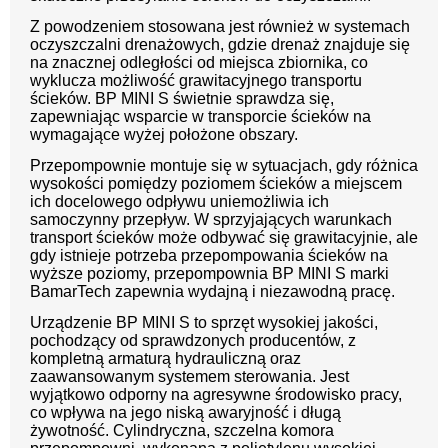
Z powodzeniem stosowana jest również w systemach
oczyszczalni drenażowych, gdzie drenaż znajduje się
na znacznej odległości od miejsca zbiornika, co
wyklucza możliwość grawitacyjnego transportu
ścieków. BP MINI S świetnie sprawdza się,
zapewniając wsparcie w transporcie ścieków na
wymagające wyżej położone obszary.
Przepompownie montuje się w sytuacjach, gdy różnica
wysokości pomiędzy poziomem ścieków a miejscem
ich docelowego odpływu uniemożliwia ich
samoczynny przepływ. W sprzyjających warunkach
transport ścieków może odbywać się grawitacyjnie, ale
gdy istnieje potrzeba przepompowania ścieków na
wyższe poziomy, przepompownia BP MINI S marki
BamarTech zapewnia wydajną i niezawodną pracę.
Urządzenie BP MINI S to sprzęt wysokiej jakości,
pochodzący od sprawdzonych producentów, z
kompletną armaturą hydrauliczną oraz
zaawansowanym systemem sterowania. Jest
wyjątkowo odporny na agresywne środowisko pracy,
co wpływa na jego niską awaryjność i długą
żywotność. Cylindryczna, szczelna komora