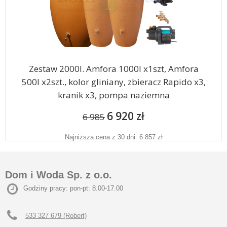
Zestaw 2000l. Amfora 1000l x1szt, Amfora
500l x2szt., kolor gliniany, zbieracz Rapido x3,
kranik x3, pompa naziemna
6 920 zł
6 985
Najniższa cena z 30 dni: 6 857 zł
Dom i Woda Sp. z o.o.
Godziny pracy: pon-pt: 8.00-17.00
533 327 679 (Robert)