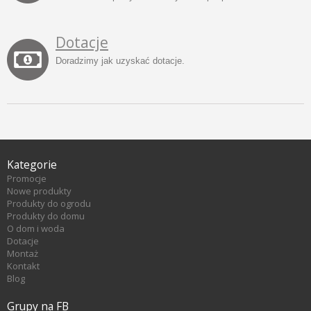
Dotacje
Doradzimy jak uzyskać dotacje.
Kategorie
Promocje
Nowe produkty
Produkty do ogrodu
Produkty do domu
O dom i woda
Dotacje
Montaż
Kontakt
Blog
Grupy na FB