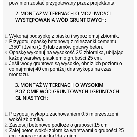
powinien zostać przygotowany przez projektanta.
2. MONTAŻ W TERENACH O MOŻLIWOŚCI
WYSTĘPOWANIA WÓD GRUNTOWYCH:
Wykonaj podsypkę z piasku i wypoziomuj zbiornik.
Przygotuj opaskę betonową z mieszanki cementu
„350” i żwiru (1:3) lub zamów gotowy beton.
Opaskę wykonuj na wysokość 2/3 zbiornika, ubijając
każdą warstwę piaskiem o grubości 25 cm.
Jeśli wody gruntowe są wysokie, obniż ich poziom o
co najmniej 40 cm poniżej dna wykopu na czas
montażu.
3. MONTAŻ W TERENACH O WYSOKIM
POZIOMIE WÓD GRUNTOWYCH I GRUNTACH
GLINIASTYCH:
Przygotuj wykop z zachowaniem 0,5 m przestrzeni
wokół zbiornika.
Zastosuj betonowe podłoże o grubości 15 cm.
Zalej beton wokół zbiornika warstwami o grubości 25
cm, zagęszczając każdą z nich.