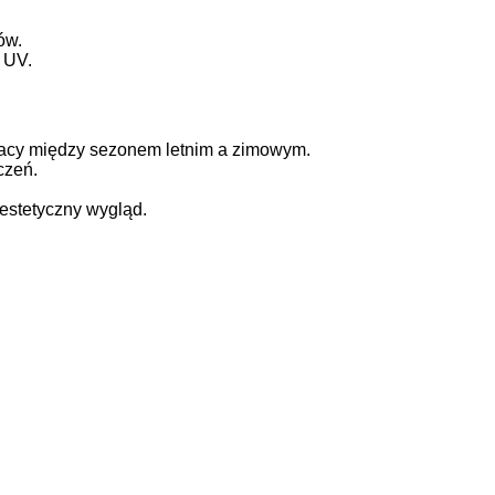
ów.
 UV.
racy między sezonem letnim a zimowym.
czeń.
estetyczny wygląd.