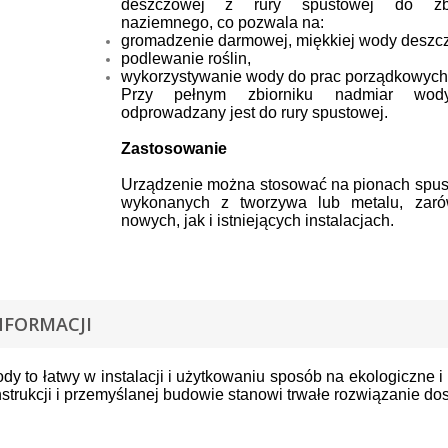
deszczowej z rury spustowej do zbi
naziemnego, co pozwala na:
gromadzenie darmowej, miękkiej wody deszc
podlewanie roślin,
wykorzystywanie wody do prac porządkowych
Przy pełnym zbiorniku nadmiar wod
odprowadzany jest do rury spustowej.
Zastosowanie
Urządzenie można stosować na pionach spu
wykonanych z tworzywa lub metalu, zar
nowych, jak i istniejących instalacjach.
NFORMACJI
dy to łatwy w instalacji i użytkowaniu sposób na ekologiczne
nstrukcji i przemyślanej budowie stanowi trwałe rozwiązanie