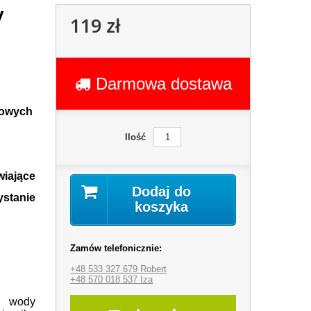
y
119 zł
Darmowa dostawa
towych
Ilość
iające
Dodaj do
tanie
koszyka
Zamów telefonicznie:
+48 533 327 679 Robert
+48 570 018 537 Iza
 wody