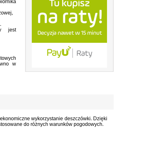
ornika
zowej,
.
y jest
stowych
ówno w
 i ekonomiczne wykorzystanie deszczówki. Dzięki
 dostosowane do różnych warunków pogodowych.