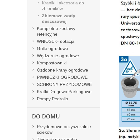
Kraniki i akcesoria do
zbiorników
Zbieracze wody
deszczowej
Kompletne zestawy
retencyjne
WNIOSEK- dotacja
Grille ogrodowe
Wędzarnie ogrodowe
Kompostowniki
Ozdobne krany ogrodowe
PIWNICZKI OGRODOWE
SCHRONY PRZYDOMOWE
Kratki Drogowo Parkingowe
Pompy Pedrollo
DO DOMU
Przydomowe oczyszczalnie
ścieków
Zbiorniki na szambo