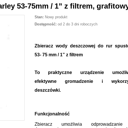
ley 53-75mm / 1” z filtrem, grafitow
Stan:
Nowy produkt
Dostępność:
od 2 do 3 dni roboczych
Zbieracz wody deszczowej do rur spus
53- 75 mm / 1” z filtrem
To praktyczne urządzenie umożliw
efektywne gromadzenie i wykorzys
deszczówki.
Funkcjonalność
Zbieracz umożliwia odprowadzanie