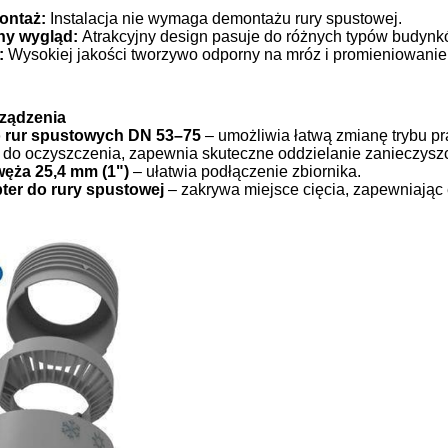
ontaż:
Instalacja nie wymaga demontażu rury spustowej.
ny wygląd:
Atrakcyjny design pasuje do różnych typów budynk
:
Wysokiej jakości tworzywo odporny na mróz i promieniowanie
ządzenia
o rur spustowych DN 53–75
– umożliwia łatwą zmianę trybu p
 do oczyszczenia, zapewnia skuteczne oddzielanie zanieczysz
węża 25,4 mm (1")
– ułatwia podłączenie zbiornika.
ter do rury spustowej
– zakrywa miejsce cięcia, zapewniając 