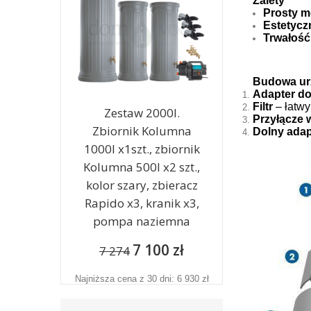
Zalety
Prosty m
Estetycz
Trwałość
Budowa ur
Adapter d
Filtr
– łatwy
Zestaw 2000l.
Przyłącze 
Zbiornik Kolumna
Dolny adap
1000l x1szt., zbiornik
Kolumna 500l x2 szt.,
kolor szary, zbieracz
Rapido x3, kranik x3,
pompa naziemna
7 100 zł
7 274
Najniższa cena z 30 dni: 6 930 zł