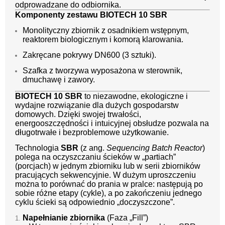
odprowadzane do odbiornika.
Komponenty zestawu BIOTECH 10 SBR
Monolityczny zbiornik z osadnikiem wstępnym,
reaktorem biologicznym i komorą klarowania.
Zakręcane pokrywy DN600 (3 sztuki).
Szafka z tworzywa wyposażona w sterownik,
dmuchawę i zawory.
BIOTECH 10 SBR
to niezawodne, ekologiczne i
wydajne rozwiązanie dla dużych gospodarstw
domowych. Dzięki swojej trwałości,
energooszczędności i intuicyjnej obsłudze pozwala na
długotrwałe i bezproblemowe użytkowanie.
Technologia
SBR
(z ang.
Sequencing Batch Reactor
)
polega na oczyszczaniu ścieków w „partiach”
(porcjach) w jednym zbiorniku lub w serii zbiorników
pracujących sekwencyjnie. W dużym uproszczeniu
można to porównać do prania w pralce: następują po
sobie różne etapy (cykle), a po zakończeniu jednego
cyklu ścieki są odpowiednio „doczyszczone”.
Napełnianie zbiornika
(Faza „Fill”)