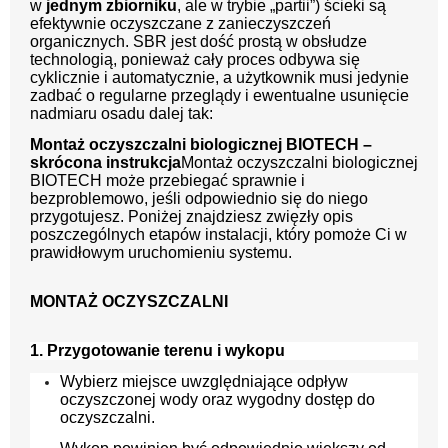
w
jednym zbiorniku
, ale w trybie „partii”) ścieki są
efektywnie oczyszczane z zanieczyszczeń
organicznych. SBR jest dość prostą w obsłudze
technologią, ponieważ cały proces odbywa się
cyklicznie i automatycznie, a użytkownik musi jedynie
zadbać o regularne przeglądy i ewentualne usunięcie
nadmiaru osadu
dalej tak:
Montaż oczyszczalni biologicznej BIOTECH –
skrócona instrukcja
Montaż oczyszczalni biologicznej
BIOTECH może przebiegać sprawnie i
bezproblemowo, jeśli odpowiednio się do niego
przygotujesz. Poniżej znajdziesz zwięzły opis
poszczególnych etapów instalacji, który pomoże Ci w
prawidłowym uruchomieniu systemu.
MONTAŻ OCZYSZCZALNI
1. Przygotowanie terenu i wykopu
Wybierz miejsce uwzględniające odpływ
oczyszczonej wody oraz wygodny dostęp do
oczyszczalni.