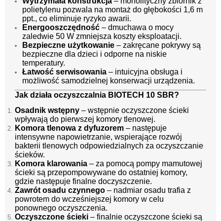
Wytrzymała konstrukcja
– monolityczny zbiornik z
polietylenu pozwala na montaż do głębokości 1,6 m
ppt., co eliminuje ryzyko awarii.
Energooszczędność
– dmuchawa o mocy
zaledwie 50 W zmniejsza koszty eksploatacji.
Bezpieczne użytkowanie
– zakręcane pokrywy są
bezpieczne dla dzieci i odporne na niskie
temperatury.
Łatwość serwisowania
– intuicyjna obsługa i
możliwość samodzielnej konserwacji urządzenia.
Jak działa oczyszczalnia BIOTECH 10 SBR?
Osadnik wstępny
– wstępnie oczyszczone ścieki
wpływają do pierwszej komory tlenowej.
Komora tlenowa z dyfuzorem
– następuje
intensywne napowietrzanie, wspierające rozwój
bakterii tlenowych odpowiedzialnych za oczyszczanie
ścieków.
Komora klarowania
– za pomocą pompy mamutowej
ścieki są przepompowywane do ostatniej komory,
gdzie następuje finalne doczyszczenie.
Zawrót osadu czynnego
– nadmiar osadu trafia z
powrotem do wcześniejszej komory w celu
ponownego oczyszczenia.
Oczyszczone ścieki
– finalnie oczyszczone ścieki są