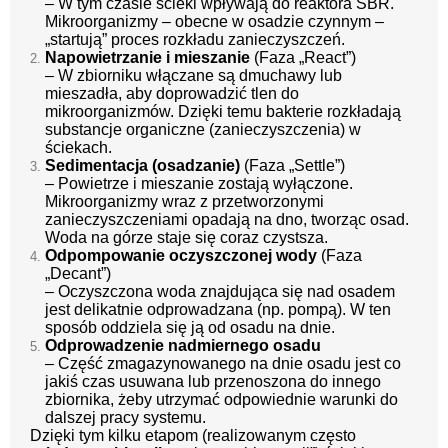
– W tym czasie ścieki wpływają do reaktora SBR.
Mikroorganizmy – obecne w osadzie czynnym –
„startują” proces rozkładu zanieczyszczeń.
Napowietrzanie i mieszanie
(Faza „React”)
– W zbiorniku włączane są dmuchawy lub
mieszadła, aby doprowadzić tlen do
mikroorganizmów. Dzięki temu bakterie rozkładają
substancje organiczne (zanieczyszczenia) w
ściekach.
Sedimentacja (osadzanie)
(Faza „Settle”)
– Powietrze i mieszanie zostają wyłączone.
Mikroorganizmy wraz z przetworzonymi
zanieczyszczeniami opadają na dno, tworząc osad.
Woda na górze staje się coraz czystsza.
Odpompowanie oczyszczonej wody
(Faza
„Decant”)
– Oczyszczona woda znajdująca się nad osadem
jest delikatnie odprowadzana (np. pompą). W ten
sposób oddziela się ją od osadu na dnie.
Odprowadzenie nadmiernego osadu
– Część zmagazynowanego na dnie osadu jest co
jakiś czas usuwana lub przenoszona do innego
zbiornika, żeby utrzymać odpowiednie warunki do
dalszej pracy systemu.
Dzięki tym kilku etapom (realizowanym często