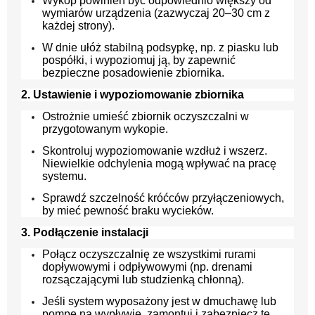
Wykop powinien być odpowiednio większy od
wymiarów urządzenia (zazwyczaj 20–30 cm z
każdej strony).
W dnie ułóż stabilną podsypkę, np. z piasku lub
pospółki, i wypoziomuj ją, by zapewnić
bezpieczne posadowienie zbiornika.
2. Ustawienie i wypoziomowanie zbiornika
Ostrożnie umieść zbiornik oczyszczalni w
przygotowanym wykopie.
Skontroluj wypoziomowanie wzdłuż i wszerz.
Niewielkie odchylenia mogą wpływać na pracę
systemu.
Sprawdź szczelność króćców przyłączeniowych,
by mieć pewność braku wycieków.
3. Podłączenie instalacji
Połącz oczyszczalnię ze wszystkimi rurami
dopływowymi i odpływowymi (np. drenami
rozsączającymi lub studzienką chłonną).
Jeśli system wyposażony jest w dmuchawę lub
pompę na wypływie, zamontuj i zabezpiecz te