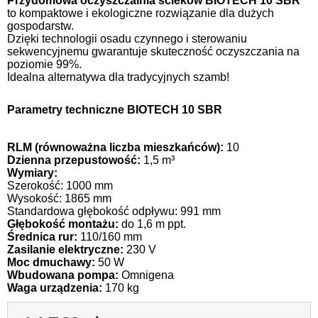
Przydomowa oczyszczalnia ścieków BIOTECH 10 SBR
to kompaktowe i ekologiczne rozwiązanie dla dużych
gospodarstw.
Dzięki technologii osadu czynnego i sterowaniu
sekwencyjnemu gwarantuje skuteczność oczyszczania na
poziomie 99%.
Idealna alternatywa dla tradycyjnych szamb!
Parametry techniczne BIOTECH 10 SBR
RLM (równoważna liczba mieszkańców):
10
Dzienna przepustowość:
1,5 m³
Wymiary:
Szerokość: 1000 mm
Wysokość: 1865 mm
Standardowa głębokość odpływu: 991 mm
Głębokość montażu:
do 1,6 m ppt.
Średnica rur:
110/160 mm
Zasilanie elektryczne:
230 V
Moc dmuchawy:
50 W
Wbudowana pompa:
Omnigena
Waga urządzenia:
170 kg