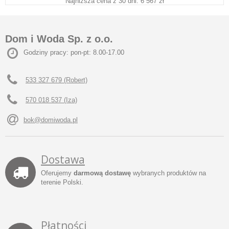
Najniższa cena z 30 dni: 6 567 zł
Dom i Woda Sp. z o.o.
Godziny pracy: pon-pt: 8.00-17.00
533 327 679 (Robert)
570 018 537 (Iza)
bok@domiwoda.pl
Dostawa
Oferujemy
darmową dostawę
wybranych produktów na
terenie Polski.
Płatności