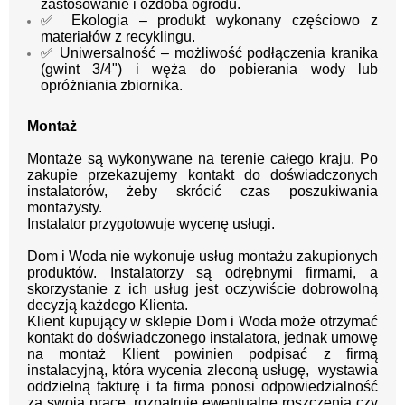
zastosowanie i ozdoba ogrodu.
✅ Ekologia – produkt wykonany częściowo z
materiałów z recyklingu.
✅ Uniwersalność – możliwość podłączenia kranika
(gwint 3/4") i węża do pobierania wody lub
opróżniania zbiornika.
Montaż
Montaże są wykonywane na terenie całego kraju.
Po
zakupie przekazujemy kontakt
do doświadczonych
instalatorów, żeby skrócić czas poszukiwania
montażysty.
Instalator przygotowuje wycenę usługi.
Dom i Woda nie wykonuje usług montażu zakupionych
produktów. Instalatorzy są odrębnymi firmami, a
skorzystanie z ich usług jest oczywiście dobrowolną
decyzją każdego Klienta.
Klient kupujący w sklepie Dom i Woda może otrzymać
kontakt do doświadczonego instalatora, jednak umowę
na montaż Klient powinien podpisać z firmą
instalacyjną, która wycenia zleconą usługę, wystawia
oddzielną fakturę i ta firma ponosi odpowiedzialność
za swoją pracę, rozpatruje ewentualne roszczenia czy