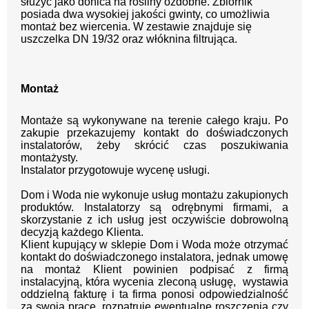
służyć jako donica na rośliny ozdobne. Zbiornik
posiada dwa wysokiej jakości gwinty, co umożliwia
montaż bez wiercenia. W zestawie znajduje się
uszczelka DN 19/32 oraz włóknina filtrująca.
Montaż
Montaże są wykonywane na terenie całego kraju.
Po
zakupie przekazujemy kontakt
do doświadczonych
instalatorów, żeby skrócić czas poszukiwania
montażysty.
Instalator przygotowuje wycenę usługi.
Dom i Woda nie wykonuje usług montażu zakupionych
produktów. Instalatorzy są odrębnymi firmami, a
skorzystanie z ich usług jest oczywiście dobrowolną
decyzją każdego Klienta.
Klient kupujący w sklepie Dom i Woda może otrzymać
kontakt do doświadczonego instalatora, jednak umowę
na montaż Klient powinien podpisać z firmą
instalacyjną, która wycenia zleconą usługę, wystawia
oddzielną fakturę i ta firma ponosi odpowiedzialność
za swoją pracę, rozpatruje ewentualne roszczenia czy