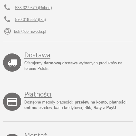
533 327 679 (Robert)
570 018 537 (Iza)
bok@domiwoda.pl
Dostawa
Oferujemy
darmową dostawę
wybranych produktów na
terenie Polski.
Płatności
Dostępne metody płatności:
przelew na konto, płatności
online:
przelew, karta kredytowa, Blik,
Raty z PayU
.
Montaż