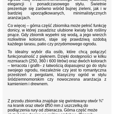
elegancji i ponadczasowego stylu. Świetnie
prezentuje się zarówno wśród bujnej zieleni, jak i w
bardziej uporządkowanych, minimalistycznych
aranżacjach.
Co więcej – górna część zbiornika może pełnić funkcję
donicy, w której zasadzisz ulubione kwiaty lub rośliny
pnące. Gdy zbiornik wypełni się wodą, a jego wierzch
rozkwitnie kolorami, staje się prawdziwą ozdobą
każdego tarasu, patio czy przydomowego ogrodu.
To idealny wybór dla osób, które chcą połączyć
funkcjonalność z pięknem. Dzięki dostępności w kilku
rozmiarach (250, 360 i 600 litrów) oraz dwóch kolorach
– terracota i grafit– z łatwością dopasujesz go do stylu
swojego ogrodu, niezależnie czy jest to romantyczna
przestrzeń z pergolami, klasyczny ogród w stylu
śródziemnomorskim czy nowoczesna aranżacja z
kamieniem i drewnem.
Z przodu zbiornika znajduje się gwintowany otwór ¾”
na kranik oraz otwór Ø50 mm z uszczelką do
podłączenia rury od zbieracza. Górna część może