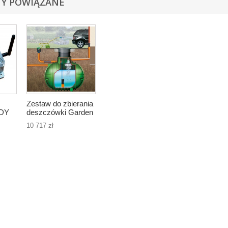
Y POWIĄZANE
Zestaw do zbierania
DY
deszczówki Garden
COLUMBUS ze
10 717 zł
zbiornikiem 4500l