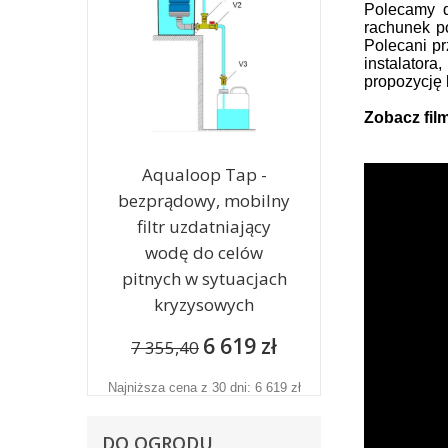
Polecamy d
rachunek p
Polecani pr
instalator
propozycję 
Zobacz fil
Aqualoop Tap -
bezprądowy, mobilny
filtr uzdatniający
wodę do celów
pitnych w sytuacjach
kryzysowych
6 619 zł
7 355,40
Najniższa cena z 30 dni: 6 619 zł
DO OGRODU