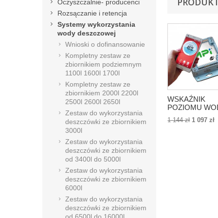
PRODUKT
Oczyszczalnie- producenci
Rozsączanie i retencja
Systemy wykorzystania
wody deszczowej
Wnioski o dofinansowanie
Kompletny zestaw ze
zbiornikiem podziemnym
1100l 1600l 1700l
Kompletny zestaw ze
zbiornikiem 2000l 2200l
WSKAŹNIK
2500l 2600l 2650l
POZIOMU WO
Zestaw do wykorzystania
AQUATO W
1 144 zł
1 097 zł
deszczówki ze zbiornikiem
ZBIORNIKU
3000l
STEROWANY
APLIKACJĄ
Zestaw do wykorzystania
deszczówki ze zbiornikiem
od 3400l do 5000l
Zestaw do wykorzystania
deszczówki ze zbiornikiem
6000l
Zestaw do wykorzystania
deszczówki ze zbiornikiem
od 6500l do 16000l