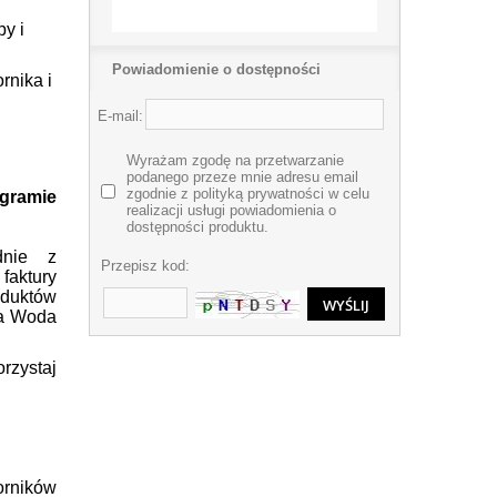
y i
Powiadomienie o dostępności
rnika i
E-mail:
Wyrażam zgodę na przetwarzanie
podanego przeze mnie adresu email
zgodnie z polityką prywatności w celu
ogramie
realizacji usługi powiadomienia o
dostępności produktu.
dnie z
Przepisz kod:
faktury
duktów
ja Woda
orzystaj
rników