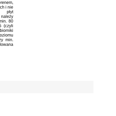
renem,
h i nie
 płyt
należy
min. 80
 (czyli
iorniki
poziomu
y min.
ulowana