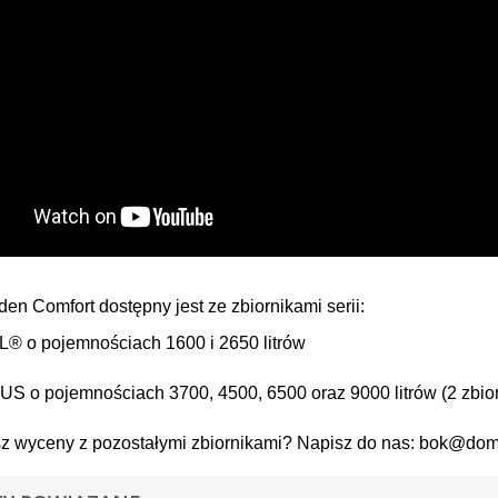
en Comfort dostępny jest ze zbiornikami serii:
® o pojemnościach 1600 i 2650 litrów
o pojemnościach 3700, 4500, 6500 oraz 9000 litrów (2 zbiorn
sz wyceny z pozostałymi zbiornikami? Napisz do nas: bok@do