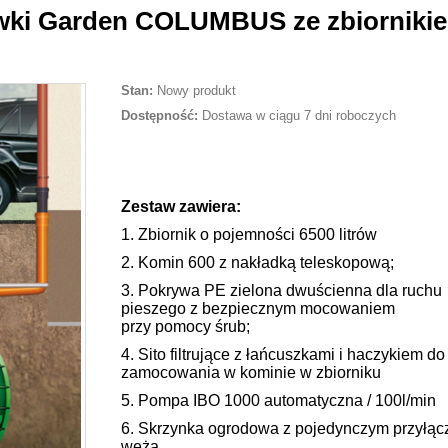
ówki Garden COLUMBUS ze zbiorniki
Stan:
Nowy produkt
Dostępność:
Dostawa w ciągu 7 dni roboczych
Zestaw zawiera:
1. Zbiornik o pojemności 6500 litrów
2. Komin 600 z nakładką teleskopową;
3. Pokrywa PE zielona dwuścienna dla ruchu
pieszego z bezpiecznym mocowaniem
przy pomocy śrub;
4. Sito filtrujące z łańcuszkami i haczykiem do
zamocowania w kominie w zbiorniku
5. Pompa IBO 1000 automatyczna / 100l/min
6. Skrzynka ogrodowa z pojedynczym przyłą
węża