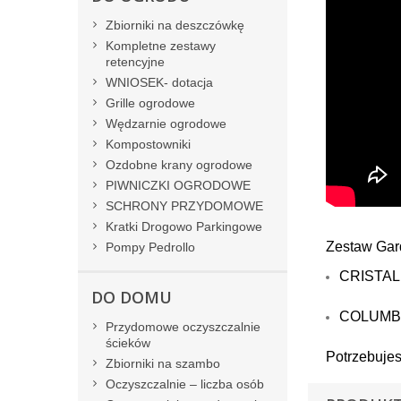
Zbiorniki na deszczówkę
Kompletne zestawy
retencyjne
WNIOSEK- dotacja
Grille ogrodowe
Wędzarnie ogrodowe
Kompostowniki
Ozdobne krany ogrodowe
PIWNICZKI OGRODOWE
SCHRONY PRZYDOMOWE
Kratki Drogowo Parkingowe
Zestaw Gard
Pompy Pedrollo
CRISTALL
DO DOMU
COLUMBUS 
Przydomowe oczyszczalnie
ścieków
Potrzebuje
Zbiorniki na szambo
Oczyszczalnie – liczba osób