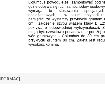
Columbus powoduje,że zamontować pod te
gdzie odbywa się ruch samochodów osobowyc
wymaga to stosowania specjalnych
obciążeniowych, w takim przypadku 
pamiętać, że wystarczy przykrycie gruntem 
cm i założenie szybu włazem klasy B 125
pokrywą o odpowiedniej wytrzymałości). Zb
mogą być częściowo posadowione poniżej 
wód gruntowych - Columbus do 80 cm prz
przykryciu gruntem 80 cm. Zaletą jest reg
wysokość komina.
NFORMACJI