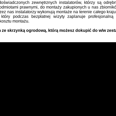
oświadczonych zewnętrznych instalatorów, którzy są odrę
odmiotami prawnymi, do montaży zakupionych u nas zbiornik
zez nas instalatorzy wykonują montaże na terenie całego kraj
a, który podczas bezpłatnej wizyty zaplanuje profesjonalną
kosztu montażu.
m ze skrzynką ogrodową, którą możesz dokupić do w/w zes