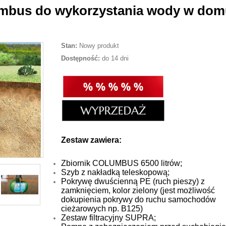
mbus do wykorzystania wody w dom
Stan:
Nowy produkt
Dostępność:
do 14 dni
Zestaw zawiera:
Zbiornik COLUMBUS 6500 litrów;
Szyb z nakładką teleskopową;
Pokrywę dwuścienną PE (ruch pieszy) z
zamknięciem, kolor zielony (jest możliwość
dokupienia pokrywy do ruchu samochodów
cieżarowych np. B125)
Zestaw filtracyjny SUPRA;