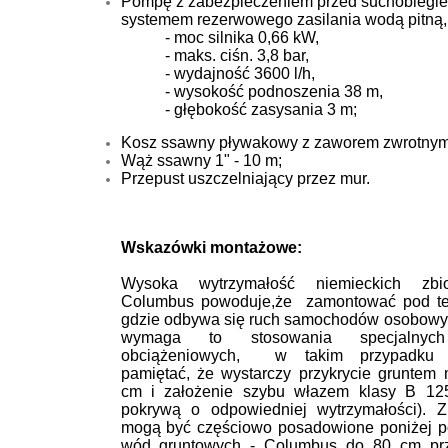
Pompę z zabezpieczeniem przed suchobiegie
systemem rezerwowego zasilania wodą pitną,
- moc silnika 0,66 kW,
- maks. ciśn. 3,8 bar,
- wydajność 3600 l/h,
- wysokość podnoszenia 38 m,
- głębokość zasysania 3 m;
Kosz ssawny pływakowy z zaworem zwrotnym
Wąż ssawny 1" - 10 m;
Przepust uszczelniający przez mur.
Wskazówki montażowe:
Wysoka wytrzymałość niemieckich zbio
Columbus powoduje,że zamontować pod te
gdzie odbywa się ruch samochodów osobowyc
wymaga to stosowania specjalnych
obciążeniowych, w takim przypadku 
pamiętać, że wystarczy przykrycie gruntem 
cm i założenie szybu włazem klasy B 125
pokrywą o odpowiedniej wytrzymałości). Zb
mogą być częściowo posadowione poniżej 
wód gruntowych - Columbus do 80 cm prz