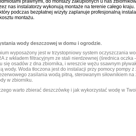
odmiotami prawnymi, do montaży zakupionych u nas zbiornikó
zez nas instalatorzy wykonują montaże na terenie całego kraju
, który podczas bezpłatnej wizyty zaplanuje profesjonalną instal
kosztu montażu.
stania wody deszczowej w domu i ogrodzie.
mium wyposażony jest w trzystopniowy system oczyszczania w
RA z wkładem filtracyjnym ze stali nierdzewnej (średnica oczka
u się osadów z dna zbiornika, i wreszcie wężu ssawnym pływa
ą wody. Woda tłoczona jest do instalacji przy pomocy pompy 
ezerwowego zasilania wodą pitną, sterowanym siłownikiem na
dy w zbiorniku.
czego warto zbierać deszczówkę i jak wykorzystać wodę w Tw