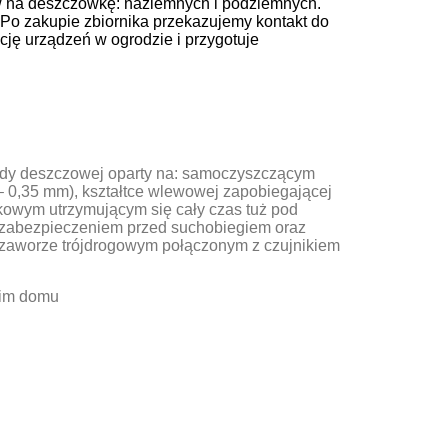
w na deszczówkę: naziemnych i podziemnych.
. Po zakupie zbiornika przekazujemy kontakt do
ację urządzeń w ogrodzie i przygotuje
ody deszczowej oparty na: samoczyszczącym
 – 0,35 mm), kształtce wlewowej zapobiegającej
kowym utrzymującym się cały czas tuż pod
z zabezpieczeniem przed suchobiegiem oraz
 zaworze trójdrogowym połączonym z czujnikiem
oim domu