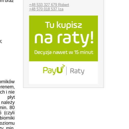
m oraz
+48 533 327 679 Robert
+48 570 018 537 Iza
;
rników
renem,
h i nie
 płyt
należy
min. 80
 (czyli
iorniki
poziomu
y min.