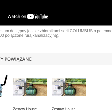
ium dostępny jest ze zbiornikami serii COLUMBUS o pojemnośc
500 połączone rurą kanalizacyjną).
Y POWIĄZANE
Zestaw House
Zestaw House