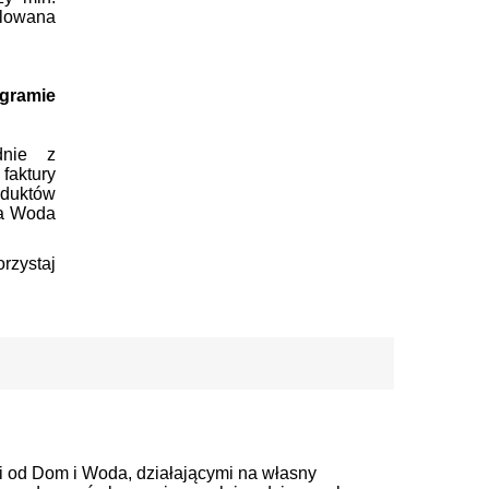
ulowana
ogramie
dnie z
faktury
duktów
ja Woda
orzystaj
i od Dom i Woda, działającymi na własny