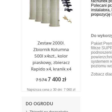
rachunek p
Polecani pr
instalatora
propozycję 
Do wykorzy
Zestaw 2000l.
Pakiet Pre
filtrze SUP
Zbiornik Kolumna
podnoszeni
500l x4szt., kolor
powierzchni
systemem r
piaskowy, zbieracz
poziomu wo
Rapido x4, kranik x4
Zobacz dla
7 400 zł
7 574
Najniższa cena z 30 dni: 7 060 zł
DO OGRODU
Zbiorniki na deszczówkę