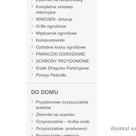
Kompletne zestawy
retencyjne
WNIOSEK- dotacja
Grille ogrodowe
Wędzarnie ogrodowe
Kompostowniki
Ozdobne krany ogrodowe
PIWNICZKI OGRODOWE
SCHRONY PRZYDOMOWE
Kratki Drogowo Parkingowe
Pompy Pedrollo
DO DOMU
Przydomowe oczyszczalnie
ścieków
Zbiorniki na szambo
Oczyszczalnie – liczba osób
Wyobraź so
Oczyszczalnie- producenci
Rozsączanie i retencja