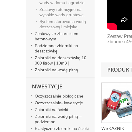
wody w domu i ogrodzie
Zestawy retencyjne na
wysokie wody gruntowe.
System sterowania wodą
deszczową i miejską
Zestawy ze zbiornikiem
Zestaw Prem
betonowym
zbiorniki 4
Podziemne zbiorniki na
deszczówkę
Zbiorniki na deszczówkę 10
000 litrów [ 10m3 ]
PRODUKT
Zbiorniki na wodę pitną
INWESTYCJE
Oczyszczalnie biologiczne
Oczyszczalnie- inwestycje
Zbiorniki na ścieki
Zbiorniki na wodę pitną –
podziemne
WSKAŹNIK
Elastyczne zbiorniki na ścieki