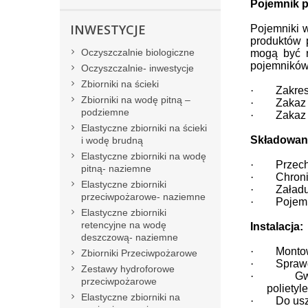
Pojemnik p
INWESTYCJE
Pojemniki 
produktów 
Oczyszczalnie biologiczne
mogą być r
pojemników 
Oczyszczalnie- inwestycje
Zbiorniki na ścieki
·
Zakres
Zbiorniki na wodę pitną –
·
Zakaz 
podziemne
·
Zakaz
Elastyczne zbiorniki na ścieki
Składowani
i wodę brudną
Elastyczne zbiorniki na wodę
·
Przech
pitną- naziemne
·
Chroni
Elastyczne zbiorniki
·
Załadu
przeciwpożarowe- naziemne
·
Pojemn
Elastyczne zbiorniki
retencyjne na wodę
Instalacja:
deszczową- naziemne
·
Monto
Zbiorniki Przeciwpożarowe
·
Sprawd
Zestawy hydroforowe
·
Gw
przeciwpożarowe
polietyl
Elastyczne zbiorniki na
·
Do us