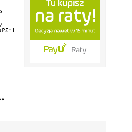
p i
V
t PZH i
wy