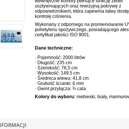
wewnętrzne komory pełniące funkcję żeber
usztywniających oraz rewizyjną pokrywę z
odpowietrznikiem, która zapewnia łatwy dostę
kontrolę ciśnienia.
Wykonany z odpornego na promieniowanie U
polietylenu spożywczego, posiadającego ates
certyfikat jakości ISO 9001.
Dane techniczne:
· Pojemność: 2000 litrów
· Długość: 235 cm
· Szerokość: 76,5 cm
· Wysokość: 149,5 cm
· Średnica wlewu: 41,8 cm
· Grubość ścianki: 6 mm
· Gwint przyłącza: ¾ cala
Kolory do wyboru:
niebieski, biały, marmuro
NFORMACJI