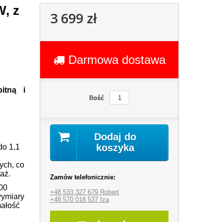
W, z
3 699 zł
Darmowa dostawa
itną i
Ilość
Dodaj do
koszyka
do 1,1
ych, co
aż.
Zamów telefonicznie:
00
+48 533 327 679 Robert
wymiary
+48 570 018 537 Iza
małość