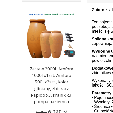
Zbiornik z
Ten pojemny
potrzebują 
mieści się 
Solidna ko
zapewniają
Wygodne u
nadmiernem
powierzchn
Zestaw 2000l. Amfora
Dodatkowe
zbiorników 
1000l x1szt, Amfora
Wykonany z 
500l x2szt., kolor
jakości ISO
gliniany, zbieracz
Parametry:
Rapido x3, kranik x3,
· Pojemność
pompa naziemna
· Wymiary: 
· Średnica 
6 920 zł
· Grubość ś
6 985