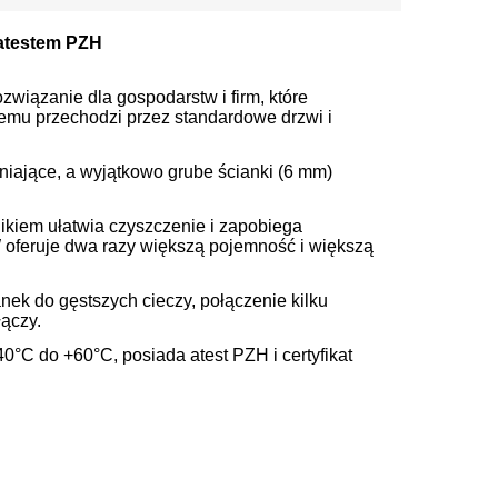
 atestem PZH
ozwiązanie dla gospodarstw i firm, które
emu przechodzi przez standardowe drzwi i
niające, a wyjątkowo grube ścianki (6 mm)
ikiem ułatwia czyszczenie i zapobiega
feruje dwa razy większą pojemność i większą
nek do gęstszych cieczy, połączenie kilku
ączy.
°C do +60°C, posiada atest PZH i certyfikat