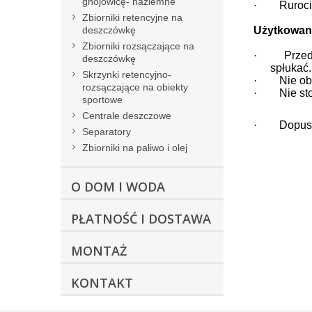
gnojowicę- naziemne
·
Ruroci
Zbiorniki retencyjne na
deszczówkę
Użytkowan
Zbiorniki rozsączające na
·
Przed
deszczówkę
spłukać.
Skrzynki retencyjno-
·
Nie ob
rozsączające na obiekty
·
Nie st
sportowe
Centrale deszczowe
·
Dopusz
Separatory
Zbiorniki na paliwo i olej
O DOM I WODA
PŁATNOŚĆ I DOSTAWA
MONTAŻ
KONTAKT