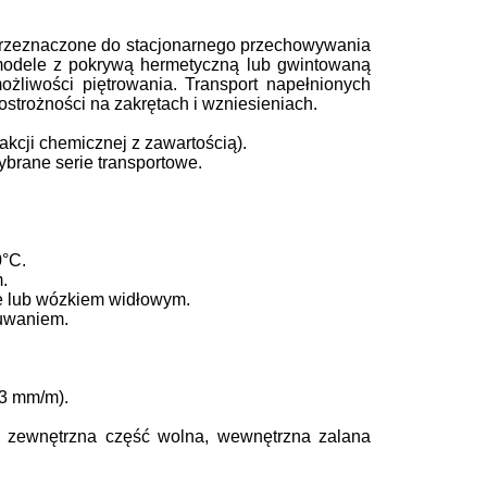
przeznaczone do stacjonarnego przechowywania
 modele z pokrywą hermetyczną lub gwintowaną
żliwości piętrowania. Transport napełnionych
trożności na zakrętach i wzniesieniach.
kcji chemicznej z zawartością).
brane serie transportowe.
0°C.
.
e lub wózkiem widłowym.
suwaniem.
3 mm/m).
– zewnętrzna część wolna, wewnętrzna zalana