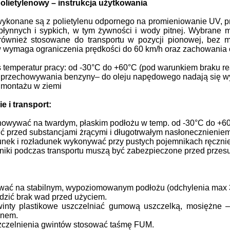
olietylenowy – instrukcja użytkowania
wykonane są z polietylenu odpornego na promieniowanie UV, 
płynnych i sypkich, w tym żywności i wody pitnej. Wybrane
ównież stosowane do transportu w pozycji pionowej, bez mo
wymaga ograniczenia prędkości do 60 km/h oraz zachowania os
 temperatur pracy: od -30°C do +60°C (pod warunkiem braku rea
przechowywania benzyny– do oleju napędowego nadają się wy
 montażu w ziemi
e i transport:
owywać na twardym, płaskim podłożu w temp. od -30°C do +6
ć przed substancjami żrącymi i długotrwałym nasłonecznieniem
nek i rozładunek wykonywać przy pustych pojemnikach ręczni
iki podczas transportu muszą być zabezpieczone przed prze
wać na stabilnym, wypoziomowanym podłożu (odchylenia max 
zić brak wad przed użyciem.
inty plastikowe uszczelniać gumową uszczelką, mosiężne 
enem.
zczelnienia gwintów stosować taśmę FUM.