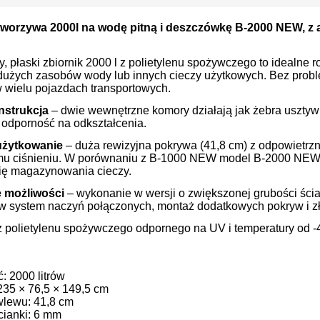
 tworzywa 2000l na wodę pitną i deszczówkę B-2000 NEW, z
, płaski zbiornik 2000 l z polietylenu spożywczego to idealne r
dużych zasobów wody lub innych cieczy użytkowych. Bez probl
w wielu pojazdach transportowych.
nstrukcja
– dwie wewnętrzne komory działają jak żebra usztyw
 odporność na odkształcenia.
żytkowanie
– duża rewizyjna pokrywa (41,8 cm) z odpowietrzn
u ciśnieniu. W porównaniu z B-1000 NEW model B-2000 NEW o
ię magazynowania cieczy.
 możliwości
– wykonanie w wersji o zwiększonej grubości ścia
w system naczyń połączonych, montaż dodatkowych pokryw i zł
polietylenu spożywczego odpornego na UV i temperatury od -40
.
: 2000 litrów
235 × 76,5 × 149,5 cm
wlewu: 41,8 cm
cianki: 6 mm