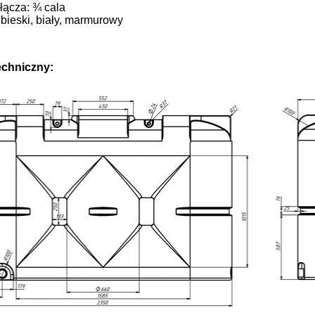
yłącza: ¾ cala
iebieski, biały, marmurowy
echniczny: