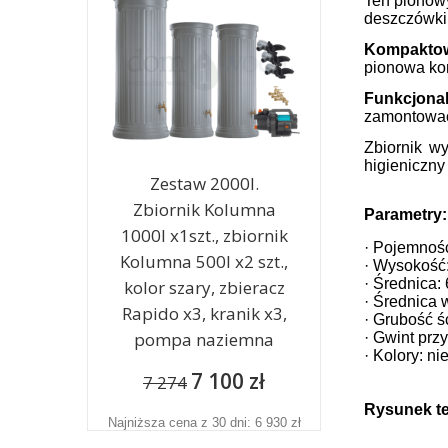
Ten pionowy
deszczówki
Kompakto
pionowa kon
Funkcjona
zamontować
Zbiornik w
higieniczny
Zestaw 2000l.
Zbiornik Kolumna
Parametry:
1000l x1szt., zbiornik
· Pojemność
Kolumna 500l x2 szt.,
· Wysokość
· Średnica:
kolor szary, zbieracz
· Średnica 
Rapido x3, kranik x3,
· Grubość ś
pompa naziemna
· Gwint prz
· Kolory: ni
7 100 zł
7 274
Rysunek t
Najniższa cena z 30 dni: 6 930 zł