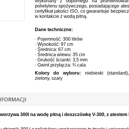
Wykonany z odpornego na promieniowa
polietylenu spożywczego, posiadającego ates
certyfikat jakości ISO, co gwarantuje bezpie
w kontakcie z wodą pitną.
Dane techniczne:
· Pojemność: 300 litrów
· Wysokość: 97 cm
· Średnica: 67 cm
· Średnica wlewu: 35 cm
· Grubość ścianki: 3,5 mm
· Gwint przyłącza: ¾ cala
Kolory do wyboru:
niebieski (standard),
zielony, szary
NFORMACJI
 tworzywa 300l na wodę pitną i deszczówkę V-300, z ateste