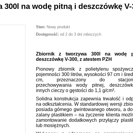
 300l na wodę pitną i deszczówkę V-
Stan:
Nowy produkt
Dostępność:
od 2 do 3 dni roboczych
Zbiornik z tworzywa 300l na wodę p
deszczówkę V-300, z atestem PZH
Pionowy zbiornik z polietylenu spożywc
pojemności 300 litrów, wysokości 97 cm i śre
cm, przeznaczony do stacjona
przechowywania wody pitnej, deszczówk
innych cieczy o gęstości do 1,1 g/cm³.
Solidna konstrukcja zapewnia trwałość i od
na odkształcenia. W standardowej wersji zbio
posiada górnego gwintowanego otworu, a dol
zalany plastikiem – na życzenie klienta możl
zamontowanie dodatkowych przyłączy plast
lub mosiężnych.