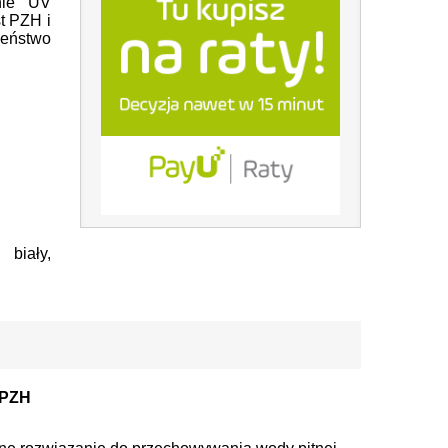
nie UV
t PZH i
czeństwo
 biały,
m PZH