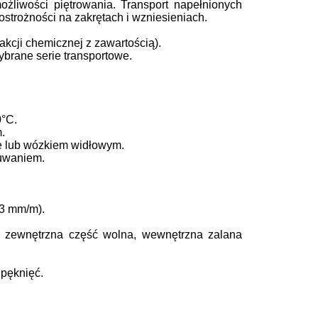
żliwości piętrowania. Transport napełnionych
trożności na zakrętach i wzniesieniach.
kcji chemicznej z zawartością).
brane serie transportowe.
0°C.
.
e lub wózkiem widłowym.
suwaniem.
3 mm/m).
– zewnętrzna część wolna, wewnętrzna zalana
 pęknięć.