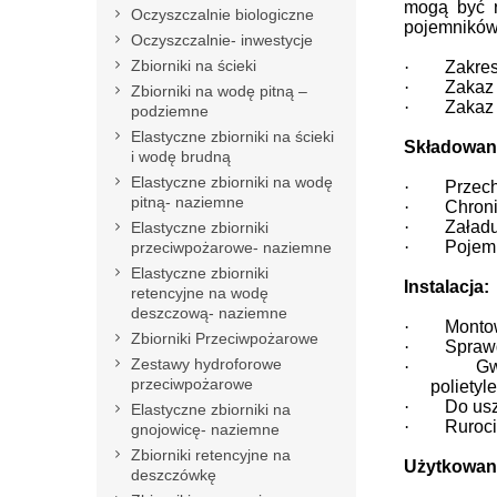
mogą być r
Oczyszczalnie biologiczne
pojemników 
Oczyszczalnie- inwestycje
Zbiorniki na ścieki
·
Zakres
·
Zakaz 
Zbiorniki na wodę pitną –
·
Zakaz
podziemne
Elastyczne zbiorniki na ścieki
Składowani
i wodę brudną
Elastyczne zbiorniki na wodę
·
Przech
pitną- naziemne
·
Chroni
·
Załadu
Elastyczne zbiorniki
·
Pojemn
przeciwpożarowe- naziemne
Elastyczne zbiorniki
Instalacja:
retencyjne na wodę
deszczową- naziemne
·
Monto
Zbiorniki Przeciwpożarowe
·
Sprawd
Zestawy hydroforowe
·
Gw
przeciwpożarowe
polietyl
·
Do us
Elastyczne zbiorniki na
·
Ruroci
gnojowicę- naziemne
Zbiorniki retencyjne na
Użytkowan
deszczówkę