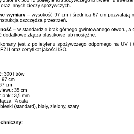
 zbiornik 300 l z polietylenu spożywczego to trwałe i uniwers
 oraz innych cieczy spożywczych.
we wymiary
– wysokość 97 cm i średnica 67 cm pozwalają n
strukcja oszczędza przestrzeń.
lność
– w standardzie brak górnego gwintowanego otworu, a d
 dodatkowe złącza plastikowe lub mosiężne.
ykonany jest z polietylenu spożywczego odpornego na UV i 
 PZH oraz certyfikat jakości ISO.
: 300 litrów
: 97 cm
 67 cm
wlewu: 35 cm
cianki: 3,5 mm
yłącza: ¾ cala
ebieski (standard), biały, zielony, szary
echniczny: