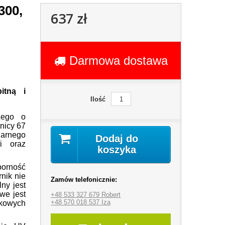
300,
637 zł
Darmowa dostawa
itną i
Ilość
zego o
dnicy 67
rnego
Dodaj do
i oraz
koszyka
porność
rnik nie
Zamów telefonicznie:
ny jest
iwe jest
+48 533 327 679 Robert
+48 570 018 537 Iza
ikowych