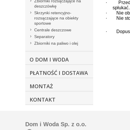
Zbiorniki rozsączające na
·
Przed
deszczówkę
spłukać.
Skrzynki retencyjno-
·
Nie ob
rozsączające na obiekty
·
Nie st
sportowe
Centrale deszczowe
·
Dopusz
Separatory
Zbiorniki na paliwo i olej
O DOM I WODA
PŁATNOŚĆ I DOSTAWA
MONTAŻ
KONTAKT
Dom i Woda Sp. z o.o.