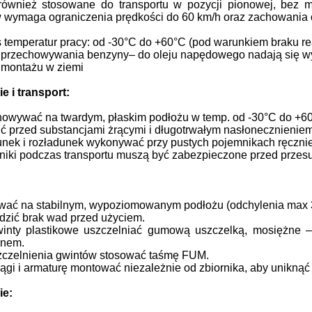
ównież stosowane do transportu w pozycji pionowej, bez mo
wymaga ograniczenia prędkości do 60 km/h oraz zachowania os
 temperatur pracy: od -30°C do +60°C (pod warunkiem braku rea
przechowywania benzyny– do oleju napędowego nadają się wy
 montażu w ziemi
e i transport:
owywać na twardym, płaskim podłożu w temp. od -30°C do +6
ć przed substancjami żrącymi i długotrwałym nasłonecznieniem
nek i rozładunek wykonywać przy pustych pojemnikach ręczni
iki podczas transportu muszą być zabezpieczone przed prze
wać na stabilnym, wypoziomowanym podłożu (odchylenia max 
zić brak wad przed użyciem.
inty plastikowe uszczelniać gumową uszczelką, mosiężne 
enem.
zczelnienia gwintów stosować taśmę FUM.
ągi i armaturę montować niezależnie od zbiornika, aby uniknąć
ie: