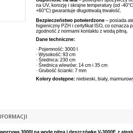
na UV, korozję i skrajne temperatury (od -40°
+60°C) gwarantuje długotrwałą trwałość.
Bezpieczeństwo potwierdzone
– posiada at
higieniczny PZH i certyfikat ISO, co oznacza 
zgodność z normami kontaktu z wodą pitną.
Dane techniczne:
· Pojemność: 3000 l
· Wysokość: 93 cm
· Średnica: 230 cm
· Średnica wlewów: 14 cm i 35 cm
· Grubość ścianki: 7 mm
Kolory dostępne:
niebieski, biały, marmurow
NFORMACJI
 tworzywa 3000l na wodę pitną i deszczówkę V-3000F, z ate