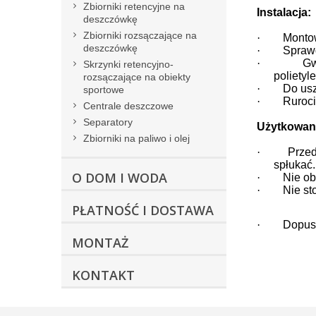
Zbiorniki retencyjne na
Instalacja:
deszczówkę
Zbiorniki rozsączające na
·
Monto
deszczówkę
·
Sprawd
·
Gw
Skrzynki retencyjno-
polietyl
rozsączające na obiekty
·
Do us
sportowe
·
Ruroci
Centrale deszczowe
Separatory
Użytkowan
Zbiorniki na paliwo i olej
·
Przed
spłukać.
O DOM I WODA
·
Nie ob
·
Nie st
PŁATNOŚĆ I DOSTAWA
·
Dopusz
MONTAŻ
KONTAKT