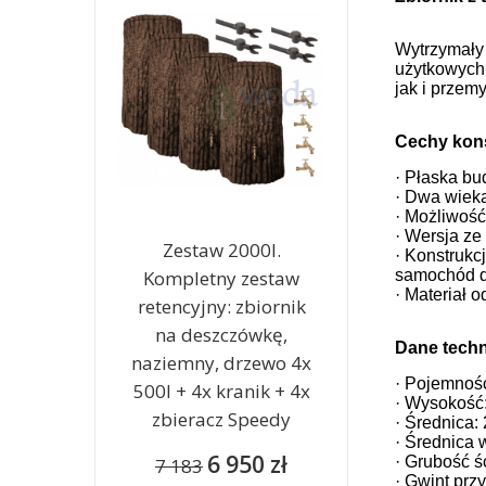
Wytrzymały 
użytkowych 
jak i przemy
Cechy kons
· Płaska bu
· Dwa wieka
· Możliwość
· Wersja z
Zestaw 2000l.
· Konstrukc
Kompletny zestaw
samochód d
· Materiał 
retencyjny: zbiornik
na deszczówkę,
Dane techn
naziemny, drzewo 4x
· Pojemność
500l + 4x kranik + 4x
· Wysokość
zbieracz Speedy
· Średnica:
· Średnica 
6 950 zł
· Grubość ś
7 183
· Gwint prz