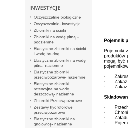
INWESTYCJE
Oczyszczalnie biologiczne
Oczyszczalnie- inwestycje
Zbiorniki na ścieki
Zbiorniki na wodę pitną –
Pojemnik p
podziemne
Elastyczne zbiorniki na ścieki
Pojemniki 
i wodę brudną
produktów 
Elastyczne zbiorniki na wodę
mogą być r
pitną- naziemne
pojemników 
Elastyczne zbiorniki
·
Zakres
przeciwpożarowe- naziemne
·
Zakaz 
Elastyczne zbiorniki
·
Zakaz
retencyjne na wodę
deszczową- naziemne
Składowani
Zbiorniki Przeciwpożarowe
Zestawy hydroforowe
·
Przech
przeciwpożarowe
·
Chroni
·
Załadu
Elastyczne zbiorniki na
·
Pojemn
gnojowicę- naziemne