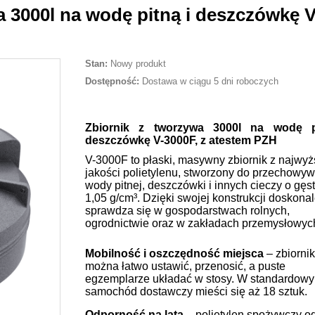
 3000l na wodę pitną i deszczówkę V
Stan:
Nowy produkt
Dostępność:
Dostawa w ciągu 5 dni roboczych
Zbiornik z tworzywa 3000l na wodę p
deszczówkę V-3000F, z atestem PZH
V-3000F to płaski, masywny zbiornik z najwyż
jakości polietylenu, stworzony do przechowy
wody pitnej, deszczówki i innych cieczy o gęs
1,05 g/cm³. Dzięki swojej konstrukcji doskona
sprawdza się w gospodarstwach rolnych,
ogrodnictwie oraz w zakładach przemysłowyc
Mobilność i oszczędność miejsca
– zbiornik
można łatwo ustawić, przenosić, a puste
egzemplarze układać w stosy. W standardowy
samochód dostawczy mieści się aż 18 sztuk.
Odporność na lata
– polietylen spożywczy o