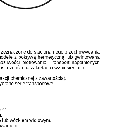
przeznaczone do stacjonarnego przechowywania
 modele z pokrywą hermetyczną lub gwintowaną
żliwości piętrowania. Transport napełnionych
trożności na zakrętach i wzniesieniach.
kcji chemicznej z zawartością).
brane serie transportowe.
0°C.
.
e lub wózkiem widłowym.
suwaniem.