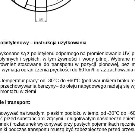
olietylenowy – instrukcja użytkowania
wykonane są z polietylenu odpornego na promieniowanie UV, 
płynnych i sypkich, w tym żywności i wody pitnej. Wybrane
ównież stosowane do transportu w pozycji pionowej, bez mo
wymaga ograniczenia prędkości do 60 km/h oraz zachowania os
 temperatur pracy: od -30°C do +60°C (pod warunkiem braku rea
przechowywania benzyny– do oleju napędowego nadają się wy
 montażu w ziemi
e i transport:
owywać na twardym, płaskim podłożu w temp. od -30°C do +6
ć przed substancjami żrącymi i długotrwałym nasłonecznieniem
nek i rozładunek wykonywać przy pustych pojemnikach ręczni
iki podczas transportu muszą być zabezpieczone przed prze