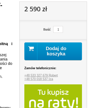
-
2 590 zł
Ilość
itną i
Dodaj do
koszyka
szej
wania
tości do
le
Zamów telefonicznie:
+48 533 327 679 Robert
h.
+48 570 018 537 Iza
dporny