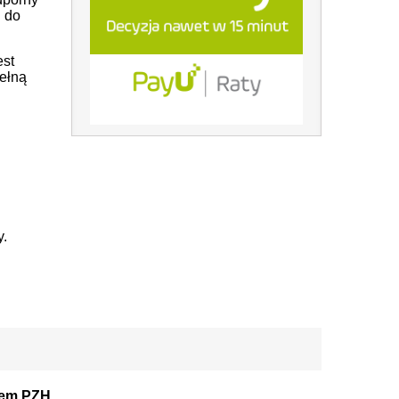
C do
est
pełną
y.
stem PZH