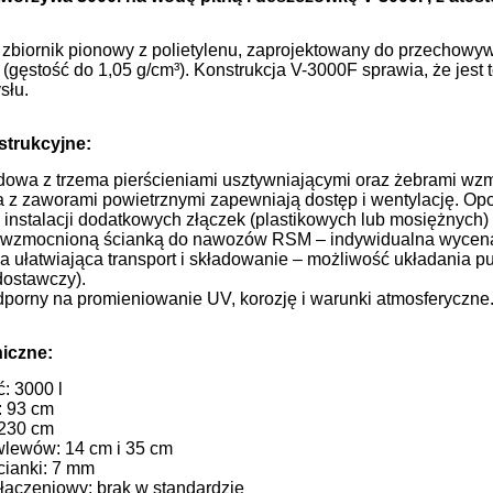
zbiornik pionowy z polietylenu, zaprojektowany do przechowyw
(gęstość do 1,05 g/cm³). Konstrukcja V-3000F sprawia, że jest 
słu.
trukcyjne:
dowa z trzema pierścieniami usztywniającymi oraz żebrami wzm
 z zaworami powietrznymi zapewniają dostęp i wentylację. Opc
 instalacji dodatkowych złączek (plastikowych lub mosiężnych) 
e wzmocnioną ścianką do nawozów RSM – indywidualna wycen
ja ułatwiająca transport i składowanie – możliwość układania pu
ostawczy).
odporny na promieniowanie UV, korozję i warunki atmosferyczne
iczne:
: 3000 l
: 93 cm
 230 cm
wlewów: 14 cm i 35 cm
cianki: 7 mm
yłączeniowy: brak w standardzie