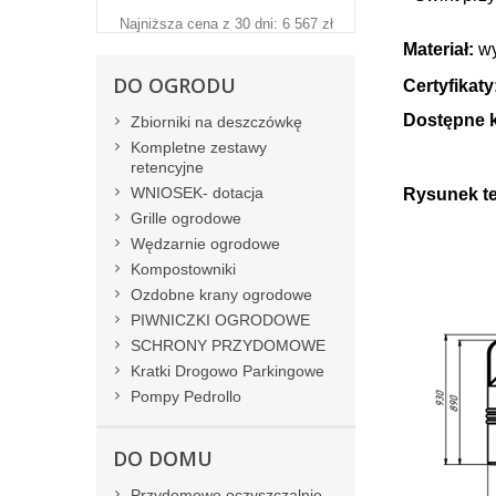
Najniższa cena z 30 dni: 6 567 zł
Materiał:
wy
DO OGRODU
Certyfikaty
Dostępne k
Zbiorniki na deszczówkę
Kompletne zestawy
retencyjne
WNIOSEK- dotacja
Rysunek t
Grille ogrodowe
Wędzarnie ogrodowe
Kompostowniki
Ozdobne krany ogrodowe
PIWNICZKI OGRODOWE
SCHRONY PRZYDOMOWE
Kratki Drogowo Parkingowe
Pompy Pedrollo
DO DOMU
Przydomowe oczyszczalnie