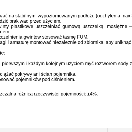
wać na stabilnym, wypoziomowanym podłożu (odchylenia max 
zić brak wad przed użyciem.
inty plastikowe uszczelniać gumową uszczelką, mosiężne 
enem.
zczelnienia gwintów stosować taśmę FUM.
ągi i armaturę montować niezależnie od zbiornika, aby uniknąć
ie:
 pierwszym i każdym kolejnym użyciem myć roztworem sody z
ciążać pokrywy ani ścian pojemnika.
osować pojemników pod ciśnieniem.
czalna różnica rzeczywistej pojemności: ±4%.