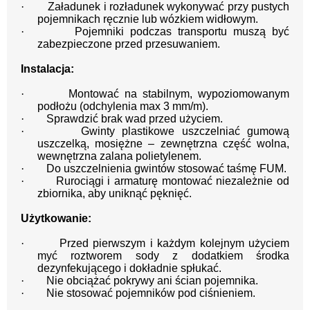
·
Załadunek i rozładunek wykonywać przy pustych
pojemnikach ręcznie lub wózkiem widłowym.
·
Pojemniki podczas transportu muszą być
zabezpieczone przed przesuwaniem.
Instalacja:
·
Montować na stabilnym, wypoziomowanym
podłożu (odchylenia max 3 mm/m).
·
Sprawdzić brak wad przed użyciem.
·
Gwinty plastikowe uszczelniać gumową
uszczelką, mosiężne – zewnętrzna część wolna,
wewnętrzna zalana polietylenem.
·
Do uszczelnienia gwintów stosować taśmę FUM.
·
Rurociągi i armaturę montować niezależnie od
zbiornika, aby uniknąć pęknięć.
Użytkowanie:
·
Przed pierwszym i każdym kolejnym użyciem
myć roztworem sody z dodatkiem środka
dezynfekującego i dokładnie spłukać.
·
Nie obciążać pokrywy ani ścian pojemnika.
·
Nie stosować pojemników pod ciśnieniem.