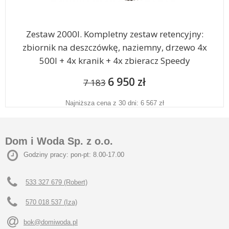
Zestaw 2000l. Kompletny zestaw retencyjny:
zbiornik na deszczówkę, naziemny, drzewo 4x
500l + 4x kranik + 4x zbieracz Speedy
6 950 zł
7 183
Najniższa cena z 30 dni: 6 567 zł
Dom i Woda Sp. z o.o.
Godziny pracy: pon-pt: 8.00-17.00
533 327 679 (Robert)
570 018 537 (Iza)
bok@domiwoda.pl