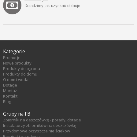
Doradzimy jak uzyskać dotacje.
Kategorie
Promocje
Nowe produkty
Produkty do ogrodu
Produkty do domu
O dom i woda
Dotacje
Montaż
Kontakt
Blog
Grupy na FB
Zbiorniki na deszczówkę - porady, dotacje
Instalatorzy zbiorników na deszczówkę
Przydomowe oczyszczalnie ścieków
Piwniczki ogrodowe