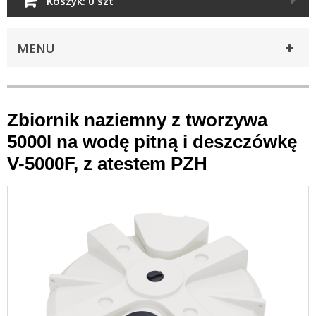
Koszyk:
0 szt
MENU
Zbiornik naziemny z tworzywa
5000l na wodę pitną i deszczówkę
V-5000F, z atestem PZH