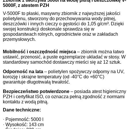
Zbiornik z tworzywa 5000l na wodę pitną i deszczówkę V-
5000F, z atestem PZH
V-5000F to płaski, masywny zbiornik z najwyższej jakości
polietylenu, stworzony do przechowywania wody pitnej,
deszczówki i innych cieczy o gęstości do 1,05 g/cm³. Dzięki
swojej konstrukcji doskonale sprawdza się w
gospodarstwach rolnych, ogrodnictwie oraz w zakładach
przemysłowych.
Mobilność i oszczędność miejsca
– zbiornik można łatwo
ustawić, przenosić, a puste egzemplarze układać w stosy. W
standardowy samochód dostawczy mieści się aż 12 sztuk.
Odporność na lata
– polietylen spożywczy odporny na UV,
korozję i skrajne temperatury (od -40°C do +60°C)
gwarantuje długotrwałą trwałość.
Bezpieczeństwo potwierdzone
– posiada atest higieniczny
PZH i certyfikat ISO, co oznacza pełną zgodność z normami
kontaktu z wodą pitną.
Dane techniczne:
· Pojemność: 5000 l
· Wysokość: 143 cm