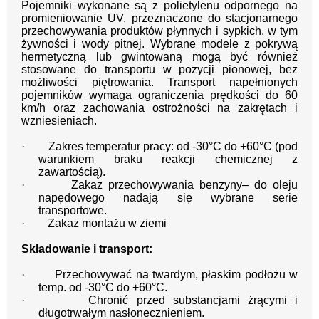
Pojemniki wykonane są z polietylenu odpornego na
promieniowanie UV, przeznaczone do stacjonarnego
przechowywania produktów płynnych i sypkich, w tym
żywności i wody pitnej. Wybrane modele z pokrywą
hermetyczną lub gwintowaną mogą być również
stosowane do transportu w pozycji pionowej, bez
możliwości piętrowania. Transport napełnionych
pojemników wymaga ograniczenia prędkości do 60
km/h oraz zachowania ostrożności na zakrętach i
wzniesieniach.
·
Zakres temperatur pracy: od -30°C do +60°C (pod
warunkiem braku reakcji chemicznej z
zawartością).
·
Zakaz przechowywania benzyny– do oleju
napędowego nadają się wybrane serie
transportowe.
·
Zakaz montażu w ziemi
Składowanie i transport:
·
Przechowywać na twardym, płaskim podłożu w
temp. od -30°C do +60°C.
·
Chronić przed substancjami żrącymi i
długotrwałym nasłonecznieniem.