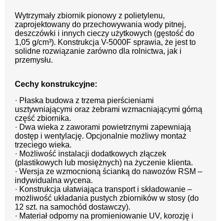
Wytrzymały zbiornik pionowy z polietylenu,
zaprojektowany do przechowywania wody pitnej,
deszczówki i innych cieczy użytkowych (gęstość do
1,05 g/cm³). Konstrukcja V-5000F sprawia, że jest to
solidne rozwiązanie zarówno dla rolnictwa, jak i
przemysłu.
Cechy konstrukcyjne:
· Płaska budowa z trzema pierścieniami
usztywniającymi oraz żebrami wzmacniającymi górną
część zbiornika.
· Dwa wieka z zaworami powietrznymi zapewniają
dostęp i wentylację. Opcjonalnie możliwy montaż
trzeciego wieka.
· Możliwość instalacji dodatkowych złączek
(plastikowych lub mosiężnych) na życzenie klienta.
· Wersja ze wzmocnioną ścianką do nawozów RSM –
indywidualna wycena.
· Konstrukcja ułatwiająca transport i składowanie –
możliwość układania pustych zbiorników w stosy (do
12 szt. na samochód dostawczy).
· Materiał odporny na promieniowanie UV, korozję i