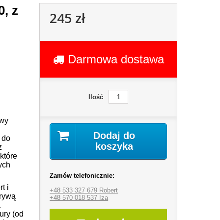
, z
245 zł
Darmowa dostawa
Ilość
owy
Dodaj do
 do
koszyka
z
które
ych
Zamów telefonicznie:
t i
+48 533 327 679 Robert
krywą
+48 570 018 537 Iza
a
ury (od