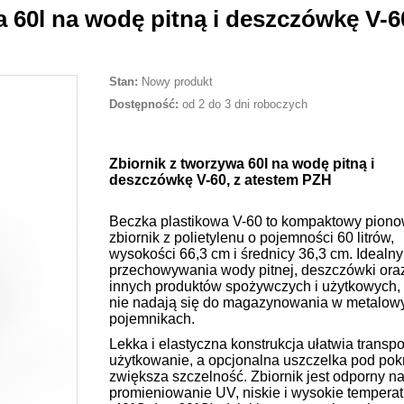
 60l na wodę pitną i deszczówkę V-60
Stan:
Nowy produkt
Dostępność:
od 2 do 3 dni roboczych
Zbiornik z tworzywa 60l na wodę pitną i
deszczówkę V-60, z atestem PZH
Beczka plastikowa V-60 to kompaktowy pion
zbiornik z polietylenu o pojemności 60 litrów,
wysokości 66,3 cm i średnicy 36,3 cm. Idealny
przechowywania wody pitnej, deszczówki ora
innych produktów spożywczych i użytkowych, 
nie nadają się do magazynowania w metalow
pojemnikach.
Lekka i elastyczna konstrukcja ułatwia transpor
użytkowanie, a opcjonalna uszczelka pod po
zwiększa szczelność. Zbiornik jest odporny n
promieniowanie UV, niskie i wysokie temperat