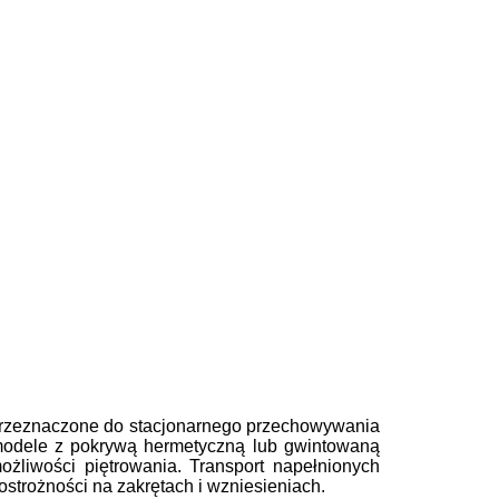
przeznaczone do stacjonarnego przechowywania
 modele z pokrywą hermetyczną lub gwintowaną
żliwości piętrowania. Transport napełnionych
trożności na zakrętach i wzniesieniach.