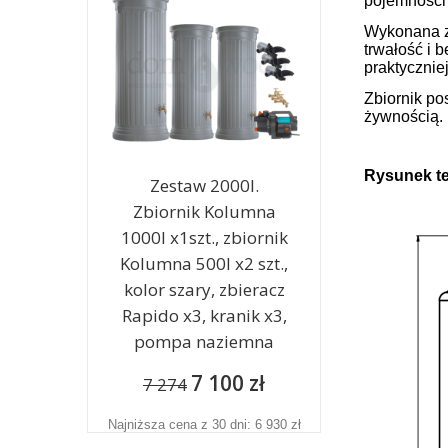
pojemności 
Wykonana z 
trwałość i 
praktycznie
Zbiornik po
żywnością.
Rysunek t
Zestaw 2000l.
Zbiornik Kolumna
1000l x1szt., zbiornik
Kolumna 500l x2 szt.,
kolor szary, zbieracz
Rapido x3, kranik x3,
pompa naziemna
7 100 zł
7 274
Najniższa cena z 30 dni: 6 930 zł