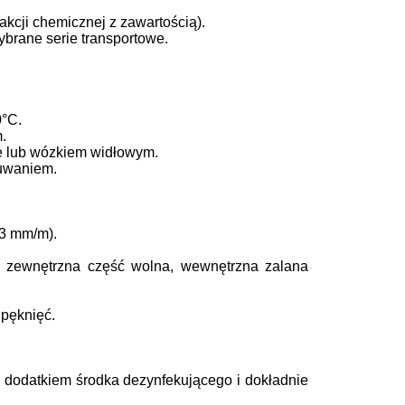
kcji chemicznej z zawartością).
brane serie transportowe.
0°C.
.
e lub wózkiem widłowym.
suwaniem.
3 mm/m).
– zewnętrzna część wolna, wewnętrzna zalana
 pęknięć.
 dodatkiem środka dezynfekującego i dokładnie