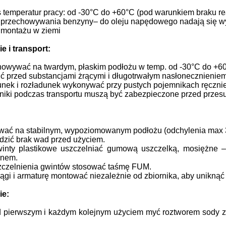
 temperatur pracy: od -30°C do +60°C (pod warunkiem braku rea
przechowywania benzyny– do oleju napędowego nadają się wy
 montażu w ziemi
e i transport:
owywać na twardym, płaskim podłożu w temp. od -30°C do +6
ć przed substancjami żrącymi i długotrwałym nasłonecznieniem
nek i rozładunek wykonywać przy pustych pojemnikach ręczni
iki podczas transportu muszą być zabezpieczone przed prze
wać na stabilnym, wypoziomowanym podłożu (odchylenia max 
zić brak wad przed użyciem.
inty plastikowe uszczelniać gumową uszczelką, mosiężne 
enem.
zczelnienia gwintów stosować taśmę FUM.
ągi i armaturę montować niezależnie od zbiornika, aby uniknąć
ie:
 pierwszym i każdym kolejnym użyciem myć roztworem sody z