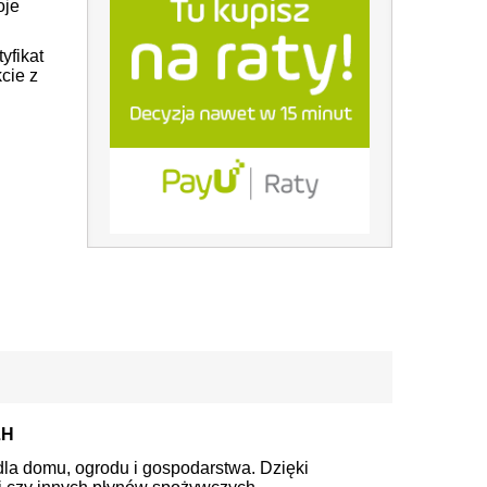
oje
yfikat
cie z
ZH
dla domu, ogrodu i gospodarstwa. Dzięki