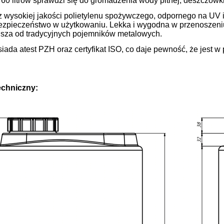
60 litrów sprawdzi się do gromadzenia wody pitnej, deszczówk
wysokiej jakości polietylenu spożywczego, odpornego na UV i
bezpieczeństwo w użytkowaniu. Lekka i wygodna w przenoszeniu,
jsza od tradycyjnych pojemników metalowych.
siada atest PZH oraz certyfikat ISO, co daje pewność, że jest w
echniczny: