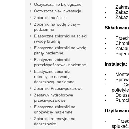
Oczyszczalnie biologiczne
·
Zakres
Oczyszczalnie- inwestycje
·
Zakaz 
·
Zakaz
Zbiorniki na ścieki
Zbiorniki na wodę pitną –
Składowani
podziemne
Elastyczne zbiorniki na ścieki
·
Przech
i wodę brudną
·
Chroni
Elastyczne zbiorniki na wodę
·
Załadu
pitną- naziemne
·
Pojemn
Elastyczne zbiorniki
Instalacja:
przeciwpożarowe- naziemne
Elastyczne zbiorniki
·
Monto
retencyjne na wodę
·
Sprawd
deszczową- naziemne
·
Gw
Zbiorniki Przeciwpożarowe
polietyl
Zestawy hydroforowe
·
Do us
przeciwpożarowe
·
Ruroci
Elastyczne zbiorniki na
Użytkowan
gnojowicę- naziemne
Zbiorniki retencyjne na
·
Przed
deszczówkę
spłukać.