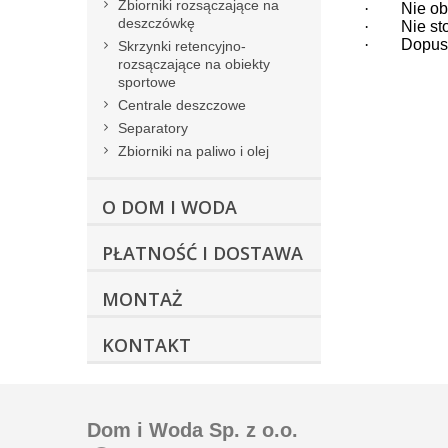
Zbiorniki rozsączające na
·
Nie ob
deszczówkę
·
Nie st
·
Dopusz
Skrzynki retencyjno-
rozsączające na obiekty
sportowe
Centrale deszczowe
Separatory
Zbiorniki na paliwo i olej
O DOM I WODA
PŁATNOŚĆ I DOSTAWA
MONTAŻ
KONTAKT
Dom i Woda Sp. z o.o.