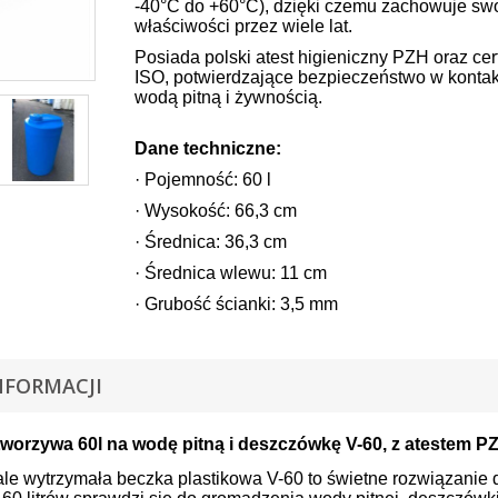
-40°C do +60°C), dzięki czemu zachowuje sw
właściwości przez wiele lat.
Posiada polski atest higieniczny PZH oraz cert
ISO, potwierdzające bezpieczeństwo w kontak
wodą pitną i żywnością.
Dane techniczne:
· Pojemność: 60 l
· Wysokość: 66,3 cm
· Średnica: 36,3 cm
· Średnica wlewu: 11 cm
· Grubość ścianki: 3,5 mm
NFORMACJI
 tworzywa 60l na wodę pitną i deszczówkę V-60, z atestem P
ale wytrzymała beczka plastikowa V-60 to świetne rozwiązanie 